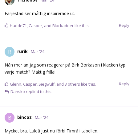
Färjestad ser måttlig inspirerade ut.
Reply
Hudde71
,
Casper
, and
Blackadder
like this.
rurik
R
Mar '24
Nån mer än jag som reagerar på Birk Borkason i klacken typ
varje match? Mäktig frilla!
Reply
Glenn
,
Casper
,
Siegwulf
, and
3
others
like this.
Dansko
replied to this.
bincoz
B
Mar '24
Mycket bra, Luleå just nu förbi Timrå i tabellen.