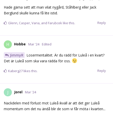
Hade gärna sett att man vilat nygård, Ståhlberg eller Jack
Berglund skulle kunna få lite istid.
Reply
Glenn
,
Casper
,
Varia
, and
Farubcek
like this.
Hobbe
H
Mar '24
Edited
JimmyR
Losermentalitet. Är du rädd för Luleå i en kvart?
Det är Luleå som ska vara rädda för oss.
Reply
Kaberg27
likes this.
Jorel
J
Mar '24
Nackdelen med förlust mot Luleå ikväll är att det ger Luleå
momentum om det nu ändå blir de som vi får möta i kvarten...