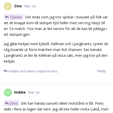
Zino
Z
Mar '24
Tjavon
Det enda som jag tror spökar i huvudet på folk var
att de knappt kom till slutspel ifjol heller men sen tog Växjö till
en 7:e match. Tror man är lite nervös för att de kan bli jobbiga i
ett slutspel igen.
Jag gillar kedjan med Ejdsell, Kellman och Ljungkrantz, tycker de
såg lovande ut förra matchen man fick chansen. Sen kanske
Ljungkrantz är lite lik Kellman på vissa sätt, men jag tror på den
kedjan.
Reply
Hobbe
and
Glenn
replied to this.
Hobbe
H
Mar '24
Zino
Det kan hända oavsett vilket motstånd vi får. Finns
skills i flera av lagen där nere. Jag vill inte heller möta Luleå, men