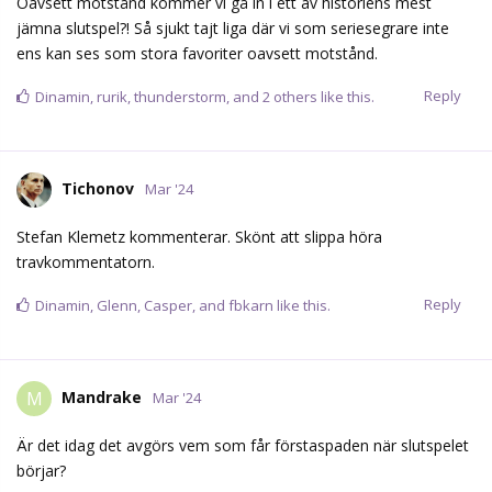
Oavsett motstånd kommer vi gå in i ett av historiens mest
jämna slutspel?! Så sjukt tajt liga där vi som seriesegrare inte
ens kan ses som stora favoriter oavsett motstånd.
Reply
Dinamin
,
rurik
,
thunderstorm
, and
2
others
like this.
Tichonov
Mar '24
Stefan Klemetz kommenterar. Skönt att slippa höra
travkommentatorn.
Reply
Dinamin
,
Glenn
,
Casper
, and
fbkarn
like this.
Mandrake
M
Mar '24
Är det idag det avgörs vem som får förstaspaden när slutspelet
börjar?