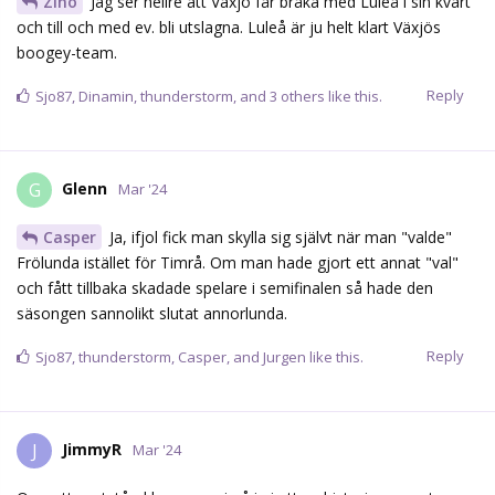
Zino
Jag ser hellre att Växjö får bråka med Luleå i sin kvart
och till och med ev. bli utslagna. Luleå är ju helt klart Växjös
boogey-team.
Reply
Sjo87
,
Dinamin
,
thunderstorm
, and
3
others
like this.
Glenn
G
Mar '24
Casper
Ja, ifjol fick man skylla sig självt när man "valde"
Frölunda istället för Timrå. Om man hade gjort ett annat "val"
och fått tillbaka skadade spelare i semifinalen så hade den
säsongen sannolikt slutat annorlunda.
Reply
Sjo87
,
thunderstorm
,
Casper
, and
Jurgen
like this.
JimmyR
J
Mar '24