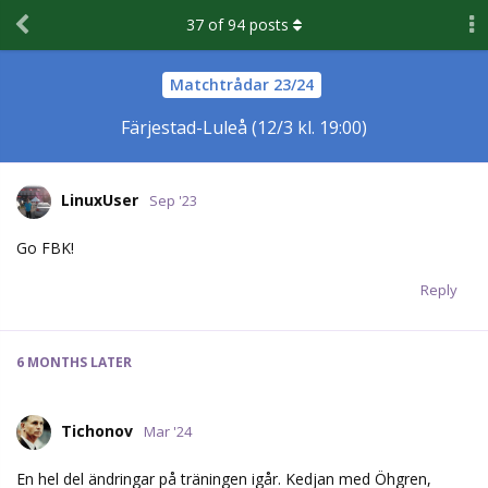
37
of
94
posts
Matchtrådar 23/24
Färjestad-Luleå (12/3 kl. 19:00)
LinuxUser
Sep '23
Go FBK!
Reply
6 MONTHS
LATER
Tichonov
Mar '24
En hel del ändringar på träningen igår. Kedjan med Öhgren,