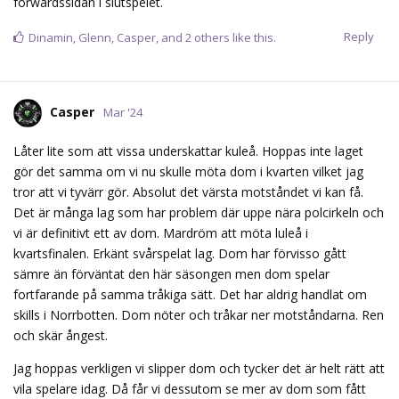
forwardssidan i slutspelet.
Reply
Dinamin
,
Glenn
,
Casper
, and
2
others
like this.
Casper
Mar '24
Låter lite som att vissa underskattar kuleå. Hoppas inte laget
gör det samma om vi nu skulle möta dom i kvarten vilket jag
tror att vi tyvärr gör. Absolut det värsta motståndet vi kan få.
Det är många lag som har problem där uppe nära polcirkeln och
vi är definitivt ett av dom. Mardröm att möta luleå i
kvartsfinalen. Erkänt svårspelat lag. Dom har förvisso gått
sämre än förväntat den här säsongen men dom spelar
fortfarande på samma tråkiga sätt. Det har aldrig handlat om
skills i Norrbotten. Dom nöter och tråkar ner motståndarna. Ren
och skär ångest.
Jag hoppas verkligen vi slipper dom och tycker det är helt rätt att
vila spelare idag. Då får vi dessutom se mer av dom som fått