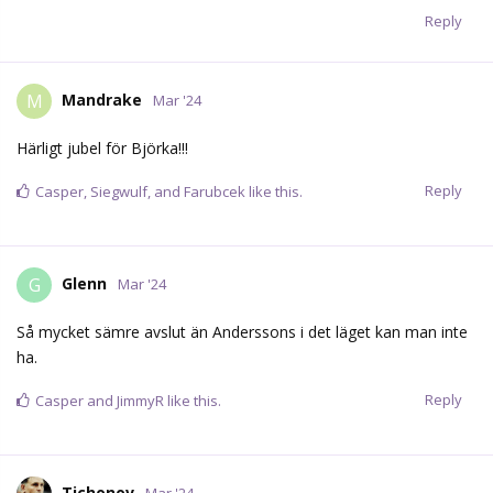
Reply
Mandrake
M
Mar '24
Härligt jubel för Björka!!!
Reply
Casper
,
Siegwulf
, and
Farubcek
like this.
Glenn
G
Mar '24
Så mycket sämre avslut än Anderssons i det läget kan man inte
ha.
Reply
Casper
and
JimmyR
like this.
Tichonov
Mar '24