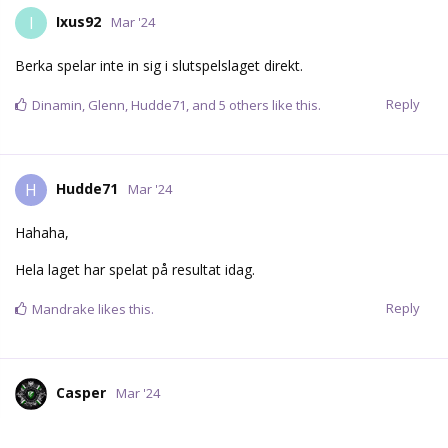
Ixus92
I
Mar '24
Berka spelar inte in sig i slutspelslaget direkt.
Reply
Dinamin
,
Glenn
,
Hudde71
, and
5
others
like this.
Hudde71
H
Mar '24
Hahaha,
Hela laget har spelat på resultat idag.
Reply
Mandrake
likes this.
Casper
Mar '24
Fin bjudning av #7.