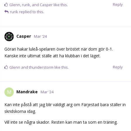
Reply
Glenn
,
rurik
, and
Casper
like this.
rurik
replied to this.
Casper
Mar '24
Göran hakar luleå-spelaren över bröstet när dom gör 0-1.
Kanske inte ultimat ställe att ha klubban i det läget.
Reply
Glenn
and
thunderstorm
like this.
Mandrake
M
Mar '24
Kan inte påstå att jag blir väldigt arg om Färjestad bara ställer in
skridskorna idag.
Vill inte se några skador. Resten kan man ta som en träning.