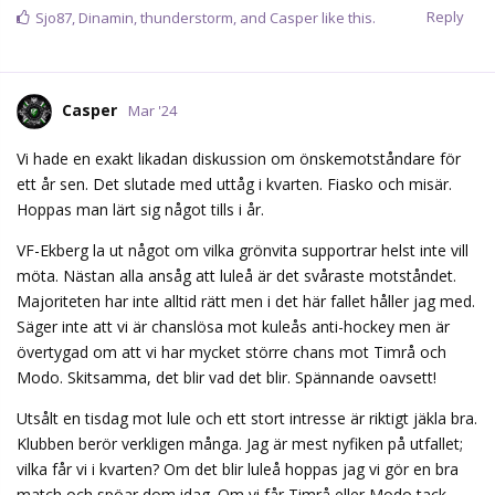
Reply
Sjo87
,
Dinamin
,
thunderstorm
, and
Casper
like this.
Casper
Mar '24
Vi hade en exakt likadan diskussion om önskemotståndare för
ett år sen. Det slutade med uttåg i kvarten. Fiasko och misär.
Hoppas man lärt sig något tills i år.
VF-Ekberg la ut något om vilka grönvita supportrar helst inte vill
möta. Nästan alla ansåg att luleå är det svåraste motståndet.
Majoriteten har inte alltid rätt men i det här fallet håller jag med.
Säger inte att vi är chanslösa mot kuleås anti-hockey men är
övertygad om att vi har mycket större chans mot Timrå och
Modo. Skitsamma, det blir vad det blir. Spännande oavsett!
Utsålt en tisdag mot lule och ett stort intresse är riktigt jäkla bra.
Klubben berör verkligen många. Jag är mest nyfiken på utfallet;
vilka får vi i kvarten? Om det blir luleå hoppas jag vi gör en bra
match och spöar dom idag. Om vi får Timrå eller Modo tack