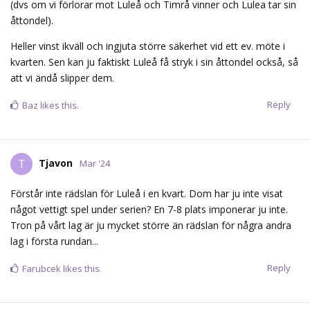
(dvs om vi förlorar mot Luleå och Timrå vinner och Lulea tar sin
åttondel).
Heller vinst ikväll och ingjuta större säkerhet vid ett ev. möte i
kvarten. Sen kan ju faktiskt Luleå få stryk i sin åttondel också, så
att vi ändå slipper dem.
Reply
Baz
likes this.
Tjavon
T
Mar '24
Förstår inte rädslan för Luleå i en kvart. Dom har ju inte visat
något vettigt spel under serien? En 7-8 plats imponerar ju inte.
Tron på vårt lag är ju mycket större än rädslan för några andra
lag i första rundan...
Reply
Farubcek
likes this.