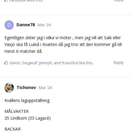
Danne78
D
Mar '24
Egentligen skiter jag i vilka vi möter , men jag vill att Saik eller
Växjö ska få Luleå i Kvarten då jag tror att den kommer gå till
minst 6 matcher då.
Reply
Glenn
,
Siegwulf
,
JimmyR
, and
fraasfest
like this.
Tichonov
Mar '24
Kvällens laguppställning
MÅLVAKTER
35 Lindbom (33 Lagacé)
BACKAR