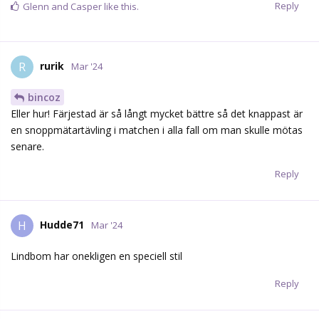
Reply
Glenn
and
Casper
like this.
rurik
R
Mar '24
bincoz
Eller hur! Färjestad är så långt mycket bättre så det knappast är
en snoppmätartävling i matchen i alla fall om man skulle mötas
senare.
Reply
Hudde71
H
Mar '24
Lindbom har onekligen en speciell stil
Reply