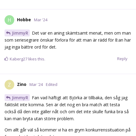
Hobbe
H
Mar '24
JimmyR
Det var en aning skämtsamt menat, men om man
som seriesegrare önskar förlora för att man är rädd för 8:an har
jag inga bättre ord för det.
Reply
Kaberg27
likes this.
Zino
Z
Mar '24
Edited
JimmyR
Fan vad häftigt att Björka är tillbaka, den såg jag
faktiskt inte komma. Sen är det nog en bra match att testa
också då den inte gäller nåt och om det inte skulle funka bra så
kan man bryta utan större problem.
Om allt går väl så kommer vi ha en grym konkurrenssituation på