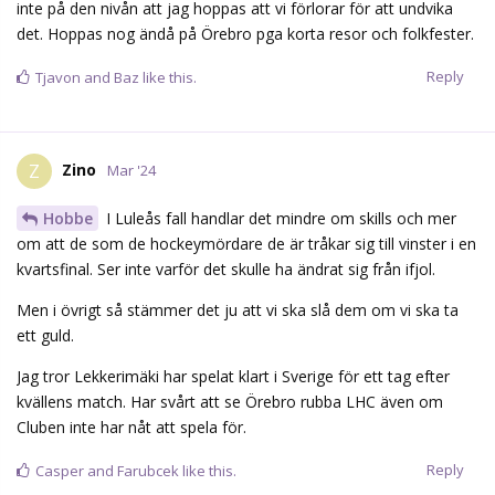
inte på den nivån att jag hoppas att vi förlorar för att undvika
det. Hoppas nog ändå på Örebro pga korta resor och folkfester.
Reply
Tjavon
and
Baz
like this.
Zino
Z
Mar '24
Hobbe
I Luleås fall handlar det mindre om skills och mer
om att de som de hockeymördare de är tråkar sig till vinster i en
kvartsfinal. Ser inte varför det skulle ha ändrat sig från ifjol.
Men i övrigt så stämmer det ju att vi ska slå dem om vi ska ta
ett guld.
Jag tror Lekkerimäki har spelat klart i Sverige för ett tag efter
kvällens match. Har svårt att se Örebro rubba LHC även om
Cluben inte har nåt att spela för.
Reply
Casper
and
Farubcek
like this.