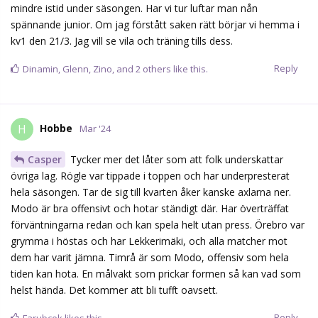
mindre istid under säsongen. Har vi tur luftar man nån
spännande junior. Om jag förstått saken rätt börjar vi hemma i
kv1 den 21/3. Jag vill se vila och träning tills dess.
Reply
Dinamin
,
Glenn
,
Zino
, and
2
others
like this.
Hobbe
H
Mar '24
Casper
Tycker mer det låter som att folk underskattar
övriga lag. Rögle var tippade i toppen och har underpresterat
hela säsongen. Tar de sig till kvarten åker kanske axlarna ner.
Modo är bra offensivt och hotar ständigt där. Har överträffat
förväntningarna redan och kan spela helt utan press. Örebro var
grymma i höstas och har Lekkerimäki, och alla matcher mot
dem har varit jämna. Timrå är som Modo, offensiv som hela
tiden kan hota. En målvakt som prickar formen så kan vad som
helst hända. Det kommer att bli tufft oavsett.
Reply
Farubcek
likes this.