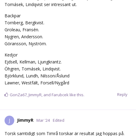
Tomásek, Lindqvist ser intressant ut.
Backpar
Tornberg, Bergkvist.
Groleau, Fransén.
Nygren, Andersson.
Göransson, Nyström.
Kedjor
Ejdsell, Kellman, Ljungkrantz.
Öhgren, Tomásek, Lindqvist.
Björklund, Lundh, Nilsson/Åslund
Lawner, Westfält, Forsell/Nygård
Reply
GonZa67
,
JimmyR
, and
Farubcek
like this.
JimmyR
J
Mar '24
Edited
Torsk samtidigt som Timrå torskar är resultat jag hoppas på.