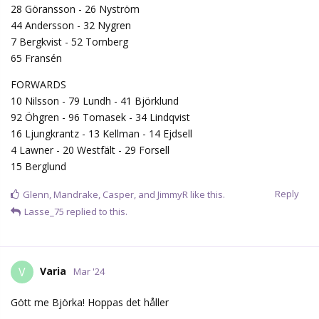
28 Göransson - 26 Nyström
44 Andersson - 32 Nygren
7 Bergkvist - 52 Tornberg
65 Fransén
FORWARDS
10 Nilsson - 79 Lundh - 41 Björklund
92 Öhgren - 96 Tomasek - 34 Lindqvist
16 Ljungkrantz - 13 Kellman - 14 Ejdsell
4 Lawner - 20 Westfält - 29 Forsell
15 Berglund
Reply
Glenn
,
Mandrake
,
Casper
, and
JimmyR
like this.
Lasse_75
replied to this.
Varia
V
Mar '24
Gött me Björka! Hoppas det håller