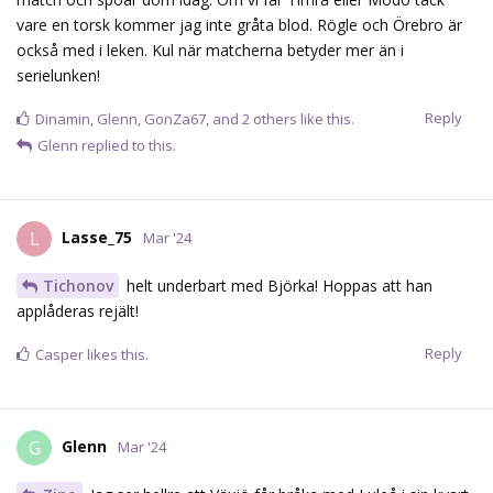
vare en torsk kommer jag inte gråta blod. Rögle och Örebro är
också med i leken. Kul när matcherna betyder mer än i
serielunken!
Reply
Dinamin
,
Glenn
,
GonZa67
, and
2
others
like this.
Glenn
replied to this.
Lasse_75
L
Mar '24
Tichonov
helt underbart med Björka! Hoppas att han
applåderas rejält!
Reply
Casper
likes this.
Glenn
G
Mar '24