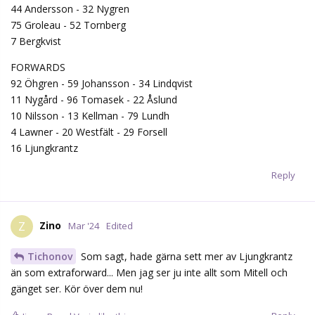
44 Andersson - 32 Nygren
75 Groleau - 52 Tornberg
7 Bergkvist
FORWARDS
92 Öhgren - 59 Johansson - 34 Lindqvist
11 Nygård - 96 Tomasek - 22 Åslund
10 Nilsson - 13 Kellman - 79 Lundh
4 Lawner - 20 Westfält - 29 Forsell
16 Ljungkrantz
Reply
Zino
Z
Mar '24
Edited
Tichonov
Som sagt, hade gärna sett mer av Ljungkrantz
än som extraforward... Men jag ser ju inte allt som Mitell och
gänget ser. Kör över dem nu!