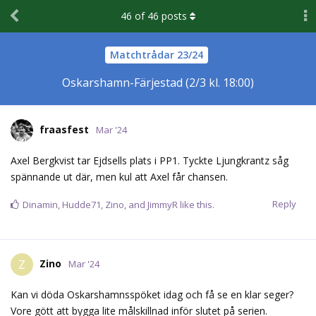
46
of
46
posts
Matchtrådar 23/24
Oskarshamn-Färjestad (2/3 kl. 18:00)
fraasfest
Mar '24
Axel Bergkvist tar Ejdsells plats i PP1. Tyckte Ljungkrantz såg
spännande ut där, men kul att Axel får chansen.
Reply
Dinamin
,
Hudde71
,
Zino
, and
JimmyR
like this.
Zino
Z
Mar '24
Kan vi döda Oskarshamnsspöket idag och få se en klar seger?
Vore gött att bygga lite målskillnad inför slutet på serien.