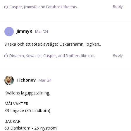
Reply
Casper
,
JimmyR
, and
Farubcek
like this.
JimmyR
J
Mar '24
9 raka och ett totalt avsågat Oskarshamn, logiken..
Reply
Dinamin
,
Kowalski
,
Casper
, and
3
others
like this.
Tichonov
Mar '24
Kvällens laguppställning.
MÅLVAKTER
33 Lagacé (35 Lindbom)
BACKAR
63 Dahlström - 26 Nyström