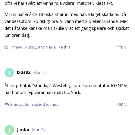
ofta vi har svårt att vinna ”självklara” matcher. Klassiskt.
Minns när vi åkte till oskarshamn med halva laget skadade. Då
var dessutom iko riktigt bra. Vi vann med 2-5 eller liknande. Med
det i åtanke kanske man skulle vilat ett gäng spelare och skickat
juniorer idag.
Reply
JimmyR
,
Ixus92
, and
Varia
like this.
Ixus92
I
Mar '24
Åh nej.. Patrik "standup" Westebrg som kommentator IGEN? Vi
har honom typ varannan match.... Suck.
Reply
Blackadder
replied to this.
Jimbo
J
Mar '24