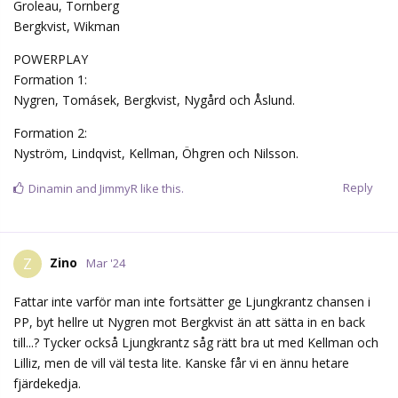
Groleau, Tornberg
Bergkvist, Wikman
POWERPLAY
Formation 1:
Nygren, Tomásek, Bergkvist, Nygård och Åslund.
Formation 2:
Nyström, Lindqvist, Kellman, Öhgren och Nilsson.
Reply
Dinamin
and
JimmyR
like this.
Zino
Z
Mar '24
Fattar inte varför man inte fortsätter ge Ljungkrantz chansen i
PP, byt hellre ut Nygren mot Bergkvist än att sätta in en back
till...? Tycker också Ljungkrantz såg rätt bra ut med Kellman och
Lilliz, men de vill väl testa lite. Kanske får vi en ännu hetare
fjärdekedja.