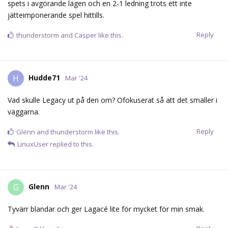
spets i avgörande lägen och en 2-1 ledning trots ett inte
jätteimponerande spel hittills.
Reply
thunderstorm
and
Casper
like this.
Hudde71
H
Mar '24
Vad skulle Legacy ut på den om? Ofokuserat så att det smäller i
väggarna.
Reply
Glenn
and
thunderstorm
like this.
LinuxUser
replied to this.
Glenn
G
Mar '24
Tyvärr blandar och ger Lagacé lite för mycket för min smak.