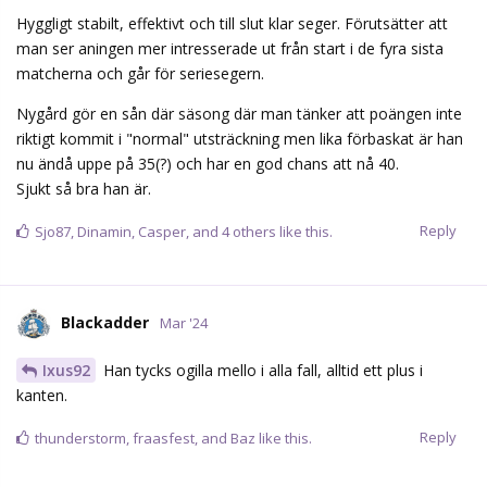
Hyggligt stabilt, effektivt och till slut klar seger. Förutsätter att
man ser aningen mer intresserade ut från start i de fyra sista
matcherna och går för seriesegern.
Nygård gör en sån där säsong där man tänker att poängen inte
riktigt kommit i "normal" utsträckning men lika förbaskat är han
nu ändå uppe på 35(?) och har en god chans att nå 40.
Sjukt så bra han är.
Reply
Sjo87
,
Dinamin
,
Casper
, and
4
others
like this.
Blackadder
Mar '24
Ixus92
Han tycks ogilla mello i alla fall, alltid ett plus i
kanten.
Reply
thunderstorm
,
fraasfest
, and
Baz
like this.