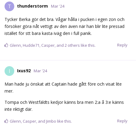
thunderstorm
T
Mar '24
Tycker Berka gör det bra. Vågar hålla i pucken i egen zon och
försöker göra nåt vettigt av den även när han blir lite pressad
istället för stt bara kasta iväg den i full panik.
Reply
Glenn
,
Hudde71
,
Casper
, and
2
others
like this.
Ixus92
I
Mar '24
Man hade ju önskat att Captain hade gått före och visat lite
mer.
Tompa och Westfäldts kedjor känns bra men 2:a å 3:e känns
inte riktigt där.
Reply
Glenn
,
Casper
, and
Jimbo
like this.