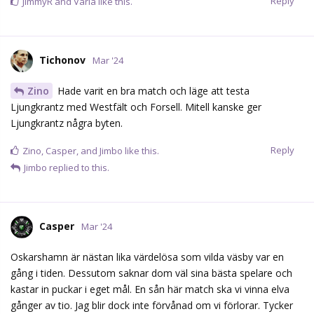
Reply
JimmyR
and
Varia
like this.
Tichonov
Mar '24
Zino
Hade varit en bra match och läge att testa
Ljungkrantz med Westfält och Forsell. Mitell kanske ger
Ljungkrantz några byten.
Reply
Zino
,
Casper
, and
Jimbo
like this.
Jimbo
replied to this.
Casper
Mar '24
Oskarshamn är nästan lika värdelösa som vilda väsby var en
gång i tiden. Dessutom saknar dom väl sina bästa spelare och
kastar in puckar i eget mål. En sån här match ska vi vinna elva
gånger av tio. Jag blir dock inte förvånad om vi förlorar. Tycker