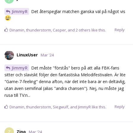
JimmyR
Det återspeglar matchen ganska väl på något vis
Reply
Dinamin
,
thunderstorm
,
Casper
, and
2
others
like this.
LinuxUser
Mar '24
JimmyR
Det måste "förstås" bero på att alla FBK-fans
sitter och slaviskt följer den fantastiska Melodifestivalen. Är lite
"Game-7-feeling" denna afton, när det inte bara är en deltävlig,
utan även semifinal (alias "andra chansen"). Nej, nu måste jag
rusa till TV:n...
Reply
Dinamin
,
thunderstorm
,
Siegwulf
, and
JimmyR
like this.
Zino
Z
Mar '24