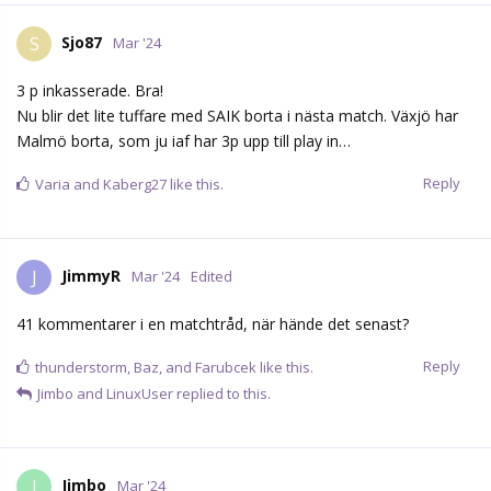
Sjo87
S
Mar '24
3 p inkasserade. Bra!
Nu blir det lite tuffare med SAIK borta i nästa match. Växjö har
Malmö borta, som ju iaf har 3p upp till play in…
Reply
Varia
and
Kaberg27
like this.
JimmyR
J
Mar '24
Edited
41 kommentarer i en matchtråd, när hände det senast?
Reply
thunderstorm
,
Baz
, and
Farubcek
like this.
Jimbo
and
LinuxUser
replied to this.
Jimbo
J
Mar '24