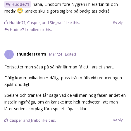
Hudde71
haha, Lindbom före Nygren i hierarkin till och
med!?
Kanske skulle göra sig bra på backplats också.
Reply
Hudde71
,
Casper
, and
Siegwulf
like this.
Hudde71
replied to this.
thunderstorm
T
Mar '24
Edited
Fortsätter man såsa på så här lär man få ett i arslet snart.
Dålig kommunikation + dåligt pass från målis vid reduceringen.
Sjukt onödigt.
Spelare och tränare får säga vad de vill men nog fasen är det en
inställningsfråga, om än kanske inte helt medveten, att man
låter seriens korplag föra spelet såpass klart.
Reply
Casper
and
Jimbo
like this.