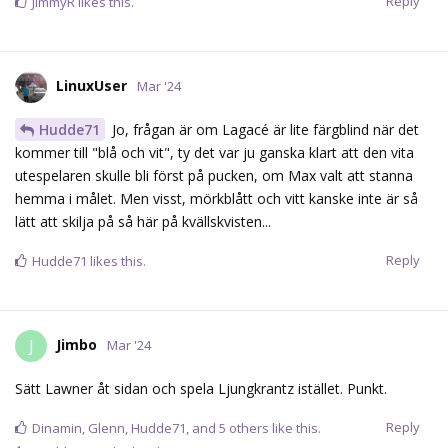
Reply
JimmyR
likes this.
LinuxUser
Mar '24
Hudde71
Jo, frågan är om Lagacé är lite färgblind när det
kommer till "blå och vit", ty det var ju ganska klart att den vita
utespelaren skulle bli först på pucken, om Max valt att stanna
hemma i målet. Men visst, mörkblått och vitt kanske inte är så
lätt att skilja på så här på kvällskvisten...
Reply
Hudde71
likes this.
Jimbo
J
Mar '24
Sätt Lawner åt sidan och spela Ljungkrantz istället. Punkt.
Reply
Dinamin
,
Glenn
,
Hudde71
, and
5
others
like this.