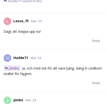
Hudde71
replied to this.
Lasse_75
L
Mar '24
Dags att steppa upp nu!
Reply
Hudde71
H
Mar '24
Jimbo
Ja, och med risk för att vara tjatig, släng in Lindbom
istället för Nygren.
Reply
Jimbo
J
Mar '24