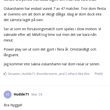
Oskarshamn har endast vunnit 7 av 47 matcher. Tror dom flesta
är överens om att dom är riktigt dåliga. Idag är dom dock inte
det sämsta laget på isen.
Ser ut som en försäsongsmatch som spelas i slow motion. Vi
vaknade efter att Mitell tog time out men det var bara nån
minut.
Power play ser ut som det gjort i flera år. Omständligt och
långsamt.
Jag kommer inte sakna oskarshamn när dom rasar ur serien.
Reply
Dinamin
,
Hudde71
,
thunderstorm
, and
2
others
like this.
Hudde71
H
Mar '24
Bra Nygga!!