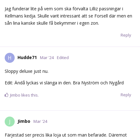
Jag funderar lite på vem som ska förvalta Lilliz passningar i
Kellmans kedja. Skulle varit intressant att se Forsell där men en
sån lina kanske skulle få bekymmer i egen zon.
Reply
Hudde71
H
Mar '24
Edited
Sloppy deluxe just nu.
Edit: Ändå lyckas vi slänga in den. Bra Nyström och Nygård
Reply
Jimbo
likes this.
Jimbo
J
Mar '24
Färjestad ser precis lika loja ut som man befarade. Däremot