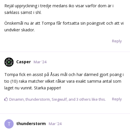
Rejäl uppryckning i tredje medans iko visar varför dom är i
särklass sämst i shl.
Önskemål nu är att Tompa får fortsatta sin poängsvit och att vi
undviker skador.
Reply
Casper
Mar '24
Tompa fick en assist på Åsas mål och har därmed gjort poäng i
tio (10) raka matcher vilket råkar vara exakt samma antal som
laget nu vunnit. Starka papper!
Reply
Dinamin
,
thunderstorm
,
Siegwulf
, and
3
others
like this.
thunderstorm
T
Mar '24