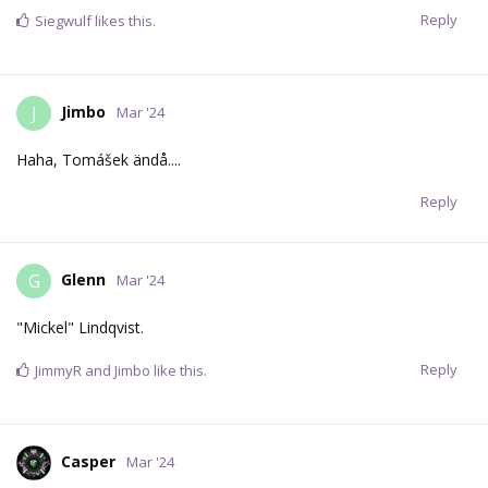
Reply
Siegwulf
likes this.
Jimbo
J
Mar '24
Haha, Tomášek ändå....
Reply
Glenn
G
Mar '24
"Mickel" Lindqvist.
Reply
JimmyR
and
Jimbo
like this.
Casper
Mar '24