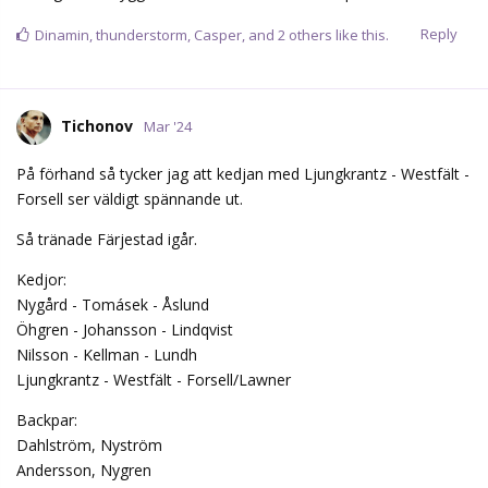
Reply
Dinamin
,
thunderstorm
,
Casper
, and
2
others
like this.
Tichonov
Mar '24
På förhand så tycker jag att kedjan med Ljungkrantz - Westfält -
Forsell ser väldigt spännande ut.
Så tränade Färjestad igår.
Kedjor:
Nygård - Tomásek - Åslund
Öhgren - Johansson - Lindqvist
Nilsson - Kellman - Lundh
Ljungkrantz - Westfält - Forsell/Lawner
Backpar:
Dahlström, Nyström
Andersson, Nygren