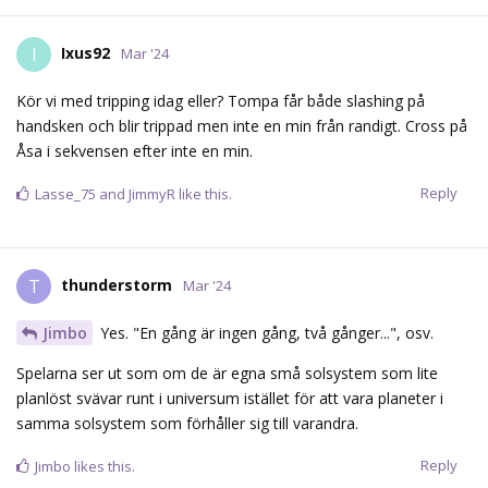
Ixus92
I
Mar '24
Kör vi med tripping idag eller? Tompa får både slashing på
handsken och blir trippad men inte en min från randigt. Cross på
Åsa i sekvensen efter inte en min.
Reply
Lasse_75
and
JimmyR
like this.
thunderstorm
T
Mar '24
Jimbo
Yes. "En gång är ingen gång, två gånger...", osv.
Spelarna ser ut som om de är egna små solsystem som lite
planlöst svävar runt i universum istället för att vara planeter i
samma solsystem som förhåller sig till varandra.
Reply
Jimbo
likes this.