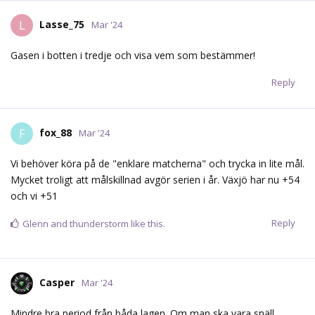
Lasse_75
L
Mar '24
Gasen i botten i tredje och visa vem som bestämmer!
Reply
fox_88
F
Mar '24
Vi behöver köra på de "enklare matcherna" och trycka in lite mål.
Mycket troligt att målskillnad avgör serien i år. Växjö har nu +54
och vi +51
Reply
Glenn
and
thunderstorm
like this.
Casper
Mar '24
Mindre bra period från båda lagen. Om man ska vara snäll.