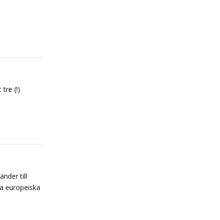
Reply
tre (!)
Reply
der till
ra europeiska
Reply