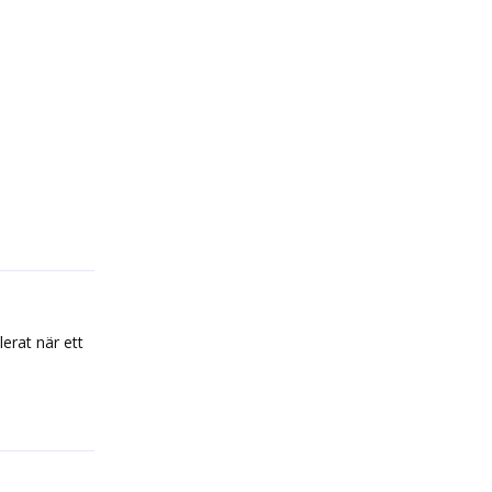
Reply
erat när ett
Reply