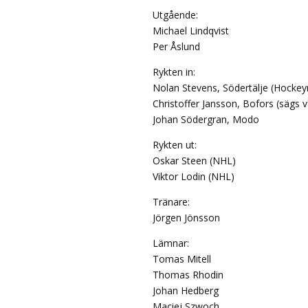
Utgående:
Michael Lindqvist
Per Åslund
Rykten in:
Nolan Stevens, Södertälje (Hocke
Christoffer Jansson, Bofors (sägs 
Johan Södergran, Modo
Rykten ut:
Oskar Steen (NHL)
Viktor Lodin (NHL)
Tränare:
Jörgen Jönsson
Lämnar:
Tomas Mitell
Thomas Rhodin
Johan Hedberg
Maciej Szwoch