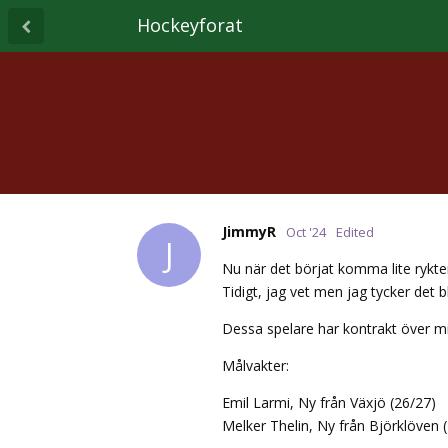
Hockeyforat
JimmyR
Oct '24
Edited
J
Nu när det börjat komma lite rykten
Tidigt, jag vet men jag tycker det b
Dessa spelare har kontrakt över m
Målvakter:
Emil Larmi, Ny från Växjö (26/27)
Melker Thelin, Ny från Björklöven 