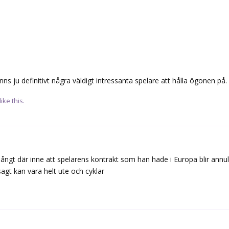
ns ju definitivt några väldigt intressanta spelare att hålla ögonen på.
like this.
ångt där inne att spelarens kontrakt som han hade i Europa blir annull
gt kan vara helt ute och cyklar