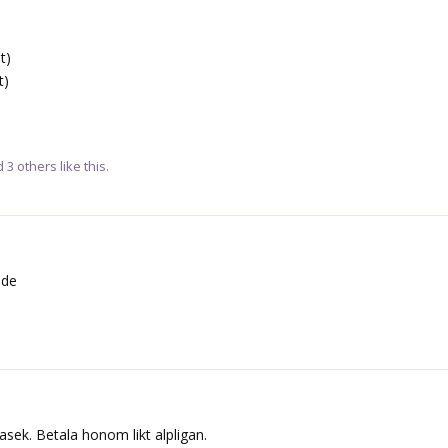
t)
t)
nd
3
others
like this.
nde
ek. Betala honom likt alpligan.