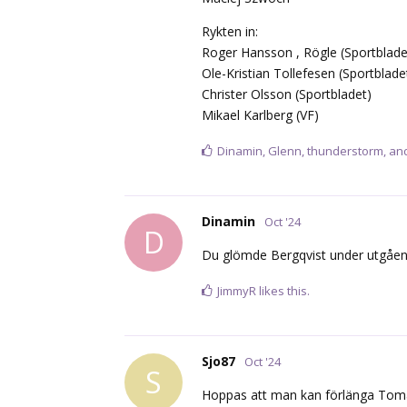
Rykten in:
Roger Hansson , Rögle (Sportblade
Ole-Kristian Tollefesen (Sportblade
Christer Olsson (Sportbladet)
Mikael Karlberg (VF)
Dinamin
,
Glenn
,
thunderstorm
, a
Dinamin
Oct '24
D
Du glömde Bergqvist under utgåe
JimmyR
likes this.
Sjo87
Oct '24
S
Hoppas att man kan förlänga Tomas