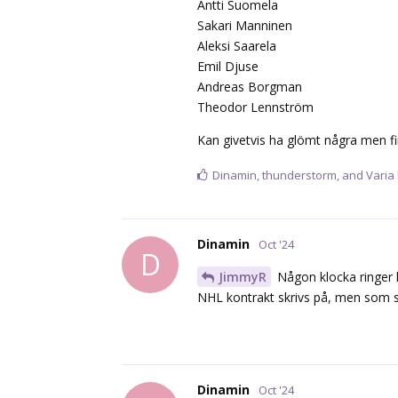
Antti Suomela
Sakari Manninen
Aleksi Saarela
Emil Djuse
Andreas Borgman
Theodor Lennström
Kan givetvis ha glömt några men fin
Dinamin
,
thunderstorm
, and
Varia
Dinamin
Oct '24
D
JimmyR
Någon klocka ringer l
NHL kontrakt skrivs på, men som sa
Dinamin
Oct '24