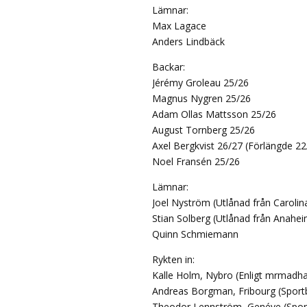
Lämnar:
Max Lagace
Anders Lindbäck
Backar:
Jérémy Groleau 25/26
Magnus Nygren 25/26
Adam Ollas Mattsson 25/26
August Tornberg 25/26
Axel Bergkvist 26/27 (Förlängde 22
Noel Fransén 25/26
Lämnar:
Joel Nyström (Utlånad från Carolin
Stian Solberg (Utlånad från Anahei
Quinn Schmiemann
Rykten in:
Kalle Holm, Nybro (Enligt mrmadh
Andreas Borgman, Fribourg (Sport
Theodor Lennström, Genéve (Spor