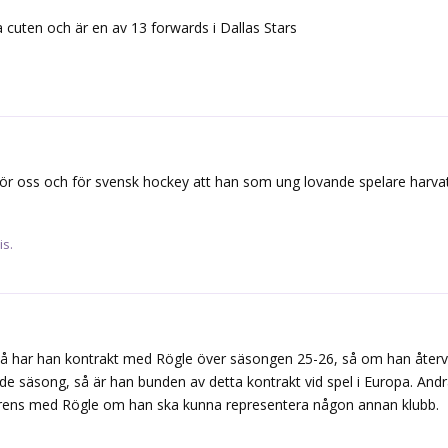
 cuten och är en av 13 forwards i Dallas Stars
 för oss och för svensk hockey att han som ung lovande spelare harvat 
is.
 har han kontrakt med Rögle över säsongen 25-26, så om han återvän
de säsong, så är han bunden av detta kontrakt vid spel i Europa. And
erens med Rögle om han ska kunna representera någon annan klubb.