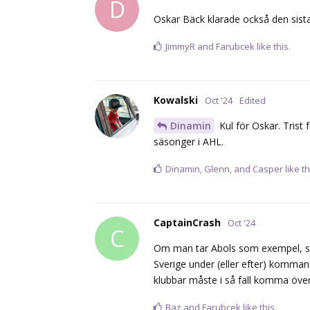
D
Oskar Bäck klarade också den sista
JimmyR
and
Farubcek
like this.
Kowalski
Oct '24
Edited
Dinamin
Kul för Oskar. Trist
säsonger i AHL.
Dinamin
,
Glenn
, and
Casper
like th
CaptainCrash
Oct '24
C
Om man tar Abols som exempel, så
Sverige under (eller efter) komman
klubbar måste i så fall komma öv
Baz
and
Farubcek
like this.