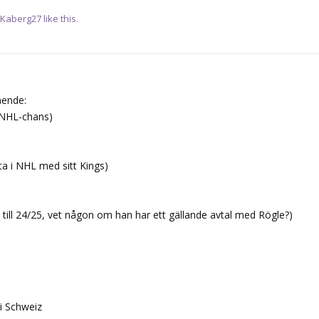
Kaberg27
like this.
ående:
t NHL-chans)
ta i NHL med sitt Kings)
till 24/25, vet någon om han har ett gällande avtal med Rögle?)
i Schweiz