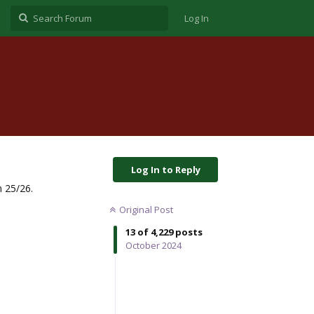
Log In
Log In to Reply
n 25/26.
Original Post
13
of
4,229
posts
October 2024