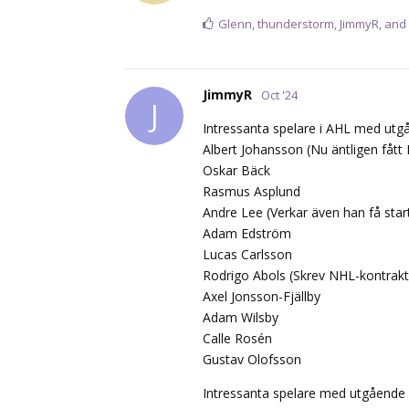
Glenn
,
thunderstorm
,
JimmyR
, and
JimmyR
Oct '24
J
Intressanta spelare i AHL med utg
Albert Johansson (Nu äntligen fåt
Oskar Bäck
Rasmus Asplund
Andre Lee (Verkar även han få star
Adam Edström
Lucas Carlsson
Rodrigo Abols (Skrev NHL-kontrakt 
Axel Jonsson-Fjällby
Adam Wilsby
Calle Rosén
Gustav Olofsson
Intressanta spelare med utgående 