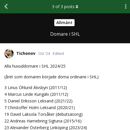
3
of
3
posts
Allmänt
Domare i SHL
Tichonov
Oct '24
Edited
Alla huvuddomare i SHL 2024/25
(året som domaren började döma ordinarie i SHL)
3 Linus Öhlund Älvsbyn (2011/12)
4 Marcus Linde Kungälv (2011/12)
5 Daniel Eriksson Leksand (2021/22)
7 Christoffer Holm Leksand (2020/21)
19 David Laksola Torsåker (debutsäsong)
22 Andreas Harnebring Sigtuna (2015/16)
23 Alexander Österberg Linköping (2023/24)