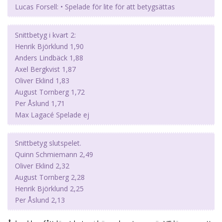
Snittbetyg slutspelet.
Quinn Schmiemann 2,49
Oliver Eklind 2,32
August Tornberg 2,28
Henrik Björklund 2,25
Per Åslund 2,13
Åslund har fått lägst betyg i bägge kvartarna när VF läsarna gett
spelarna betyg.
Jag hoppas inte Åslund får spela på grund av gamla meriter. Med
den form Åslund visat upp sista tiden så platsar han inte bland
12 forwards. Det är läge att testa Emil Alba tillsammans med
Eklind och Björklund istället.
Reply
Dinamin
,
Glenn
,
Zino
, and
2
others
like this.