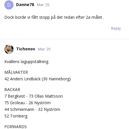
MÅLVAKTER
42 Anders Lindbäck (30 Hanneborg)
BACKAR
7 Bergkvist - 73 Ollas Mattsson
75 Groleau - 26 Nyström
44 Schmiemann - 32 Nyström
52 Tornberg
FORWARDS
11 Nygård - 59 Johansson - 34 Lindqvist
71 Lodin - 20 Westfält - 96 Tomášek
98 Studenič - 13 Kellman - 29 Steen
22 Åslund - 23 Eklind - 14 Björklund
92 Forsell
Reply
Glenn
G
Mar '25