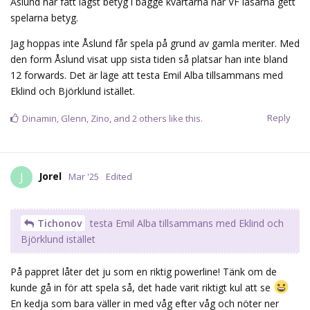
Jorel
J
Mar '25
Edited
Tichonov
testa Emil Alba tillsammans med Eklind och
Björklund istället
På pappret låter det ju som en riktig powerline! Tänk om de
kunde gå in för att spela så, det hade varit riktigt kul att se
En kedja som bara väller in med våg efter våg och nöter ner
motståndarna. Som man kommer ihåg från slutspelet -22, när
hela laget spelade så.
Jag saknar faktisk den typen av spel, med rejäla tacklingar i varje
byte, så att man ser hur backarna börjar se mer och mer osäkra
ut för varje gång det kommer...
Reply
GarbagePailkids
G
Mar '25