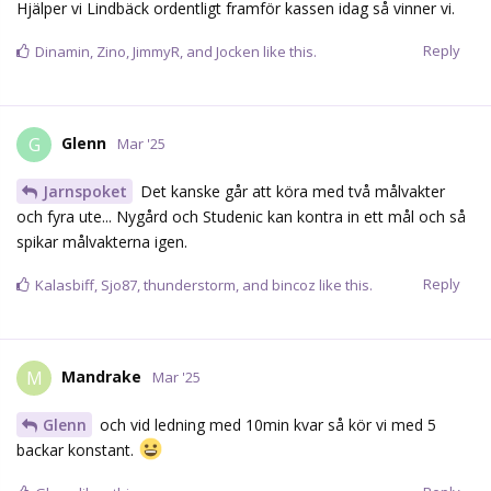
Reply
Kalasbiff
,
Sjo87
,
thunderstorm
, and
bincoz
like this.
Mandrake
M
Mar '25
Glenn
och vid ledning med 10min kvar så kör vi med 5
backar konstant.
Reply
Glenn
likes this.
Varia
V
Mar '25
Ge mig en seger och hoppet åter! Åtminstone en av dessa två
behöver vi nypa, lika bra att ta den första
Reply
Dinamin
,
Glenn
,
thunderstorm
, and
2
others
like this.