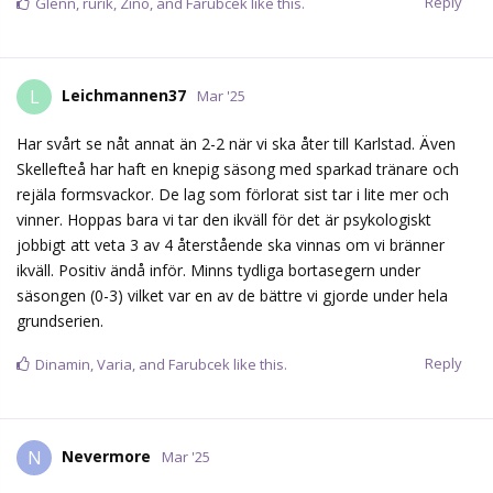
ikväll. Positiv ändå inför. Minns tydliga bortasegern under
säsongen (0-3) vilket var en av de bättre vi gjorde under hela
grundserien.
Reply
Dinamin
,
Varia
, and
Farubcek
like this.
Nevermore
N
Mar '25
Känslan är att det kan gå bra(det blir en jämn, spännande
match) eller så klappar vi ihop fullständigt och målen bara rasar
in.
Det gäller verkligen att vara med från start och göra jobbet med
att hjälpa Lindbäck, annars rasslar det lätt till 2-3 gånger och vi
blir stressade alt. hänger med huvudet.
Reply
JimmyR
likes this.