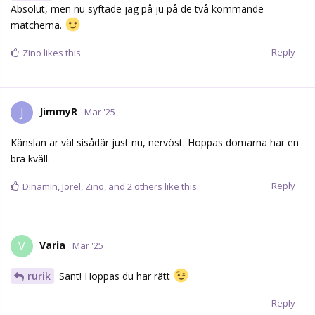
Reply
Dinamin
,
Jorel
,
Zino
, and
2
others
like this.
Varia
V
Mar '25
rurik
Sant! Hoppas du har rätt
Reply
Zino
Z
Mar '25
Har precis tittat på highlights från båda matcherna igen.
Intensiviteten är det som avgör. Vi måste vara först på
puckarna, det var vi i första matchen och inte alls i andra
matchen. Det är klart att SAIK är bra också, men vi är minst lika
bra. Vi måste köra köra köra, inte tveka. Och vara nära deras
målvakt.