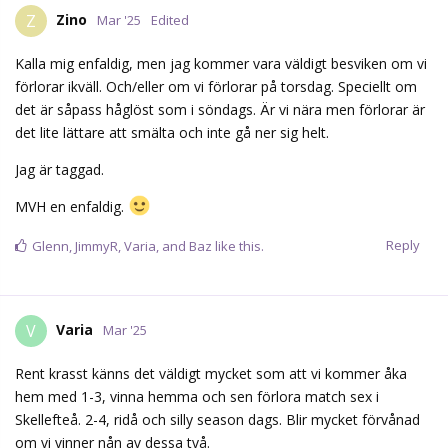
Reply
Glenn
,
JimmyR
,
Varia
, and
Baz
like this.
Varia
V
Mar '25
Rent krasst känns det väldigt mycket som att vi kommer åka
hem med 1-3, vinna hemma och sen förlora match sex i
Skellefteå. 2-4, ridå och silly season dags. Blir mycket förvånad
om vi vinner nån av dessa två.
Reply
JimmyR
likes this.
rurik
R
Mar '25
Varia
Jag tänker nog tvärtom. De absolut bästa matcherna som vi
gjort denna säsongen har varit på bortaplan. Jag ser ingen
anledning till att vara allt för pessimistisk.