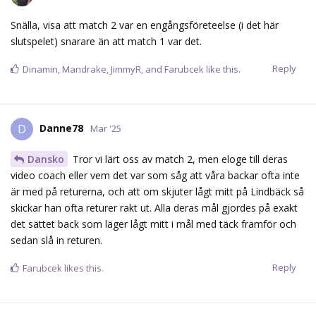
video coach eller vem det var som såg att våra backar ofta inte
är med på returerna, och att om skjuter lågt mitt på Lindbäck så
skickar han ofta returer rakt ut. Alla deras mål gjordes på exakt
det sättet back som läger lågt mitt i mål med täck framför och
sedan slå in returen.
Reply
Farubcek
likes this.
Danne78
D
Mar '25
Dock borde vi fått stopp på det redan efter 2a målet .
Reply
Tichonov
Mar '25
Kvällens laguppställning