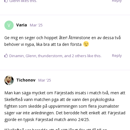
Tichonov
Mar '25
Man kan säga mycket om Färjestads insats i match två, men att
Skellefteå vann matchen pga att de vann den psykologiska
fighten som skedde på uppvärmningen som flera journalister
säger var inte anledningen. Det berodde helt enkelt att Färjestad
gjorde en typisk Färjestad match anno 24/25.
”Skellefteå var beredda att gå rätt långt för att få till en
förändring av matchbilden från i fredags. Redan inför
uppvärmningen fick jag signaler att något typ av bråk/tjafs var
planerat. Att Skellefteås Luke Witkowski var med i de planerna är
ingen vild gissning.
Han var också en av de mest aktiva under de 20 minuter som
uppvärmningen pågick.
Direkt åkte amerikanen fram och såg under 30 sekunder ut att
försöka psyka en stretchande Anders Lindbäck. Nog för att de
två gjorde några AHL-matcher tillsammans för drygt tiotalet år