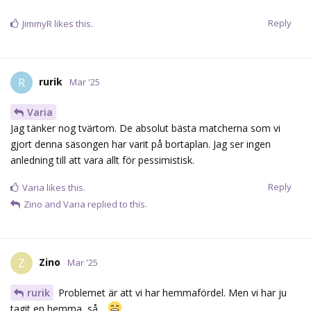
Reply
Varia
likes this.
Zino
and
Varia
replied to this.
Zino
Z
Mar '25
rurik
Problemet är att vi har hemmafördel. Men vi har ju
tagit en hemma, så...
Reply
Glenn
likes this.
rurik
replied to this.
Kowalski
Mar '25
Allt annat än 0-2 i matcher efter två första ser jag som uppsida
just nu