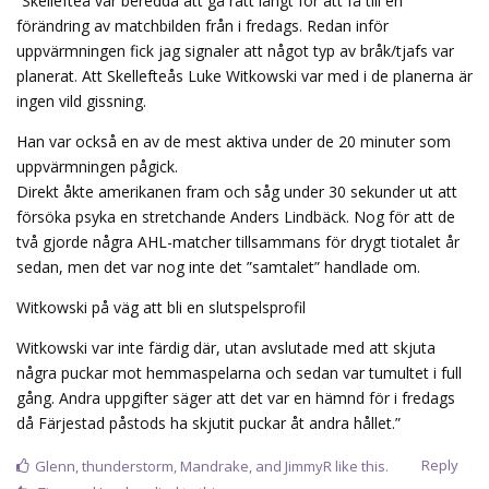
sedan, men det var nog inte det ”samtalet” handlade om.
Witkowski på väg att bli en slutspelsprofil
Witkowski var inte färdig där, utan avslutade med att skjuta
några puckar mot hemmaspelarna och sedan var tumultet i full
gång. Andra uppgifter säger att det var en hämnd för i fredags
då Färjestad påstods ha skjutit puckar åt andra hållet.”
Reply
Glenn
,
thunderstorm
,
Mandrake
, and
JimmyR
like this.
Zino
and
Jorel
replied to this.
Zino
Z
Mar '25
Edited
Tichonov
Det sägs att Lodin hade börjat skjuta lösa
puckar mot Söderström vid uppvärmningen inför första
matchen. Vilket ju inte låter helt orimligt.
Så det är väl
hälsosamt att det reagerades från SAIKs håll och helt ärligt är
det väl nåt som kan få båda sidor att tända till lite extra även när