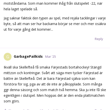
Ikväll ska Skellefteå få smaka Färjestads bortahockey! Stängd
mittzon och kontringar. Svårt att säga men tycker Färjestad är
bättre än Skellefteå. Det är bara Färjestad själva som kan
förstöra för sig, pga av att de inte är påkopplade. Som många
ggr denna säsong och som match två hemma. Ska ju inte få ske
egentligen i slutspel. Men hoppas det är den enda plattmatchen
som görs.
Reply
Glenn
,
rurik
,
Zino
, and
Farubcek
like this.
Leichmannen37
L
Mar '25
Har svårt se nåt annat än 2-2 när vi ska åter till Karlstad. Även
Skellefteå har haft en knepig säsong med sparkad tränare och
rejäla formsvackor. De lag som förlorat sist tar i lite mer och
vinner. Hoppas bara vi tar den ikväll för det är psykologiskt
jobbigt att veta 3 av 4 återstående ska vinnas om vi bränner