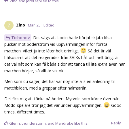
matchen börjar, så allt är väl ok.
Men som du säger, det här var nog inte alls en anledning till
matchbilden, media greppar efter halmstrån.
Det fick mig att tänka på Anders Myrvold som körde över nån
Modo-spelare tror jag det var under uppvärmningen.
Good
times, different times.
Reply
Glenn
,
thunderstorm
, and
Mandrake
like this.
Jorel
J
Mar '25
Edited
Tichonov
Det berodde helt enkelt att Färjestad gjorde
en typisk Färjestad match anno 24/25.
Exakt så. Det som oroat oss hela året. Kan knappast känna
förvåning över att få se det även nu i slutspelet.