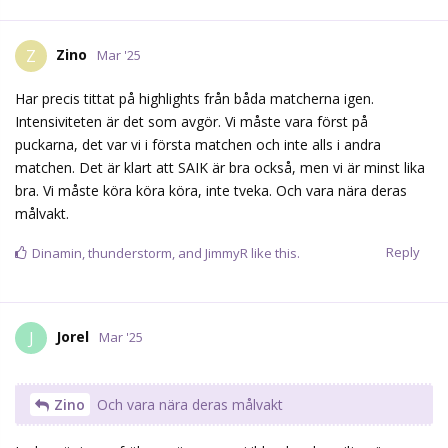
Reply
Dinamin
,
thunderstorm
, and
JimmyR
like this.
Jorel
J
Mar '25
Zino
Och vara nära deras målvakt
Ja, han är ingen frälsare, även om vi ibland verkar vilja göra
motståndarmålvakterna till det
Nej, in med många puckar på mål och gå hårt på returerna. ...
och skit i att ge igen när SKE kommer att fulspela framför mål.
Då kommer målen.
Reply
Zino
likes this.
Tichonov
Mar '25
Edited