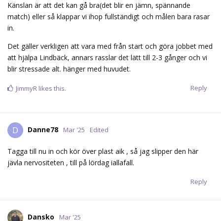
Danne78
D
Mar '25
Edited
Tagga till nu in och kör över plast aik , så jag slipper den här
jävla nervositeten , till på lördag iallafall.
Reply
Dansko
Mar '25
Snälla, visa att match 2 var en engångsföreteelse (i det här
slutspelet) snarare än att match 1 var det.
Reply
Dinamin
,
Mandrake
,
JimmyR
, and
Farubcek
like this.
Danne78
D
Mar '25
Dansko
Tror vi lärt oss av match 2, men eloge till deras