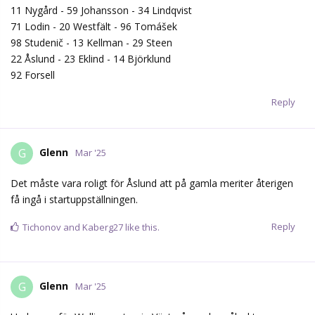
Det måste vara roligt för Åslund att på gamla meriter återigen
få ingå i startuppställningen.
Reply
Tichonov
and
Kaberg27
like this.
Glenn
G
Mar '25
Undrar varför Wallin ens tog in Västerås andremålvakt som
backup jämsides med Jonsson (som troligen spelar för BIK lika
länge som FBK spelar) om man absolut inte kan tänka sig att
använda honom ens efter 0-4 efter en period?
Reply
Sjo87
and
thunderstorm
like this.
Zino
replied to this.
Mandrake
M
Mar '25