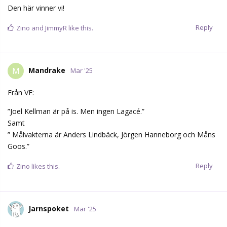
Samt
” Målvakterna är Anders Lindbäck, Jörgen Hanneborg och Måns
Goos.”
Reply
Zino
likes this.
Jarnspoket
Mar '25
Hjälper vi Lindbäck ordentligt framför kassen idag så vinner vi.
Reply
Dinamin
,
Zino
,
JimmyR
, and
Jocken
like this.
Glenn
G
Mar '25
Jarnspoket
Det kanske går att köra med två målvakter
och fyra ute... Nygård och Studenic kan kontra in ett mål och så
spikar målvakterna igen.