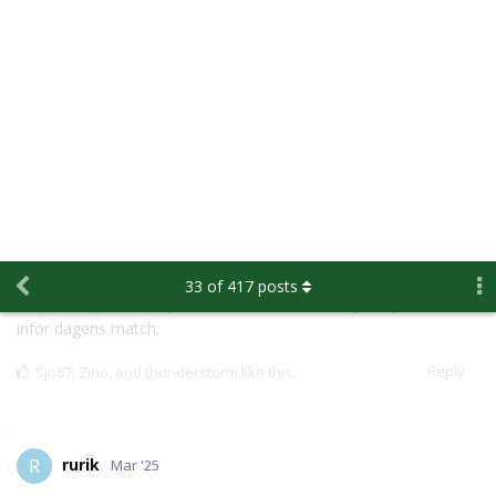
tillgängliga? Blir det ändringar i formationerna? Kommer
33
of
417
posts
Färjestad spela mer fysiskt? Det finns minst sagt frågetecken
inför dagens match.
Reply
Sjo87
,
Zino
, and
thunderstorm
like this.
rurik
R
Mar '25
Den här vinner vi!
Reply
Zino
and
JimmyR
like this.
Mandrake
M
Mar '25
Från VF:
”Joel Kellman är på is. Men ingen Lagacé.”