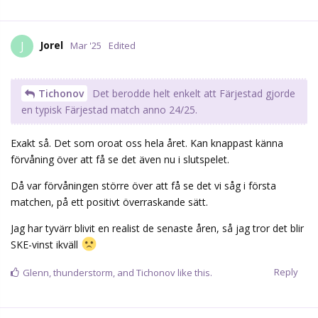
Då var förvåningen större över att få se det vi såg i första
matchen, på ett positivt överraskande sätt.
Jag har tyvärr blivit en realist de senaste åren, så jag tror det blir
SKE-vinst ikväll
Reply
Glenn
,
thunderstorm
, and
Tichonov
like this.
Zino
Z
Mar '25
Edited
Kalla mig enfaldig, men jag kommer vara väldigt besviken om vi
förlorar ikväll. Och/eller om vi förlorar på torsdag. Speciellt om
det är såpass håglöst som i söndags. Är vi nära men förlorar är
det lite lättare att smälta och inte gå ner sig helt.
Jag är taggad.
MVH en enfaldig.