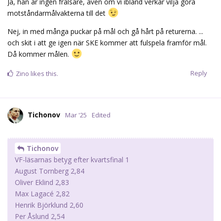
Tichonov
VF-läsarnas betyg efter kvartsfinal 1
August Tornberg 2,84
Oliver Eklind 2,83
Max Lagacé 2,82
Henrik Björklund 2,60
Per Åslund 2,54
Lucas Forsell: • Spelade för lite för att betygsättas
Snittbetyg i kvart 2:
Henrik Björklund 1,90
Anders Lindbäck 1,88
Axel Bergkvist 1,87
Oliver Eklind 1,83
August Tornberg 1,72
Per Åslund 1,71
Max Lagacé Spelade ej