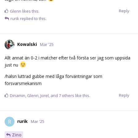
/hälsn luttrad gubbe med låga förväntningar som
försvarsmekanism
Reply
Dinamin
,
Glenn
,
Jorel
, and
7
others
like this.
rurik
R
Mar '25
Zino
Absolut, men nu syftade jag på ju på de två kommande
matcherna.
Reply
Zino
likes this.
JimmyR
J
Mar '25
Känslan är väl sisådär just nu, nervöst. Hoppas domarna har en
bra kväll.