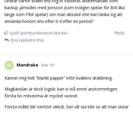
Känner mig helt ”blankt papper” inför kvällens drabbning.
Magkänslan är dock logisk: kan vi stå emot anstormningen
första tio minuterna är mycket vunnet.
Första målet blir oerhört viktigt. Sen vill jag inte se att man slutar
spela efter 55min. Hela vägen in i kaklet. Ingen trodde att vi
skulle svepa dom med 4-0 i matcher.
Let’s go. Steen, Nygård och Tompa måste visa vägen ikväll.
Lodin måste fortsatt vara lika bra.
Det finns hopp!
Reply
thunderstorm
and
JimmyR
like this.
Glenn
G
Mar '25
Mandrake
Varför kan inte FBK självt stå för en inledande