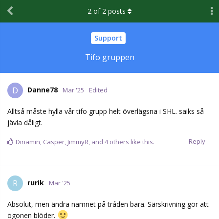
2
of
2
posts
Support
Tifo gruppen
Danne78
D
Mar '25
Edited
Alltså måste hylla vår tifo grupp helt överlägsna i SHL. saiks så
jävla dåligt.
Reply
Dinamin
,
Casper
,
JimmyR
, and
4
others
like this.
rurik
R
Mar '25
Absolut, men ändra namnet på tråden bara. Särskrivning gör att
ögonen blöder.