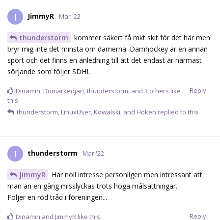
JimmyR
J
Mar '22
thunderstorm
kommer säkert få mkt skit för det här men
bryr mig inte det minsta om damerna. Damhockey är en annan
sport och det finns en anledning till att det endast är närmast
sörjande som följer SDHL
Reply
Dinamin
,
Domarkedjan
,
thunderstorm
, and
3
others
like
this.
thunderstorm
,
LinuxUser
,
Kowalski
, and
Hoken
replied to this.
thunderstorm
T
Mar '22
JimmyR
Har noll intresse personligen men intressant att
man än en gång misslyckas trots höga målsättningar.
Följer en röd tråd i föreningen...
Reply
Dinamin
and
JimmyR
like this.