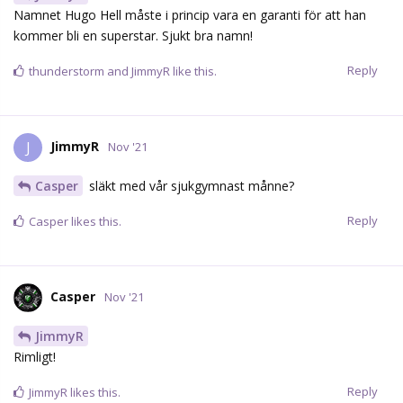
Namnet Hugo Hell måste i princip vara en garanti för att han
kommer bli en superstar. Sjukt bra namn!
Reply
thunderstorm
and
JimmyR
like this.
JimmyR
J
Nov '21
Casper
släkt med vår sjukgymnast månne?
Reply
Casper
likes this.
Casper
Nov '21
JimmyR
Rimligt!
Reply
JimmyR
likes this.