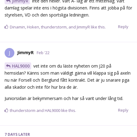
JimmyR
inte den heller. Vårt A- lag är ett mittenlag. Vårt
damlag spelar inte ens i högsta divisionen. Finns att jobba på för
styrelsen, VD och den sportsliga ledningen.
Reply
Dinamin
,
Hoken
,
thunderstorm
, and
JimmyR
like this.
JimmyR
J
Feb '22
HAL9000
vet inte om du läste nyheten om J20 på
hemsidan? Känns som man väldigt gärna vill klappa sig på axeln
nu när Forsell och Berglund fått kontrakt. Det är ju snarare pga
alla skador och inte för hur bra de är.
Juniorsidan är bekymmersam och har så varit under lång tid.
Reply
thunderstorm
and
HAL9000
like this.
7 DAYS
LATER