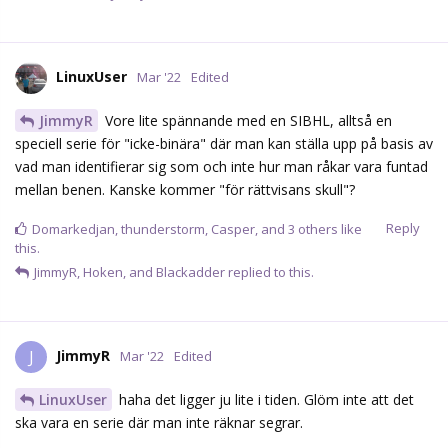
LinuxUser
Mar '22
Edited
JimmyR
Vore lite spännande med en SIBHL, alltså en
speciell serie för "icke-binära" där man kan ställa upp på basis av
vad man identifierar sig som och inte hur man råkar vara funtad
mellan benen. Kanske kommer "för rättvisans skull"?
Reply
Domarkedjan
,
thunderstorm
,
Casper
, and
3
others
like
this.
JimmyR
,
Hoken
, and
Blackadder
replied to this.
JimmyR
J
Mar '22
Edited
LinuxUser
haha det ligger ju lite i tiden. Glöm inte att det
ska vara en serie där man inte räknar segrar.