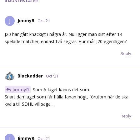
4 MONTHS
LATER
JimmyR
J
Oct '21
J20 har gått knackigt i några år. Nu ligger man sist efter 14
spelade matcher, endast två segrar. Hur mår J20 egentligen?
Reply
Blackadder
Oct '21
JimmyR
Som A-laget känns det som.
Snart damlaget som får hålla fanan högt, förutom när de ska
kvala till SDHL vill säga...
Reply
JimmyR
J
Oct '21