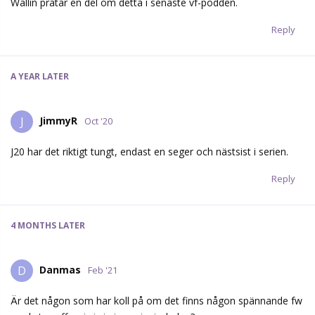
Wallin pratar en del om detta i senaste vf-podden.
Reply
A YEAR
LATER
JimmyR
J
Oct '20
J20 har det riktigt tungt, endast en seger och nästsist i serien.
Reply
4 MONTHS
LATER
Danmas
D
Feb '21
Är det någon som har koll på om det finns någon spännande fw