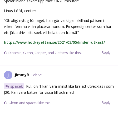
Spelar ibland säkert upp mot 18-20 minuter”.
Linus Lööf, center:
”Otroligt nyttig för laget, han gör verkligen skillnad på isen i
vilken femma vi än placerar honom. En speedig center som har
ett jäkla driv i sitt spel, vill hela tiden framåt”.
https://www.hockeyettan.se/2021/02/05/linden-utkast/
Reply
Dinamin
,
Glenn
,
Casper
, and
2
others
like this.
JimmyR
J
Feb '21
spacek
Kul, div 1 kan vara minst lika bra att utvecklas i som
J20. Kan vara bättre för vissa till och med.
Reply
Glenn
and
spacek
like this.