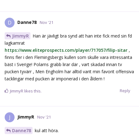
Danne78
D
Nov '21
JimmyR
Han är jävligt bra synd att han inte fick med sin fd
lagkamrat
https://www.eliteprospects.com/player/717057/filip-sitar
,
finns fler i den Flemingsbergs kullen som skulle vara intressanta
bäst i Sverige! Polarns grabb lirar där , vart skadad innan tv
pucken tyvärr , Men Engholm har alltid varit min favorit offensiva
tacklingar med pucken är imponerad i den åldern !
Reply
JimmyR
likes this.
JimmyR
J
Nov '21
Danne78
kul att höra.