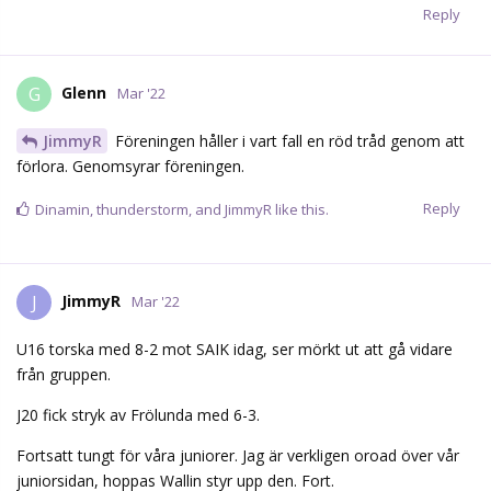
Reply
Glenn
G
Mar '22
JimmyR
Föreningen håller i vart fall en röd tråd genom att
förlora. Genomsyrar föreningen.
Reply
Dinamin
,
thunderstorm
, and
JimmyR
like this.
JimmyR
J
Mar '22
U16 torska med 8-2 mot SAIK idag, ser mörkt ut att gå vidare
från gruppen.
J20 fick stryk av Frölunda med 6-3.
Fortsatt tungt för våra juniorer. Jag är verkligen oroad över vår
juniorsidan, hoppas Wallin styr upp den. Fort.