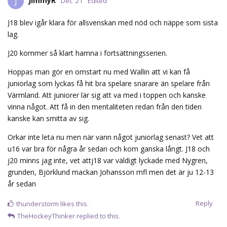
JimmyR
J
Dec '21
Edited
J18 blev igår klara för allsvenskan med nöd och näppe som sista
lag.
J20 kommer så klart hamna i fortsättningsserien.
Hoppas man gör en omstart nu med Wallin att vi kan få
juniorlag som lyckas få hit bra spelare snarare än spelare från
Värmland. Att juniorer lär sig att va med i toppen och kanske
vinna något. Att få in den mentaliteten redan från den tiden
kanske kan smitta av sig.
Orkar inte leta nu men när vann något juniorlag senast? Vet att
u16 var bra för några år sedan och kom ganska långt. J18 och
j20 minns jag inte, vet attj18 var väldigt lyckade med Nygren,
grunden, Björklund mackan Johansson mfl men det är ju 12-13
år sedan
Reply
thunderstorm
likes this.
TheHockeyThinker
replied to this.