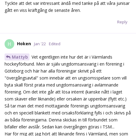
Tyckte att det var intressant ändå med tanke på att våra junisar
gått en viss kräftgång de senaste åren.
Reply
Hoken
H
Jan '22
Edited
Mattyb
Vet egentligen inte hur det är i Värmlands
hockeyförbund. Men är själv ungdomsansvarig i en förening i
Göteborg och här har alla föreningar skrivit på ett
"övergångsavtal" som innebär att en ungsomsspelare som vill
byta skall först prata med ungdomsansvarig i avlämnande
förening. Om det inte går att lösa internt (kanske nått i laget
som skaver eller liknande) eller orsaken är uppenbar (flytt etc.)
Så tar man det med mottagande förenings ungdomsansvarig
och en speciell blankett med orsaksförklaring fylls i och skrivs på
av båda föreningarna. Denna skickas in till förbundet som
bifaller eller avslår. Sedan kan övergången göras i TSM...
Har för mig att jag hört att liknande finns i Värmland, men som