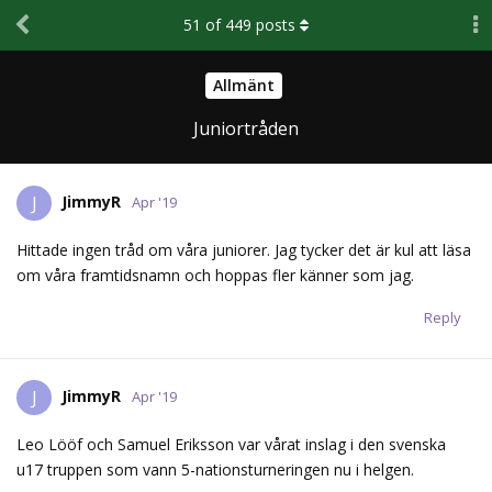
51
of
449
posts
Allmänt
Juniortråden
JimmyR
J
Apr '19
Hittade ingen tråd om våra juniorer. Jag tycker det är kul att läsa
om våra framtidsnamn och hoppas fler känner som jag.
Reply
JimmyR
J
Apr '19
Leo Lööf och Samuel Eriksson var vårat inslag i den svenska
u17 truppen som vann 5-nationsturneringen nu i helgen.