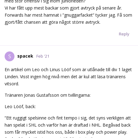
med stor offensiv i sig inom juniorleden?
Vi har fått upp mest backar som gjort avtryck på senare år.
Forwards har mest hamnat i ”gnuggarfacket” tycker jag. Få som
gjort/fått chansen att göra något större avtryck.
Reply
spacek
S
Feb '21
En artikel om Leo och Linus Lööf som är utlånade till div 1 laget
Linden. Visst ingen hög nivå men det är kul att läsa tränarens
vitsord.
Tränaren Jonas Gustafsson om tvillingarna:
Leo Lööf, back:
”Ett ruggigt spelsinne och fint tempo i sig, det syns verkligen att
han spelat i SHL och varför han är draftad i NHL. Begåvad back
som får mycket istid hos oss, både i box play och power play.