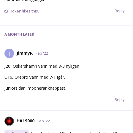
Reply
Hoken
likes this.
A MONTH
LATER
JimmyR
J
Feb '22
J20, Oskarshamn vann med 8-3 nyligen
U16, Örebro vann med 7-1 igår.
Juniorsidan imponerar knappast.
Reply
HAL9000
Feb '22