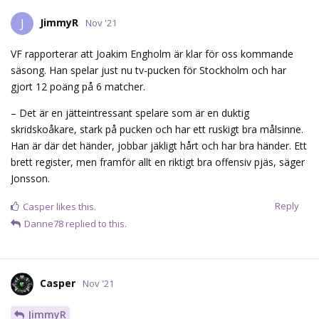
JimmyR
J
Nov '21
VF rapporterar att Joakim Engholm är klar för oss kommande
säsong. Han spelar just nu tv-pucken för Stockholm och har
gjort 12 poäng på 6 matcher.
– Det är en jätteintressant spelare som är en duktig
skridskoåkare, stark på pucken och har ett ruskigt bra målsinne.
Han är där det händer, jobbar jäkligt hårt och har bra händer. Ett
brett register, men framför allt en riktigt bra offensiv pjäs, säger
Jonsson.
Reply
Casper
likes this.
Danne78
replied to this.
Casper
Nov '21
JimmyR