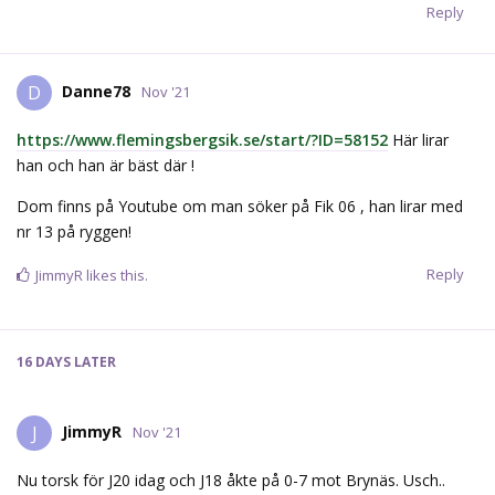
Reply
Danne78
D
Nov '21
https://www.flemingsbergsik.se/start/?ID=58152
Här lirar
han och han är bäst där !
Dom finns på Youtube om man söker på Fik 06 , han lirar med
nr 13 på ryggen!
Reply
JimmyR
likes this.
16 DAYS
LATER
JimmyR
J
Nov '21
Nu torsk för J20 idag och J18 åkte på 0-7 mot Brynäs. Usch..