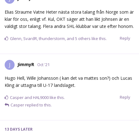
Elias Straume Vatne Heter nästa stora talang från Norge som är
klar för oss, enligt vf. Kul, OKT säger att han likt Johnsen är en
väldigt stor talang. Flera andra SHL-klubbar var ute efter honom.
Reply
Glenn
,
SvardR
,
thunderstorm
, and
5
others
like this.
JimmyR
J
Oct '21
Hugo Hell, Wille Johansson ( kan det va mattes son?) och Lucas
Kling är uttagna till U-17 landslaget.
Reply
Casper
and
HAL9000
like this.
Casper
replied to this.
13 DAYS
LATER