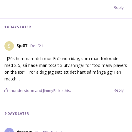
Reply
14 DAYS
LATER
Sjo87
S
Dec '21
I J20s hemmamatch mot Frölunda idag, som man förlorade
med 2-5, så hade man totalt 3 utvisningar för ”too many players
on the ice”. Tror aldrig jag sett att det hänt så många ggr i en
match…
Reply
thunderstorm
and
JimmyR
like this.
9 DAYS
LATER