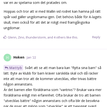
var en av spelarna som det pratades om.
Hoppas och tror att vi med Wallin vid rodret kan hamna på rätt
spår vad gäller ungdomarna igen. Det behövs både för A-lagets
skull, men också för att det är roligt med framgångsrika
ungdomar.
Reply
Glenn
,
Zino
,
thunderstorm
, and
4
others
like this.
Hoken
H
Jan '22
Mattyb
Svårt att se att man bara kan "flytta sina barn" så
lätt. Byte av klubb för barn kräver särskilda skäl och då räcker
inte att man tror att de kommer utvecklas, eller trivas bättre
någon annanstans.
Är det barnen eller föräldrarna som "vantrivs"? Brukar vara mer
föräldrarna enligt min erfarenhet. Ofta brukar de tro att barnen
"utvecklas bättre" någon annanstans och ofta blir de besvikna
när de inser att miljön som "utvecklar" är ett tveeggat svärd.