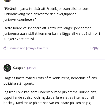
"Förändringarna innebär att Fredrik Jonsson tillsätts som
junioransvarig med ansvar för den övergripande
juniorverksamheten."
Detta borde väl innebära att Totto inte längre jobbar med
juniorerna utan istället kommer kunna lägga all kraft på sin roll i
A-laget? Vore bra isf.
Reply
Dinamin
and
JimmyR
like this.
Casper
Jun '21
Dagens bästa nyhet! Trots hård konkurrens, beroende på ens
politiska ståndpunkt.
Jag tror Tolle kan göra underverk med juniorerna. Klubbhjärta,
uppoffrande spelstil och mycket erfarenhet av internationell
hockey. Med tanke på att han var en ledare på isen är jag