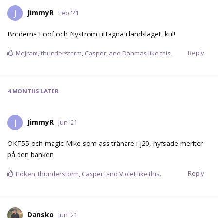
JimmyR
J
Feb '21
Bröderna Lööf och Nyström uttagna i landslaget, kul!
Reply
Mejram
,
thunderstorm
,
Casper
, and
Danmas
like this.
4 MONTHS
LATER
JimmyR
J
Jun '21
OKT55 och magic Mike som ass tränare i j20, hyfsade meriter
på den bänken.
Reply
Hoken
,
thunderstorm
,
Casper
, and
Violet
like this.
Dansko
Jun '21