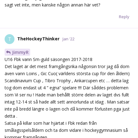
sagt vet inte, men kanske någon annan här vet?
Reply
TheHockeyThinker
T
Jan '22
JimmyR
U16 Fbk vann Sm-guld säsongen 2017-2018
Det laget är det mest framgångsrika någonsin tror jag då dom
även vann Loins , Gic Cuo( världens största cup för den åldern)
Scandinavium Cup , Tibro Trophy , Ankarcupen etc … detta lag
tog dom endast ut 4 ” egna” spelare !!!! Där såddes problemen
som Vi ser nu ! Hade man behållt större delen av laget dvs fullt
intag 12-14 st så hade allt sett annorlunda ut idag . Man satsar
inte på bredd längre o lagen och då kommer förlusten pga just
detta .
Satsa på killar som har hjärtat i Fbk redan från
smålagsspelsåldern och ta dom vidare i hockeygymnasium så
kommer framgången .