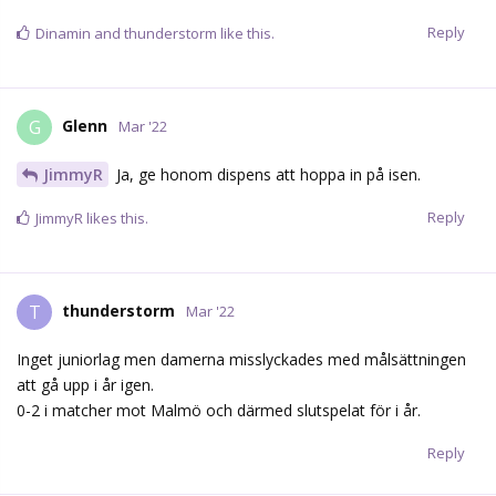
Reply
Dinamin
and
thunderstorm
like this.
Glenn
G
Mar '22
JimmyR
Ja, ge honom dispens att hoppa in på isen.
Reply
JimmyR
likes this.
thunderstorm
T
Mar '22
Inget juniorlag men damerna misslyckades med målsättningen
att gå upp i år igen.
0-2 i matcher mot Malmö och därmed slutspelat för i år.
Reply