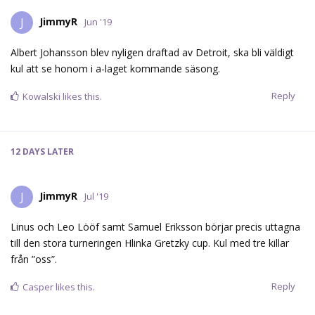
JimmyR
J
Jun '19
Albert Johansson blev nyligen draftad av Detroit, ska bli väldigt
kul att se honom i a-laget kommande säsong.
Reply
Kowalski
likes this.
12 DAYS
LATER
JimmyR
J
Jul '19
Linus och Leo Lööf samt Samuel Eriksson börjar precis uttagna
till den stora turneringen Hlinka Gretzky cup. Kul med tre killar
från ”oss”.
Reply
Casper
likes this.