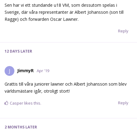
Sen har vi ett stundande u18 VM, som dessutom spelas i
Sverige, där våra representanter är Albert Johansson (son till
Ragge) och forwarden Oscar Lawner.
Reply
12 DAYS
LATER
JimmyR
J
Apr '19
Grattis till våra juniorer lawner och Albert Johansson som blev
världsmästare igår, otroligt stort!
Reply
Casper
likes this.
2 MONTHS
LATER