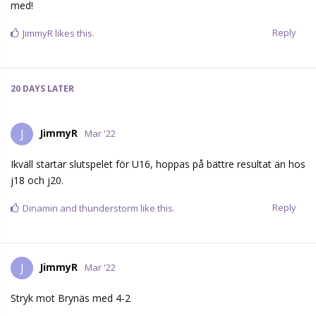
med!
Reply
JimmyR
likes this.
20 DAYS
LATER
JimmyR
J
Mar '22
Ikväll startar slutspelet för U16, hoppas på bättre resultat än hos
j18 och j20.
Reply
Dinamin
and
thunderstorm
like this.
JimmyR
J
Mar '22
Stryk mot Brynäs med 4-2