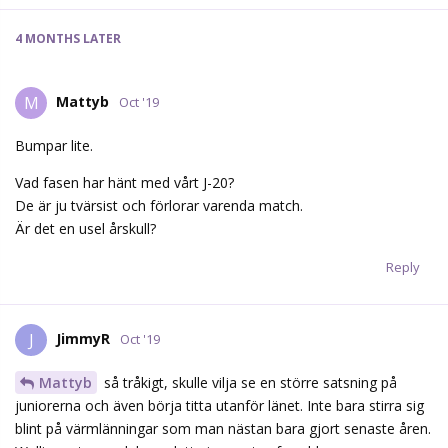
4 MONTHS
LATER
Mattyb
M
Oct '19
Bumpar lite.
Vad fasen har hänt med vårt J-20?
De är ju tvärsist och förlorar varenda match.
Är det en usel årskull?
Reply
JimmyR
J
Oct '19
Mattyb
så tråkigt, skulle vilja se en större satsning på
juniorerna och även börja titta utanför länet. Inte bara stirra sig
blint på värmlänningar som man nästan bara gjort senaste åren.