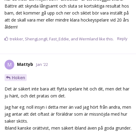
Bättre att skynda långsamt och sluta se kortsiktiga resultat hos
barn, det kommer gå upp och ner och siktet bör vara inställt på
att de skall vara mer eller mindre klara hockeyspelare vid 20 års
åldern!
Reply
trekker
,
ShengLongII
,
Fast_Eddie
, and
Wermland
like this.
Mattyb
M
Jan '22
Hoken
Det är säkert inte bara att flytta spelare hit och dit, men det har
ju hänt, och det pratas om det.
Jag har eg. noll insyn i detta mer än vad jag hört från andra, men
jag antar att det oftast är föräldrar som är missnöjda med hur
saker sköts.
Ibland kanske orättvist, men säkert ibland även på goda grunder.