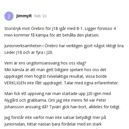
JimmyR
J
Feb '22
Storstryk mot Örebro för J18 igår med 8-1. Ligger förvisso 4
men kommer få kämpa för att behålla den platsen.
Juniorverksamheten i Örebro har verkligen gjort något riktigt bra.
Leder J18 och är fyra i J20.
Vem är ens ungdomsansvarig hos oss idag?
Min känsla är att man gett tidigare spelare hos oss det
uppdraget men högtst tvivelaktiga resultat, vissa borde
VERKLIGEN inte fått uppdraget. Talar med egna erfarenheter.
Man fick ett uppsving när man startade upp J20 igen med
Nygård och grabbarna. Om jag inte minns fel var Peter
Johansson ansvarig då? Tyvärr gick han bort, alldeles för tidigt.
Jag förstår inte varför man inte satsar betydligt mer på
juniorsidan, hittar nästan bara fördelar med en stark