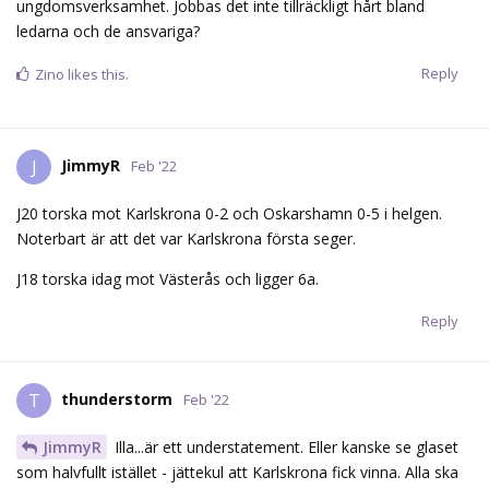
ungdomsverksamhet. Jobbas det inte tillräckligt hårt bland
ledarna och de ansvariga?
Reply
Zino
likes this.
JimmyR
J
Feb '22
J20 torska mot Karlskrona 0-2 och Oskarshamn 0-5 i helgen.
Noterbart är att det var Karlskrona första seger.
J18 torska idag mot Västerås och ligger 6a.
Reply
thunderstorm
T
Feb '22
JimmyR
Illa...är ett understatement. Eller kanske se glaset
som halvfullt istället - jättekul att Karlskrona fick vinna. Alla ska