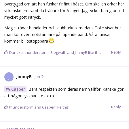
övertygad om att han funkar finfint i båset. Om skallen orkar har
vi kanske en framtida tränare för A-laget. Jag tycker han gjort ett
mycket gott intryck.
Magic tränar handleder och klubbteknik medans Tolle visar hur
man kör över motståndare på löpande band. Våra junisar
kommer bli ostoppbara
Reply
Dansko
,
thunderstorm
,
Siegwulf
, and
JimmyR
like this.
JimmyR
J
Jun '21
Casper
Bara respekten som deras namn tillför. Kanske gör
att någon lyssnar lite extra.
Reply
thunderstorm
and
Casper
like this.