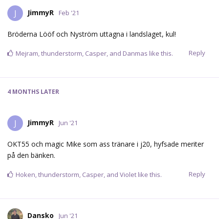
JimmyR
J
Feb '21
Bröderna Lööf och Nyström uttagna i landslaget, kul!
Reply
Mejram
,
thunderstorm
,
Casper
, and
Danmas
like this.
4 MONTHS
LATER
JimmyR
J
Jun '21
OKT55 och magic Mike som ass tränare i j20, hyfsade meriter
på den bänken.
Reply
Hoken
,
thunderstorm
,
Casper
, and
Violet
like this.
Dansko
Jun '21