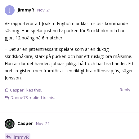
JimmyR
J
Nov '21
VF rapporterar att Joakim Engholm är klar för oss kommande
säsong. Han spelar just nu tv-pucken för Stockholm och har
gjort 12 poäng på 6 matcher.
– Det är en jätteintressant spelare som är en duktig
skridskoåkare, stark på pucken och har ett ruskigt bra målsinne.
Han är där det händer, jobbar jäkligt hårt och har bra händer. Ett
brett register, men framför allt en riktigt bra offensiv pjäs, säger
Jonsson.
Reply
Casper
likes this.
Danne78
replied to this.
Casper
Nov '21
JimmyR