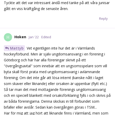
Tyckte att det var intressant ändå med tanke på att våra junisar
gått en viss kräftgång de senaste åren.
Reply
Hoken
H
Jan '22
Edited
Mattyb
Vet egentligen inte hur det är i Värmlands
hockeyförbund. Men är själv ungdomsansvarig i en förening i
Göteborg och här har alla föreningar skrivit på ett
"övergångsavtal" som innebär att en ungsomsspelare som vill
byta skall först prata med ungdomsansvarig i avlämnande
förening. Om det inte går att lösa internt (kanske nått i laget
som skaver eller liknande) eller orsaken är uppenbar (flytt etc.)
Så tar man det med mottagande förenings ungdomsansvarig
och en speciell blankett med orsaksförklaring fylls i och skrivs på
av båda föreningarna. Denna skickas in till förbundet som
bifaller eller avslår. Sedan kan övergången göras i TSM...
Har för mig att jag hört att liknande finns i Värmland, men som