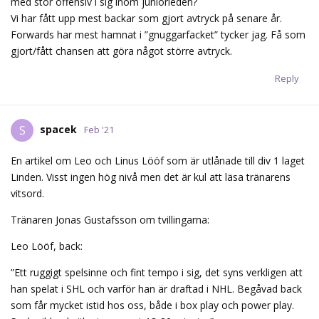
med stor offensiv i sig inom juniorleden?
Vi har fått upp mest backar som gjort avtryck på senare år.
Forwards har mest hamnat i ”gnuggarfacket” tycker jag. Få som
gjort/fått chansen att göra något större avtryck.
Reply
spacek
S
Feb '21
En artikel om Leo och Linus Lööf som är utlånade till div 1 laget
Linden. Visst ingen hög nivå men det är kul att läsa tränarens
vitsord.
Tränaren Jonas Gustafsson om tvillingarna:
Leo Lööf, back:
”Ett ruggigt spelsinne och fint tempo i sig, det syns verkligen att
han spelat i SHL och varför han är draftad i NHL. Begåvad back
som får mycket istid hos oss, både i box play och power play.