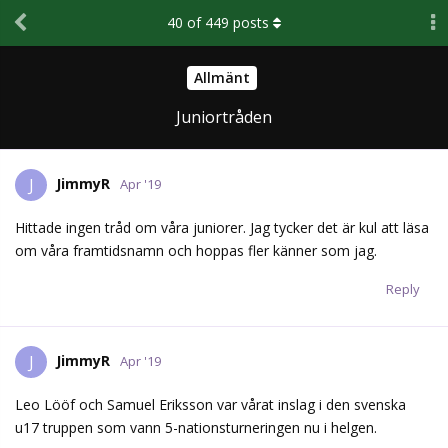
40
of
449
posts
Allmänt
Juniortråden
JimmyR
J
Apr '19
Hittade ingen tråd om våra juniorer. Jag tycker det är kul att läsa
om våra framtidsnamn och hoppas fler känner som jag.
Reply
JimmyR
J
Apr '19
Leo Lööf och Samuel Eriksson var vårat inslag i den svenska
u17 truppen som vann 5-nationsturneringen nu i helgen.