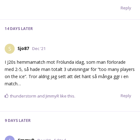
Reply
14 DAYS
LATER
Sjo87
S
Dec '21
I J20s hemmamatch mot Frölunda idag, som man förlorade
med 2-5, så hade man totalt 3 utvisningar för ”too many players
on the ice”. Tror aldrig jag sett att det hänt så många ggr i en
match…
Reply
thunderstorm
and
JimmyR
like this.
9 DAYS
LATER