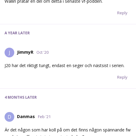
Wallin pratar en del om detta i senaste vf-podden.
Reply
A YEAR
LATER
JimmyR
J
Oct '20
J20 har det riktigt tungt, endast en seger och nästsist i serien.
Reply
4 MONTHS
LATER
Danmas
D
Feb '21
Är det någon som har koll på om det finns någon spännande fw