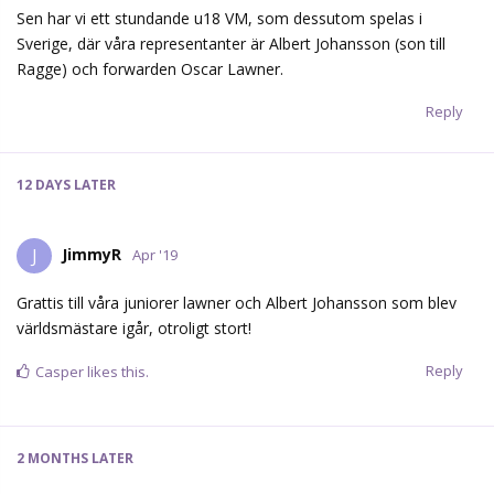
Sen har vi ett stundande u18 VM, som dessutom spelas i
Sverige, där våra representanter är Albert Johansson (son till
Ragge) och forwarden Oscar Lawner.
Reply
12 DAYS
LATER
JimmyR
J
Apr '19
Grattis till våra juniorer lawner och Albert Johansson som blev
världsmästare igår, otroligt stort!
Reply
Casper
likes this.
2 MONTHS
LATER