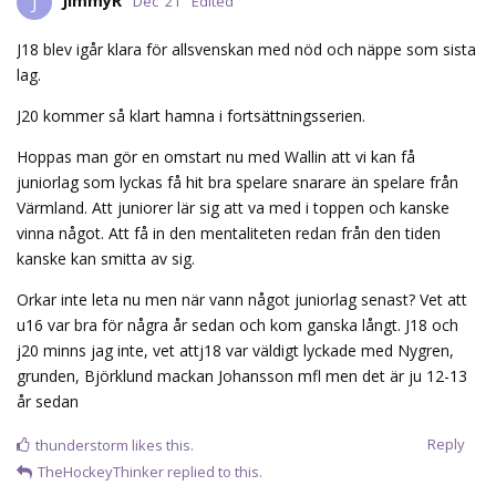
JimmyR
J
Dec '21
Edited
J18 blev igår klara för allsvenskan med nöd och näppe som sista
lag.
J20 kommer så klart hamna i fortsättningsserien.
Hoppas man gör en omstart nu med Wallin att vi kan få
juniorlag som lyckas få hit bra spelare snarare än spelare från
Värmland. Att juniorer lär sig att va med i toppen och kanske
vinna något. Att få in den mentaliteten redan från den tiden
kanske kan smitta av sig.
Orkar inte leta nu men när vann något juniorlag senast? Vet att
u16 var bra för några år sedan och kom ganska långt. J18 och
j20 minns jag inte, vet attj18 var väldigt lyckade med Nygren,
grunden, Björklund mackan Johansson mfl men det är ju 12-13
år sedan
Reply
thunderstorm
likes this.
TheHockeyThinker
replied to this.