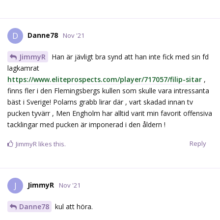
Danne78
D
Nov '21
JimmyR
Han är jävligt bra synd att han inte fick med sin fd
lagkamrat
https://www.eliteprospects.com/player/717057/filip-sitar
,
finns fler i den Flemingsbergs kullen som skulle vara intressanta
bäst i Sverige! Polarns grabb lirar där , vart skadad innan tv
pucken tyvärr , Men Engholm har alltid varit min favorit offensiva
tacklingar med pucken är imponerad i den åldern !
Reply
JimmyR
likes this.
JimmyR
J
Nov '21
Danne78
kul att höra.