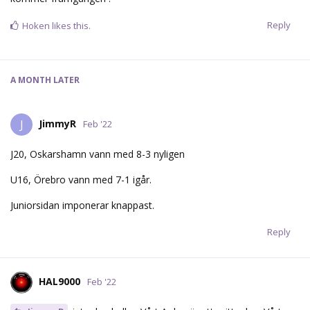
Reply
Hoken
likes this.
A MONTH
LATER
JimmyR
J
Feb '22
J20, Oskarshamn vann med 8-3 nyligen
U16, Örebro vann med 7-1 igår.
Juniorsidan imponerar knappast.
Reply
HAL9000
Feb '22