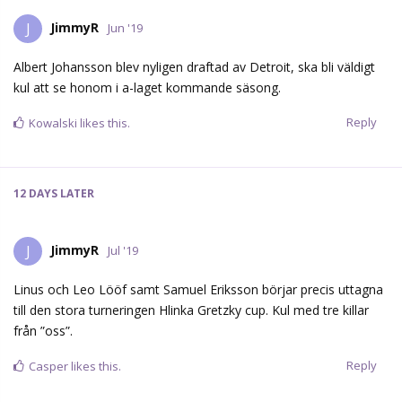
JimmyR
J
Jun '19
Albert Johansson blev nyligen draftad av Detroit, ska bli väldigt
kul att se honom i a-laget kommande säsong.
Reply
Kowalski
likes this.
12 DAYS
LATER
JimmyR
J
Jul '19
Linus och Leo Lööf samt Samuel Eriksson börjar precis uttagna
till den stora turneringen Hlinka Gretzky cup. Kul med tre killar
från ”oss”.
Reply
Casper
likes this.