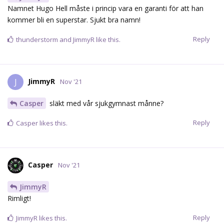
Namnet Hugo Hell måste i princip vara en garanti för att han
kommer bli en superstar. Sjukt bra namn!
Reply
thunderstorm
and
JimmyR
like this.
JimmyR
J
Nov '21
Casper
släkt med vår sjukgymnast månne?
Reply
Casper
likes this.
Casper
Nov '21
JimmyR
Rimligt!
Reply
JimmyR
likes this.