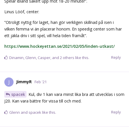
Spelar ibland säkert upp mot 18-20 minuter”.
Linus Lööf, center:
”Otroligt nyttig för laget, han gör verkligen skillnad på isen i
vilken femma vi än placerar honom. En speedig center som har
ett jäkla driv i sitt spel, vill hela tiden framåt”.
https://www.hockeyettan.se/2021/02/05/linden-utkast/
Reply
Dinamin
,
Glenn
,
Casper
, and
2
others
like this.
JimmyR
J
Feb '21
spacek
Kul, div 1 kan vara minst lika bra att utvecklas i som
J20. Kan vara bättre för vissa till och med.
Reply
Glenn
and
spacek
like this.