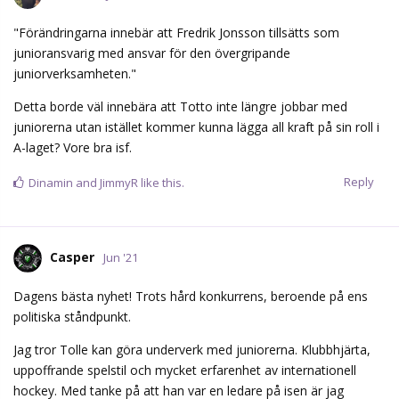
"Förändringarna innebär att Fredrik Jonsson tillsätts som
junioransvarig med ansvar för den övergripande
juniorverksamheten."
Detta borde väl innebära att Totto inte längre jobbar med
juniorerna utan istället kommer kunna lägga all kraft på sin roll i
A-laget? Vore bra isf.
Reply
Dinamin
and
JimmyR
like this.
Casper
Jun '21
Dagens bästa nyhet! Trots hård konkurrens, beroende på ens
politiska ståndpunkt.
Jag tror Tolle kan göra underverk med juniorerna. Klubbhjärta,
uppoffrande spelstil och mycket erfarenhet av internationell
hockey. Med tanke på att han var en ledare på isen är jag