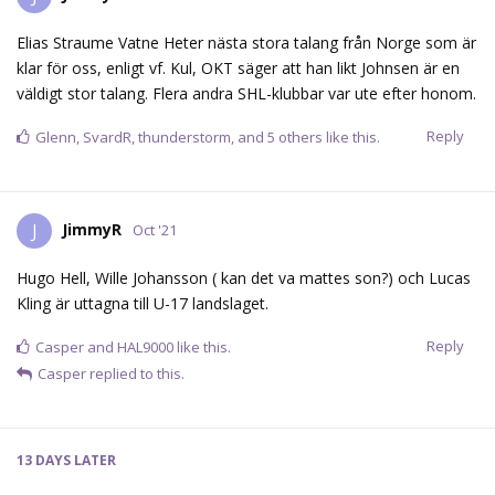
Elias Straume Vatne Heter nästa stora talang från Norge som är
klar för oss, enligt vf. Kul, OKT säger att han likt Johnsen är en
väldigt stor talang. Flera andra SHL-klubbar var ute efter honom.
Reply
Glenn
,
SvardR
,
thunderstorm
, and
5
others
like this.
JimmyR
J
Oct '21
Hugo Hell, Wille Johansson ( kan det va mattes son?) och Lucas
Kling är uttagna till U-17 landslaget.
Reply
Casper
and
HAL9000
like this.
Casper
replied to this.
13 DAYS
LATER