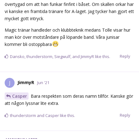
övertygad om att han funkar finfint i båset. Om skallen orkar har
vi kanske en framtida tränare för A-laget. Jag tycker han gjort ett
mycket gott intryck.
Magic tränar handleder och klubbteknik medans Tolle visar hur
man kör över motståndare på löpande band. Våra junisar
kommer bli ostoppbara
Reply
Dansko
,
thunderstorm
,
Siegwulf
, and
JimmyR
like this.
JimmyR
J
Jun '21
Casper
Bara respekten som deras namn tillför. Kanske gör
att någon lyssnar lite extra.
Reply
thunderstorm
and
Casper
like this.