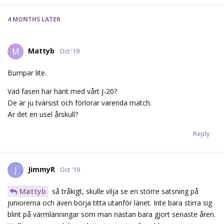
4 MONTHS
LATER
Mattyb
M
Oct '19
Bumpar lite.
Vad fasen har hänt med vårt J-20?
De är ju tvärsist och förlorar varenda match.
Är det en usel årskull?
Reply
JimmyR
J
Oct '19
Mattyb
så tråkigt, skulle vilja se en större satsning på
juniorerna och även börja titta utanför länet. Inte bara stirra sig
blint på värmlänningar som man nästan bara gjort senaste åren.