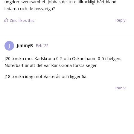
ungdomsverksamhet. Jobbas det inte tillräckligt hårt bland
ledarna och de ansvariga?
Reply
Zino
likes this.
JimmyR
J
Feb '22
J20 torska mot Karlskrona 0-2 och Oskarshamn 0-5 i helgen.
Noterbart är att det var Karlskrona första seger.
J18 torska idag mot Västerås och ligger 6a.
Reply
thunderstorm
T
Feb '22
JimmyR
Illa...är ett understatement. Eller kanske se glaset
som halvfullt istället - jättekul att Karlskrona fick vinna. Alla ska