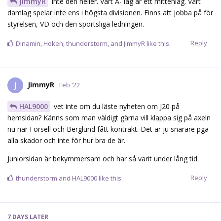
JimmyR
inte den heller. Vårt A- lag är ett mittenlag. Vårt
damlag spelar inte ens i högsta divisionen. Finns att jobba på för
styrelsen, VD och den sportsliga ledningen.
Reply
Dinamin
,
Hoken
,
thunderstorm
, and
JimmyR
like this.
JimmyR
J
Feb '22
HAL9000
vet inte om du läste nyheten om J20 på
hemsidan? Känns som man väldigt gärna vill klappa sig på axeln
nu när Forsell och Berglund fått kontrakt. Det är ju snarare pga
alla skador och inte för hur bra de är.
Juniorsidan är bekymmersam och har så varit under lång tid.
Reply
thunderstorm
and
HAL9000
like this.
7 DAYS
LATER