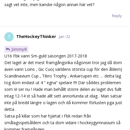
sagt vet inte, men kanske någon annan här vet?
Reply
TheHockeyThinker
T
Jan '22
JimmyR
U16 Fbk vann Sm-guld säsongen 2017-2018
Det laget är det mest framgångsrika någonsin tror jag då dom
även vann Loins , Gic Cuo( världens största cup för den åldern)
Scandinavium Cup , Tibro Trophy , Ankarcupen etc … detta lag
tog dom endast ut 4 ” egna” spelare !!!! Där såddes problemen
som Vi ser nu ! Hade man behållt större delen av laget dvs fullt
intag 12-14 st så hade allt sett annorlunda ut idag . Man satsar
inte på bredd längre o lagen och då kommer förlusten pga just
detta .
Satsa på killar som har hjärtat i Fbk redan från
smålagsspelsåldern och ta dom vidare i hockeygymnasium så
kommer framgången .