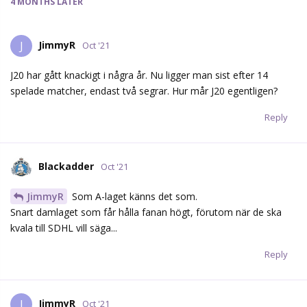
4 MONTHS
LATER
JimmyR
J
Oct '21
J20 har gått knackigt i några år. Nu ligger man sist efter 14
spelade matcher, endast två segrar. Hur mår J20 egentligen?
Reply
Blackadder
Oct '21
JimmyR
Som A-laget känns det som.
Snart damlaget som får hålla fanan högt, förutom när de ska
kvala till SDHL vill säga...
Reply
JimmyR
J
Oct '21