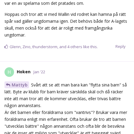
var en av spelarna som det pratades om.
Hoppas och tror att vi med Wallin vid rodret kan hamna på rätt
spår vad gäller ungdomarna igen. Det behövs både för A-lagets
skull, men också för att det är roligt med framgångsrika
ungdomar.
Reply
Glenn
,
Zino
,
thunderstorm
, and
4
others
like this.
Hoken
H
Jan '22
Mattyb
Svårt att se att man bara kan "flytta sina barn" så
lätt. Byte av klubb för barn kräver särskilda skäl och då räcker
inte att man tror att de kommer utvecklas, eller trivas bättre
någon annanstans.
Är det barnen eller föräldrarna som "vantrivs"? Brukar vara mer
föräldrarna enligt min erfarenhet. Ofta brukar de tro att barnen
"utvecklas bättre" någon annanstans och ofta blir de besvikna
när de inser att miljön som "utvecklar" är ett tveeggat svärd.