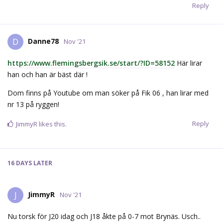
Reply
Danne78
D
Nov '21
https://www.flemingsbergsik.se/start/?ID=58152
Här lirar
han och han är bäst där !
Dom finns på Youtube om man söker på Fik 06 , han lirar med
nr 13 på ryggen!
Reply
JimmyR
likes this.
16 DAYS
LATER
JimmyR
J
Nov '21
Nu torsk för J20 idag och J18 åkte på 0-7 mot Brynäs. Usch..