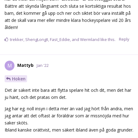
Bättre att skynda långsamt och sluta se kortsiktiga resultat hos
barn, det kommer gå upp och ner och siktet bör vara inställt på
att de skall vara mer eller mindre klara hockeyspelare vid 20 års
åldern!
Reply
trekker
,
ShengLongII
,
Fast_Eddie
, and
Wermland
like this.
Mattyb
M
Jan '22
Hoken
Det är säkert inte bara att flytta spelare hit och dit, men det har
ju hänt, och det pratas om det.
Jag har eg. noll insyn i detta mer än vad jag hört från andra, men
jag antar att det oftast är föräldrar som är missnöjda med hur
saker sköts.
Ibland kanske orättvist, men säkert ibland även på goda grunder.