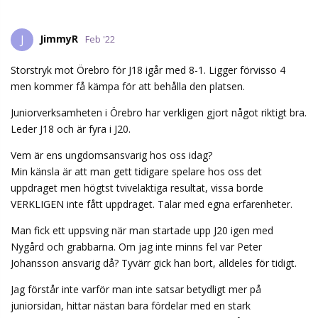
JimmyR
J
Feb '22
Storstryk mot Örebro för J18 igår med 8-1. Ligger förvisso 4
men kommer få kämpa för att behålla den platsen.
Juniorverksamheten i Örebro har verkligen gjort något riktigt bra.
Leder J18 och är fyra i J20.
Vem är ens ungdomsansvarig hos oss idag?
Min känsla är att man gett tidigare spelare hos oss det
uppdraget men högtst tvivelaktiga resultat, vissa borde
VERKLIGEN inte fått uppdraget. Talar med egna erfarenheter.
Man fick ett uppsving när man startade upp J20 igen med
Nygård och grabbarna. Om jag inte minns fel var Peter
Johansson ansvarig då? Tyvärr gick han bort, alldeles för tidigt.
Jag förstår inte varför man inte satsar betydligt mer på
juniorsidan, hittar nästan bara fördelar med en stark