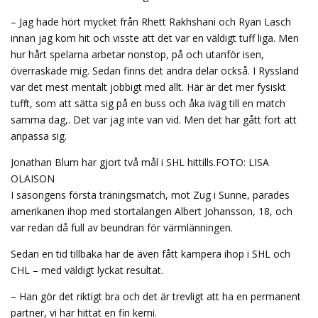
– Jag hade hört mycket från Rhett Rakhshani och Ryan Lasch
innan jag kom hit och visste att det var en väldigt tuff liga. Men
hur hårt spelarna arbetar nonstop, på och utanför isen,
överraskade mig. Sedan finns det andra delar också. I Ryssland
var det mest mentalt jobbigt med allt. Här är det mer fysiskt
tufft, som att sätta sig på en buss och åka iväg till en match
samma dag,. Det var jag inte van vid. Men det har gått fort att
anpassa sig.
Jonathan Blum har gjort två mål i SHL hittills.FOTO: LISA
OLAISON
I säsongens första träningsmatch, mot Zug i Sunne, parades
amerikanen ihop med stortalangen Albert Johansson, 18, och
var redan då full av beundran för värmlänningen.
Sedan en tid tillbaka har de även fått kampera ihop i SHL och
CHL – med väldigt lyckat resultat.
– Han gör det riktigt bra och det är trevligt att ha en permanent
partner, vi har hittat en fin kemi.