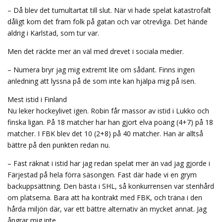
– Då blev det tumultartat till slut. När vi hade spelat katastrofalt
dåligt kom det fram folk på gatan och var otrevliga. Det hände
aldrig i Karlstad, som tur var.
Men det räckte mer än väl med drevet i sociala medier.
– Numera bryr jag mig extremt lite om sådant. Finns ingen
anledning att lyssna på de som inte kan hjälpa mig på isen.
Mest istid i Finland
Nu leker hockeylivet igen. Robin får massor av istid i Lukko och
finska ligan. På 18 matcher har han gjort elva poäng (4+7) på 18
matcher. I FBK blev det 10 (2+8) på 40 matcher. Han är alltså
bättre på den punkten redan nu.
– Fast räknat i istid har jag redan spelat mer än vad jag gjorde i
Färjestad på hela förra säsongen. Fast där hade vi en grym
backuppsättning. Den bästa i SHL, så konkurrensen var stenhård
om platserna. Bara att ha kontrakt med FBK, och träna i den
hårda miljön där, var ett bättre alternativ än mycket annat. Jag
ångrar mig inte.