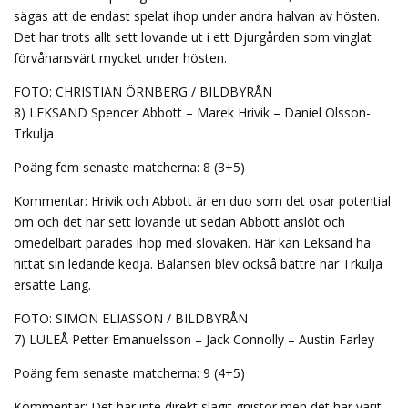
sägas att de endast spelat ihop under andra halvan av hösten.
Det har trots allt sett lovande ut i ett Djurgården som vinglat
förvånansvärt mycket under hösten.
FOTO: CHRISTIAN ÖRNBERG / BILDBYRÅN
8) LEKSAND Spencer Abbott – Marek Hrivik – Daniel Olsson-
Trkulja
Poäng fem senaste matcherna: 8 (3+5)
Kommentar: Hrivik och Abbott är en duo som det osar potential
om och det har sett lovande ut sedan Abbott anslöt och
omedelbart parades ihop med slovaken. Här kan Leksand ha
hittat sin ledande kedja. Balansen blev också bättre när Trkulja
ersatte Lang.
FOTO: SIMON ELIASSON / BILDBYRÅN
7) LULEÅ Petter Emanuelsson – Jack Connolly – Austin Farley
Poäng fem senaste matcherna: 9 (4+5)
Kommentar: Det har inte direkt slagit gnistor men det har varit