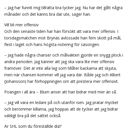
– Jag har funnit mig tillrätta bra tycker jag. Nu har det gått några
månader och det känns bra där ute, säger han.
Vill bli mer offensiv
Och den senaste tiden har han försökt att vara mer offensiv. I
torsdagsmatchen mot Brynäs avlossade han fem skott på mål,
flest i laget och hans högsta notering för säsongen.
– Jag hade några chanser och målvakten gjorde en snygg plock i
andra perioden. Jag känner att jag ska vara lite mer offensiv
framöver. Det är inte alla lag som tillåter backarna att skjuta,
men när chansen kommer vill jag vara där. Både jag och Albert
(Johansson) har förhoppningen om att prestera mer offensivt.
Poängen i all ära – Blum anser att han bidrar med mer än så.
– Jag vill vara en ledare på och utanför isen. Jag pratar mycket
och berömmer killarna, jag hoppas att de tycker att jag bidrar
väldigt bra på det sättet också.
Är SHL som du föreställde dig?