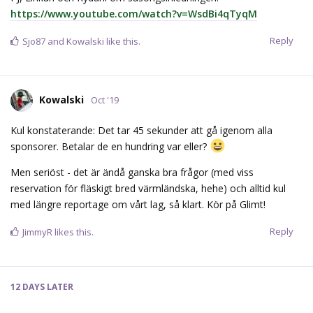
https://www.youtube.com/watch?v=WsdBi4qTyqM
Reply
Sjo87
and
Kowalski
like this.
Kowalski
Oct '19
Kul konstaterande: Det tar 45 sekunder att gå igenom alla
sponsorer. Betalar de en hundring var eller?
Men seriöst - det är ändå ganska bra frågor (med viss
reservation för fläskigt bred värmländska, hehe) och alltid kul
med längre reportage om vårt lag, så klart. Kör på Glimt!
Reply
JimmyR
likes this.
12 DAYS
LATER