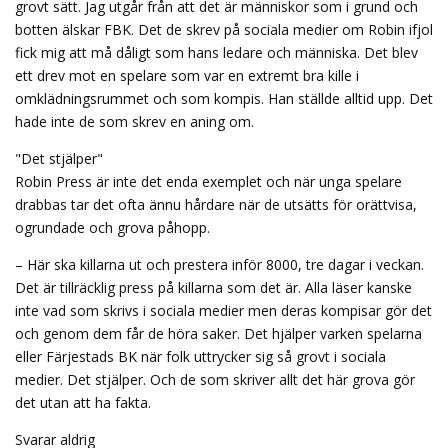
grovt sätt. Jag utgår från att det är människor som i grund och
botten älskar FBK. Det de skrev på sociala medier om Robin ifjol
fick mig att må dåligt som hans ledare och människa. Det blev
ett drev mot en spelare som var en extremt bra kille i
omklädningsrummet och som kompis. Han ställde alltid upp. Det
hade inte de som skrev en aning om.
"Det stjälper"
Robin Press är inte det enda exemplet och när unga spelare
drabbas tar det ofta ännu hårdare när de utsätts för orättvisa,
ogrundade och grova påhopp.
– Här ska killarna ut och prestera inför 8000, tre dagar i veckan.
Det är tillräcklig press på killarna som det är. Alla läser kanske
inte vad som skrivs i sociala medier men deras kompisar gör det
och genom dem får de höra saker. Det hjälper varken spelarna
eller Färjestads BK när folk uttrycker sig så grovt i sociala
medier. Det stjälper. Och de som skriver allt det här grova gör
det utan att ha fakta.
Svarar aldrig