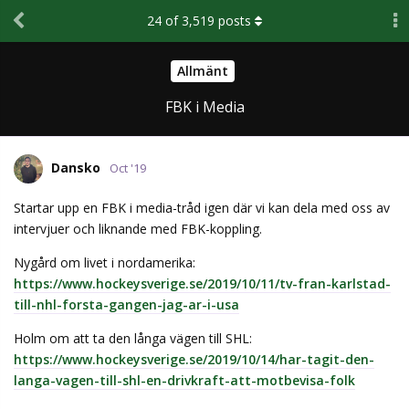
24
of
3,519
posts
Allmänt
FBK i Media
Dansko
Oct '19
Startar upp en FBK i media-tråd igen där vi kan dela med oss av
intervjuer och liknande med FBK-koppling.
Nygård om livet i nordamerika:
https://www.hockeysverige.se/2019/10/11/tv-fran-karlstad-
till-nhl-forsta-gangen-jag-ar-i-usa
Holm om att ta den långa vägen till SHL:
https://www.hockeysverige.se/2019/10/14/har-tagit-den-
langa-vagen-till-shl-en-drivkraft-att-motbevisa-folk