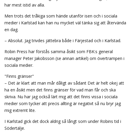
har mest istid av alla.
Men trots det tråkiga som hände utanför isen och i sociala
medier i Karlstad kan han nu mycket väl tänka sig att återvända
en dag.
– Absolut. Jag trivdes jättebra både i Färjestad och i Karlstad.
Robin Press har förstås samma åsikt som FBK:s general
manager Peter Jakobsson (se annan artikel) om övertrampen i
sociala medier.
"Finns gränser"
– Det är klart att man mår dåligt av sådant Det är helt okej att
ha en åsikt men det finns gränser för vad man får och ska
skriva. Nu har jag också lärt mig att det finns vissa i sociala
medier som tycker att precis allting är negativt så nu bryr jag
mig extremt lite.
I Karlstad gick det dock aldrig så långt som under Robins tid i
Södertälje.