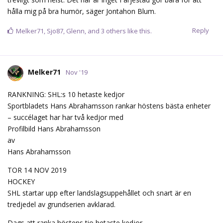
hålla mig på bra humör, säger Jontahon Blum.
Reply
Melker71
,
Sjo87
,
Glenn
, and
3
others
like this.
Melker71
Nov '19
RANKNING: SHL:s 10 hetaste kedjor
Sportbladets Hans Abrahamsson rankar höstens bästa enheter
– succélaget har har två kedjor med
Profilbild Hans Abrahamsson
av
Hans Abrahamsson
TOR 14 NOV 2019
HOCKEY
SHL startar upp efter landslagsuppehållet och snart är en
tredjedel av grundserien avklarad.
Dags att ranka höstens tio hetaste kedjor.