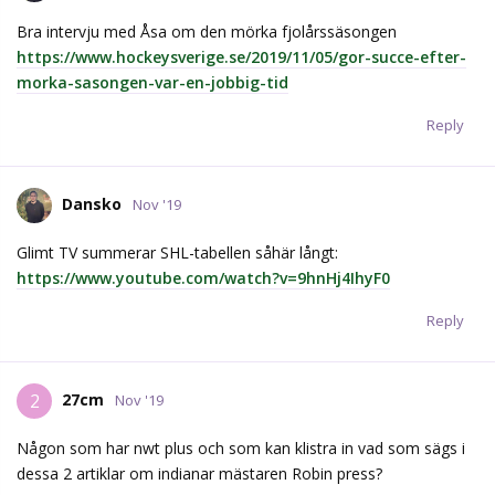
Bra intervju med Åsa om den mörka fjolårssäsongen
https://www.hockeysverige.se/2019/11/05/gor-succe-efter-
morka-sasongen-var-en-jobbig-tid
Reply
Dansko
Nov '19
Glimt TV summerar SHL-tabellen såhär långt:
https://www.youtube.com/watch?v=9hnHj4IhyF0
Reply
27cm
2
Nov '19
Någon som har nwt plus och som kan klistra in vad som sägs i
dessa 2 artiklar om indianar mästaren Robin press?