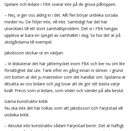
Spelare och ledare i FBK svarar inte på de grova påhoppen.
– Nej, vi ger oss aldrig in i det. Allt fler börjar undvika sociala
medier nu. De följer inte, vill inte. Samtidigt har det här
utvecklats till ett stort samhällsproblem. Det vi i FBK tvingas
uppleva är bara en spegel av samhället i dag. Se hur det är på
skolgårdarna till exempel.
Jakobsson skickar ut en vädjan:
– Vi diskuterar det här jättemycket inom FBK och ber nu om lite
försiktighet där ute. Tänk efter en gång innan ni skriver. I grund
om botten är det ju människor som det handlar om. Spelarna är
ditsatta av oss ledare och jag lovar att de gör sitt bästa varje
kväll. Precis som vi ledare, som vrider och vänder på alla beslut.
Gärna konstruktiv kritik
Nu ska inte det här tolkas som att Jakobsson och Färjestad vill
undvika kritik.
– Absolut inte konstruktiv sådan! Färjestad berör. Det är häftigt.