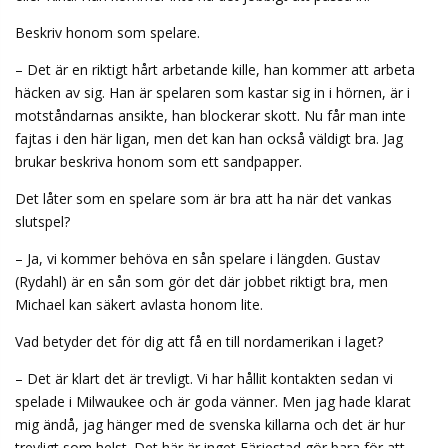
Beskriv honom som spelare.
– Det är en riktigt hårt arbetande kille, han kommer att arbeta
häcken av sig. Han är spelaren som kastar sig in i hörnen, är i
motståndarnas ansikte, han blockerar skott. Nu får man inte
fajtas i den här ligan, men det kan han också väldigt bra. Jag
brukar beskriva honom som ett sandpapper.
Det låter som en spelare som är bra att ha när det vankas
slutspel?
– Ja, vi kommer behöva en sån spelare i längden. Gustav
(Rydahl) är en sån som gör det där jobbet riktigt bra, men
Michael kan säkert avlasta honom lite.
Vad betyder det för dig att få en till nordamerikan i laget?
– Det är klart det är trevligt. Vi har hållit kontakten sedan vi
spelade i Milwaukee och är goda vänner. Men jag hade klarat
mig ändå, jag hänger med de svenska killarna och det är hur
trevligt som helst. Det här är inget Färjestad gör bara för att