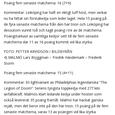
Poäng fem senaste matcherna: 16 (7+9)
Kommentar: Linköping har haft en riktigt tuff höst, men verkar
nu ha hittat sin förstakedja som leder laget. Hela 15 poäng på
de fyra senaste matcherna från den här trion och Linköping har
dessutom vunnit två och tagit poäng i tre av de matcherna.
Poängstarkast av samtliga kedjor sett till de fem senaste
matcherna där 11 av 16 poäng kommit vid lika styrka.
FOTO: PETTER ARVIDSON / BILDBYRÅN
4) MALMÖ Lars Bryggman – Fredrik Händemark – Frederik
Storm
Poäng fem senaste matcherna: 15 (4+11)
Kommentar: En lightvariant av Philadelphias legendariska ”The
Legion of Doom”. Seriens tyngsta toppkedja med 277 kilo
anfallskraft. Malmös klart ledande kedja under hösten som
också levererat 35 poäng framåt. Malmö har hackat ganska
rejält, men det beror inte på den här trion. 15 poäng på de fem
senaste matcherna, varav 13 av poängen vid lika styrka.