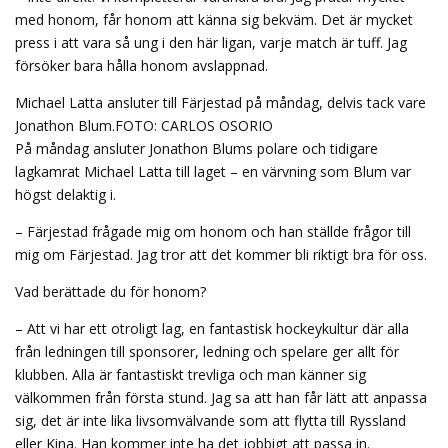
med honom, får honom att känna sig bekväm. Det är mycket
press i att vara så ung i den här ligan, varje match är tuff. Jag
försöker bara hålla honom avslappnad.
Michael Latta ansluter till Färjestad på måndag, delvis tack vare
Jonathon Blum.FOTO: CARLOS OSORIO
På måndag ansluter Jonathon Blums polare och tidigare
lagkamrat Michael Latta till laget – en värvning som Blum var
högst delaktig i.
– Färjestad frågade mig om honom och han ställde frågor till
mig om Färjestad. Jag tror att det kommer bli riktigt bra för oss.
Vad berättade du för honom?
– Att vi har ett otroligt lag, en fantastisk hockeykultur där alla
från ledningen till sponsorer, ledning och spelare ger allt för
klubben. Alla är fantastiskt trevliga och man känner sig
välkommen från första stund. Jag sa att han får lätt att anpassa
sig, det är inte lika livsomvälvande som att flytta till Ryssland
eller Kina. Han kommer inte ha det jobbigt att passa in.