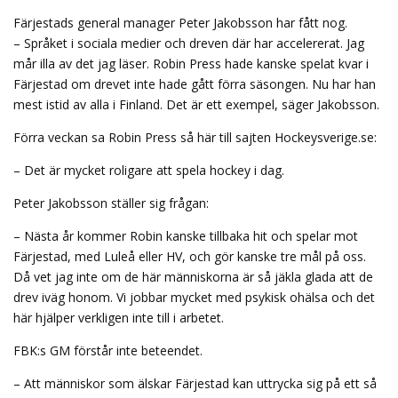
Färjestads general manager Peter Jakobsson har fått nog.
– Språket i sociala medier och dreven där har accelererat. Jag
mår illa av det jag läser. Robin Press hade kanske spelat kvar i
Färjestad om drevet inte hade gått förra säsongen. Nu har han
mest istid av alla i Finland. Det är ett exempel, säger Jakobsson.
Förra veckan sa Robin Press så här till sajten Hockeysverige.se:
– Det är mycket roligare att spela hockey i dag.
Peter Jakobsson ställer sig frågan:
– Nästa år kommer Robin kanske tillbaka hit och spelar mot
Färjestad, med Luleå eller HV, och gör kanske tre mål på oss.
Då vet jag inte om de här människorna är så jäkla glada att de
drev iväg honom. Vi jobbar mycket med psykisk ohälsa och det
här hjälper verkligen inte till i arbetet.
FBK:s GM förstår inte beteendet.
– Att människor som älskar Färjestad kan uttrycka sig på ett så