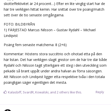
skotteffektivitet är 24 procent…) Efter en lite vinglig start har de
här tre verkligen hittat kemin. Har snittat över tre poäng/match
sett över de tio senaste omgångarna.
FOTO: BILDBYRÅN
1) FÄRJESTAD Marcus Nilsson – Gustav Rydahl – Michael
Lindqvist
Poäng fem senaste matcherna: 8 (2+6)
Kommentar: Höstens stora succétrio och ohotad etta på den
här listan. Det har verkligen slagit gnistor om de här tre där både
Rydahl och Nilsson tagit ytterligare ett steg i den utveckling som
pekade så brant uppåt under andra halvan av förra säsongen.
Att Nilsson och Lindqvist ligger etta respektive tvåa i den totala
poängligan säger egentligen det mesta.
Reply
Kalasbiff
,
SvardR
,
Kowalski
, and
2
others
like this.