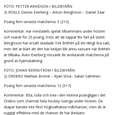
FOTO: PETTER ARVIDSON / BILDBYRÅN
3) RÖGLE Dennis Everberg – Anton Bengtsson – Daniel Zaar
Poäng fem senaste matcherna: 5 (2+3)
Kommentar: Har mestadels spelat tillsammans under hösten
och svarat för 25 poäng, trots att de tappat lite fart på slutet.
Bengtsson har ersatt skadade Ted Brithén på ett riktigt bra sätt,
men det är klart att den här kedjan blir ännu vassare när Brithén
är tillbaka. Även Everberg missade de avslutande matcherna på
grund av hjärnskakning.
FOTO: JOHAN BERNSTRÖM / BILDBYRÅN
2) ÖREBRO Mathias Bromé – Ryan Stoa– Sakari Salminen
Poäng fem senaste matcherna: 12 (5+7)
Kommentar: Etta, tvåa och trea i den interna poängligan i det
Örebro som charmat hela hockey-Sverige under hösten. De
skapar kanske inte flest högkvalitativa målchanser, men de är
ruggigt effektiva med de chanser de har (kedjans