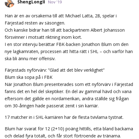
ShengLongII
Nov '19
Han är en av orsakerna till att Michael Latta, 28, spelar i
Färjestad resten av säsongen.
Och kanske bidrar han till att backpartnern Albert Johansson
försvinner i motsatt riktning inom kort.
I en stor intervju berättar FBK-backen Jonathon Blum om den
nye lagkamraten, processen att hitta rätt i SHL – och varför han
ska bli ännu mer offensiv.
Färjestads nyförvärv: ”Glad att det blev verklighet”
Blum ska sopa på i FBK
När Jonathon Blum presenterades som ett nyförvärv i Färjestad
fanns det en hel del skeptiker. En del av gammal hävd och vana
eftersom det gällde en nordamerikan, andra ställde sig frågan
om 30-åringen hade passerat zenit i sin karriär.
17 matcher in i SHL-karriären har de flesta tvivlarna tystnat.
Blum har svarat för 12 (2+10) poäng hittills, etta bland backarna
och delad fyra totalt, och får stort förtroende av tränarna.