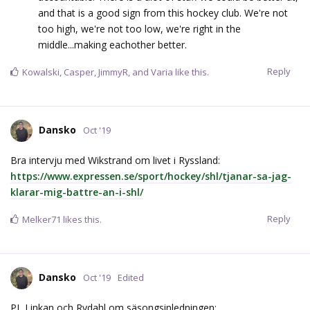
and that is a good sign from this hockey club. We're not
too high, we're not too low, we're right in the
middle...making eachother better.
Reply
Kowalski
,
Casper
,
JimmyR
, and
Varia
like this.
Dansko
Oct '19
Bra intervju med Wikstrand om livet i Ryssland:
https://www.expressen.se/sport/hockey/shl/tjanar-sa-jag-
klarar-mig-battre-an-i-shl/
Reply
Melker71
likes this.
Dansko
Oct '19
Edited
PJ, Linkan och Rydahl om säsongsinledningen: