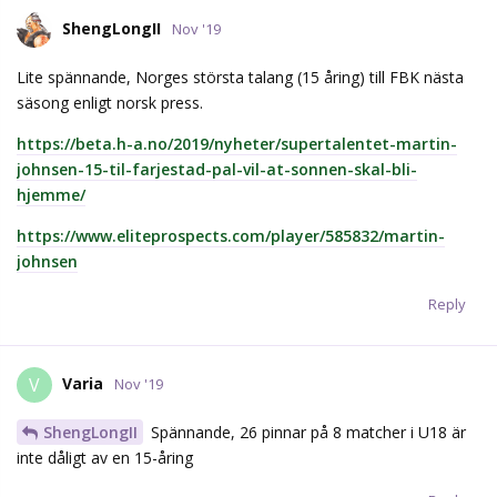
ShengLongII
Nov '19
Lite spännande, Norges största talang (15 åring) till FBK nästa
säsong enligt norsk press.
https://beta.h-a.no/2019/nyheter/supertalentet-martin-
johnsen-15-til-farjestad-pal-vil-at-sonnen-skal-bli-
hjemme/
https://www.eliteprospects.com/player/585832/martin-
johnsen
Reply
Varia
V
Nov '19
ShengLongII
Spännande, 26 pinnar på 8 matcher i U18 är
inte dåligt av en 15-åring