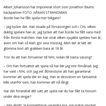
Albert Johansson har imponerat stort som Jonathon Blums
backpartner.FOTO: HÅKAN STRANDMAN
Borde han ha fått spela mer tidigare?
– Jag tycker det. Han visade på försäsongen och i CHL vilken
duktig spelare han är, jag tycker att han borde ha fått vara med
från första matchen. Han har visat vilken sjujäkla spelare han är,
även om han så klart gör sina misstag. Men det är lätt att
glömma bort att grabben bara är 18 år.
Tror du att han försvinner till NHL redan till nästa säsong?
– Om han fortsätter att spela så här blir jag inte förvånad. Jag
har varit i NHL och jag vet åtminstone att han garanterat
kommer att spela där en dag. Han är dessutom en fantastisk
kille utanför isen, han kommer att nå långt.
Har det förändrat ditt sätt att spela när du har fått ta honom
under dina vingar?
– Inte direkt. Vi kompletterar varandra bra. Jag pratar mycket