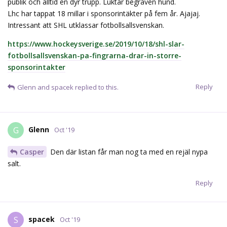
publik och alltid en dyr trupp. Luktar begraven hund.
Lhc har tappat 18 millar i sponsorintäkter på fem år. Ajajaj.
Intressant att SHL utklassar fotbollsallsvenskan.
https://www.hockeysverige.se/2019/10/18/shl-slar-
fotbollsallsvenskan-pa-fingrarna-drar-in-storre-
sponsorintakter
Reply
Glenn
and
spacek
replied to this.
Glenn
G
Oct '19
Casper
Den där listan får man nog ta med en rejäl nypa
salt.
Reply
spacek
S
Oct '19