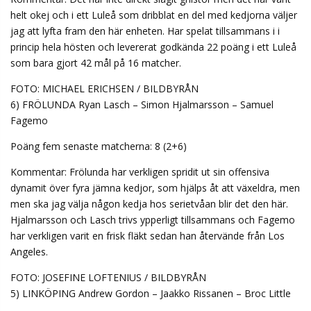
helt okej och i ett Luleå som dribblat en del med kedjorna väljer
jag att lyfta fram den här enheten. Har spelat tillsammans i i
princip hela hösten och levererat godkända 22 poäng i ett Luleå
som bara gjort 42 mål på 16 matcher.
FOTO: MICHAEL ERICHSEN / BILDBYRÅN
6) FRÖLUNDA Ryan Lasch – Simon Hjalmarsson – Samuel
Fagemo
Poäng fem senaste matcherna: 8 (2+6)
Kommentar: Frölunda har verkligen spridit ut sin offensiva
dynamit över fyra jämna kedjor, som hjälps åt att växeldra, men
men ska jag välja någon kedja hos serietvåan blir det den här.
Hjalmarsson och Lasch trivs ypperligt tillsammans och Fagemo
har verkligen varit en frisk fläkt sedan han återvände från Los
Angeles.
FOTO: JOSEFINE LOFTENIUS / BILDBYRÅN
5) LINKÖPING Andrew Gordon – Jaakko Rissanen – Broc Little