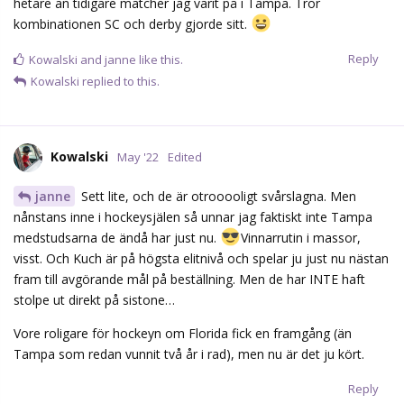
hetare än tidigare matcher jag varit på i Tampa. Tror
kombinationen SC och derby gjorde sitt.
Reply
Kowalski
and
janne
like this.
Kowalski
replied to this.
Kowalski
May '22
Edited
janne
Sett lite, och de är otrooooligt svårslagna. Men
nånstans inne i hockeysjälen så unnar jag faktiskt inte Tampa
medstudsarna de ändå har just nu.
Vinnarrutin i massor,
visst. Och Kuch är på högsta elitnivå och spelar ju just nu nästan
fram till avgörande mål på beställning. Men de har INTE haft
stolpe ut direkt på sistone…
Vore roligare för hockeyn om Florida fick en framgång (än
Tampa som redan vunnit två år i rad), men nu är det ju kört.
Reply