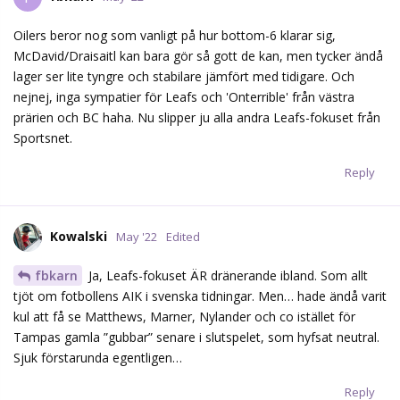
Oilers beror nog som vanligt på hur bottom-6 klarar sig,
McDavid/Draisaitl kan bara gör så gott de kan, men tycker ändå
lager ser lite tyngre och stabilare jämfört med tidigare. Och
nejnej, inga sympatier för Leafs och 'Onterrible' från västra
prärien och BC haha. Nu slipper ju alla andra Leafs-fokuset från
Sportsnet.
Reply
Kowalski
May '22
Edited
fbkarn
Ja, Leafs-fokuset ÄR dränerande ibland. Som allt
tjöt om fotbollens AIK i svenska tidningar. Men… hade ändå varit
kul att få se Matthews, Marner, Nylander och co istället för
Tampas gamla ”gubbar” senare i slutspelet, som hyfsat neutral.
Sjuk förstarunda egentligen…
Reply