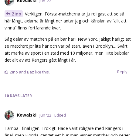
Kowalski
Jun '22
Zino
Verkligen. Första-matcherna är ju roligast att se så
här långt, axlarna är långt ner antar jag och känslan av ”allt att
vinna” finns fortfarande kvar.
Såg delar av matchen på en bar här i New York, jäkligt härligt att
se matchtröjor lite här och var på stan, även i Brooklyn… Svårt
att märka av sport i en stad med 10 miljoner, men liiiite bubblar
det allt av att Rangers gått långt i år.
Reply
Zino
and
Baz
like this.
10 DAYS
LATER
Kowalski
Jun '22
Edited
Tampa i final igen. Trökigt. Hade varit roligare med Rangers i
final, men Florida-gänget vet hur man vinner matcher och serier.