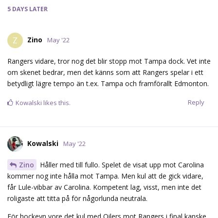
5 DAYS
LATER
Zino
Z
May '22
Rangers vidare, tror nog det blir stopp mot Tampa dock. Vet inte
om skenet bedrar, men det känns som att Rangers spelar i ett
betydligt lägre tempo än t.ex. Tampa och framförallt Edmonton.
Reply
Kowalski
likes this.
Kowalski
May '22
Zino
Håller med till fullo. Spelet de visat upp mot Carolina
kommer nog inte hålla mot Tampa. Men kul att de gick vidare,
får Lule-vibbar av Carolina. Kompetent lag, visst, men inte det
roligaste att titta på för någorlunda neutrala.
För hockeyn vore det kul med Oilers mot Rangers i final kanske.