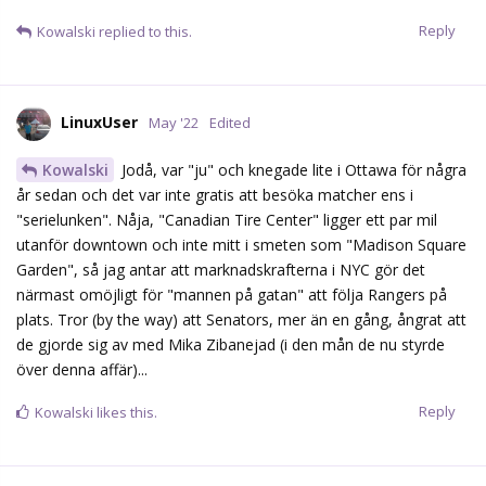
Reply
Kowalski
replied to this.
LinuxUser
May '22
Edited
Kowalski
Jodå, var "ju" och knegade lite i Ottawa för några
år sedan och det var inte gratis att besöka matcher ens i
"serielunken". Nåja, "Canadian Tire Center" ligger ett par mil
utanför downtown och inte mitt i smeten som "Madison Square
Garden", så jag antar att marknadskrafterna i NYC gör det
närmast omöjligt för "mannen på gatan" att följa Rangers på
plats. Tror (by the way) att Senators, mer än en gång, ångrat att
de gjorde sig av med Mika Zibanejad (i den mån de nu styrde
över denna affär)...
Reply
Kowalski
likes this.