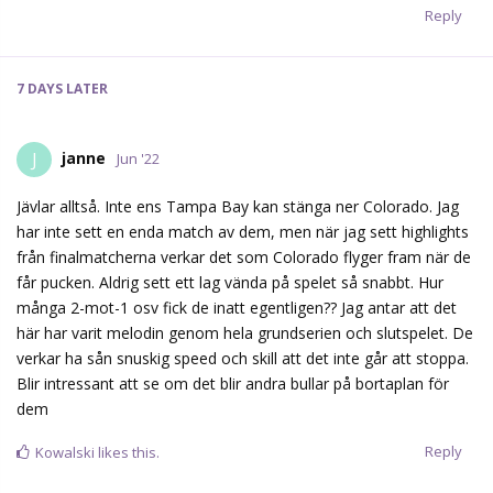
Reply
7 DAYS
LATER
janne
J
Jun '22
Jävlar alltså. Inte ens Tampa Bay kan stänga ner Colorado. Jag
har inte sett en enda match av dem, men när jag sett highlights
från finalmatcherna verkar det som Colorado flyger fram när de
får pucken. Aldrig sett ett lag vända på spelet så snabbt. Hur
många 2-mot-1 osv fick de inatt egentligen?? Jag antar att det
här har varit melodin genom hela grundserien och slutspelet. De
verkar ha sån snuskig speed och skill att det inte går att stoppa.
Blir intressant att se om det blir andra bullar på bortaplan för
dem
Reply
Kowalski
likes this.