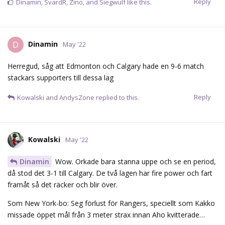
Reply
Dinamin
,
SvardR
,
Zino
, and
Siegwulf
like this.
Dinamin
D
May '22
Herregud, såg att Edmonton och Calgary hade en 9-6 match
stackars supporters till dessa lag
Reply
Kowalski
and
AndysZone
replied to this.
Kowalski
May '22
Dinamin
Wow. Orkade bara stanna uppe och se en period,
då stod det 3-1 till Calgary. De två lagen har fire power och fart
framåt så det räcker och blir över.
Som New York-bo: Seg förlust för Rangers, speciellt som Kakko
missade öppet mål från 3 meter strax innan Aho kvitterade…