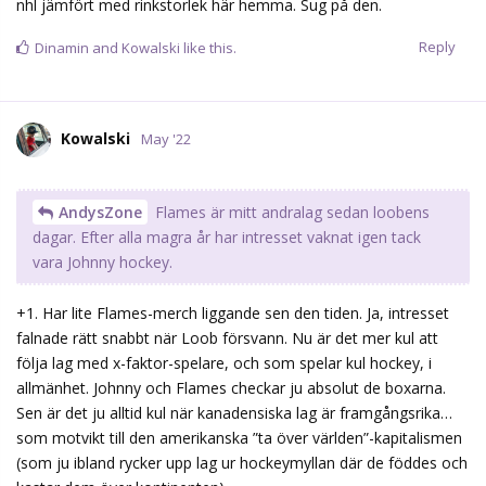
nhl jämfört med rinkstorlek här hemma. Sug på den.
Reply
Dinamin
and
Kowalski
like this.
Kowalski
May '22
AndysZone
Flames är mitt andralag sedan loobens
dagar. Efter alla magra år har intresset vaknat igen tack
vara Johnny hockey.
+1. Har lite Flames-merch liggande sen den tiden. Ja, intresset
falnade rätt snabbt när Loob försvann. Nu är det mer kul att
följa lag med x-faktor-spelare, och som spelar kul hockey, i
allmänhet. Johnny och Flames checkar ju absolut de boxarna.
Sen är det ju alltid kul när kanadensiska lag är framgångsrika…
som motvikt till den amerikanska ”ta över världen”-kapitalismen
(som ju ibland rycker upp lag ur hockeymyllan där de föddes och