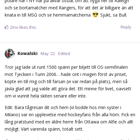
polare här i NY har på allvar tisslat om att flyga ner till Raleigh
och se bortamatcher med Rangers, för att det är billigare än att
knata in till MSG och se hemmamatcherna
Sjukt, sa Bull.
Reply
Zino
likes this.
Kowalski
May '22
Edited
Tror jag lade ut runt 1500 spänn per biljett till OS-semifinalen
mot Tjeckien i Turin 2006… hade ont i magen först av priset,
köpte en till mig och till farsan (vi var redan på plats), men så
jävla glad att jag valde att göra det. Ett minne för livet, oavsett
om vi vunnit hela skiten senare eller inte.
Edit: Bara tågresan dit och hem (vi bodde hos min syster i
Milano) var en upplevelse med hockeyfans från alla hörn. Fick en
lång pratstund med en äldre herre från Ottawa om Alfie och allt
möjligt. Värt varenda spänn, totalt sett.