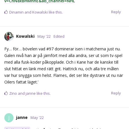
v=ChN8xBHMhnE&ab_channel=NHL
Reply
Dinamin
and
Kowalski
like this.
Kowalski
May '22
Edited
Fy… för… bövelen vad #97 dominerar isen i matcherna just nu.
Galen nivå han är på jämfört med alla andra, ser ut som tv-spel
med alla fusk-koder påkopplade. Och i Kane har de kanske till
slut hittat en länk med rätt grit. Hattrick nu, och alla tre målen
var hur snygga som helst. Flames, det ser lite dystrare ut nu när
Oilers fattat läget.’
Reply
Zino
and
janne
like this.
janne
J
May '22