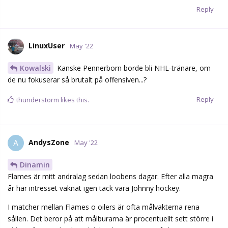
Reply
LinuxUser
May '22
Kowalski
Kanske Pennerborn borde bli NHL-tränare, om
de nu fokuserar så brutalt på offensiven...?
Reply
thunderstorm
likes this.
AndysZone
A
May '22
Dinamin
Flames är mitt andralag sedan loobens dagar. Efter alla magra
år har intresset vaknat igen tack vara Johnny hockey.
I matcher mellan Flames o oilers är ofta målvakterna rena
sållen. Det beror på att målburarna är procentuellt sett större i