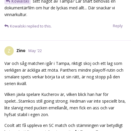
Kowalski
sett något av Tampa? Lär snart behövas en
dokumentärfilm om hur de lyckas med allt... Där snackar vi
vinnarkultur.
Reply
Kowalski
replied to this.
Zino
Z
May '22
Var och såg matchen igår i Tampa, riktigt skoj och ett lag som
verkligen är äckliga att möta. Panthers mindre playoff-rutin och
smalare spets verkar börja ta ut sin rätt, är nog stopp på den
serien ikväll.
Vilken jävla spelare Kucherov är, vilken blick han har för
spelet...Stamkos still going strong. Hedman var inte speciellt bra,
lite slarvig med pucken emellanåt, men fick en ass och var
hyfsat stabil i egen zon.
Coolt att få uppleva en SC match och stämningen var betydligt