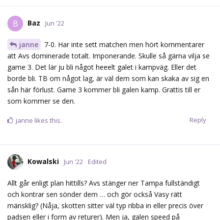
Baz
B
Jun '22
janne
7-0. Har inte sett matchen men hört kommentarer
att Avs dominerade totalt. Imponerande. Skulle så gärna vilja se
game 3. Det lär ju bli något heeelt galet i kampväg. Eller det
borde bli. TB om något lag, är väl dem som kan skaka av sig en
sån här förlust. Game 3 kommer bli galen kamp. Grattis till er
som kommer se den.
Reply
janne
likes this.
Kowalski
Jun '22
Edited
Allt går enligt plan hittills? Avs stänger ner Tampa fullständigt
och kontrar sen sönder dem … och gör också Vasy rätt
mänsklig? (Nåja, skotten sitter väl typ ribba in eller precis över
padsen eller i form av returer). Men ja, galen speed på