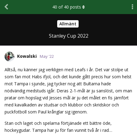
40
of
40
posts
Allmänt
Stanley Cup 2022
Kowalski
May '22
Alltså, nu känner jag verkligen med Leafs i år. Det var stolpe ut
som fan mot Habs ifjol, och det kunde gått precis hur som helst
mot Tampa i sjunde, jag tycker nog att Bultarna hade
nödvändig medstuds igår. Deras 2-1-mål är ju sanslöst, om man
pratar om hopslag vid Jesses mål är ju det målet en fis jämfört
med kavalkaden av studsar och klubbor och skridskor och
puckfotboll som Paul krånglar sig igenom.
Stan och laget och spelarna förtjänade ett bättre öde,
hockeygudar. Tampa har ju för fan vunnit två år i rad…