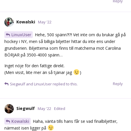
Reply
Kowalski
May '22
LinuxUser
Hehe, 500 spänn?!?! Vet inte om du brukar gå på
hockey i NY, men så billiga biljetter hittar du inte ens under
grundserien. Biljetterna som finns till matcherna mot Carolina
BÖRJAR på 3500-4000 spänn…
Inget nöje för den fattige direkt.
(Men visst, liite mer än så tjänar jag
)
Reply
Siegwulf
and
LinuxUser
replied to this.
Siegwulf
May '22
Edited
Kowalski
Haha, vänta tills hans får se vad finalbiljetter,
närmast isen ligger på