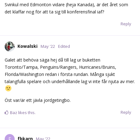
Svinkul med Edmonton vidare (heja Kanada), är det året som
det klaffar nog för att ta sig till konferensfinal iaf?
Reply
Kowalski
May '22
Edited
Galet att behöva säga hej då till lag ur buketten
Toronto/Tampa, Penguins/Rangers, Hurricanes/Bruins,
Florida/Washington redan i första rundan. Många sjukt
talangfulla spelare och underhållande lag vi inte får njuta av mer.
Öst var/är ett jävla jordgetingbo.
Reply
Baz
likes this.
fbkarn
F
May '22