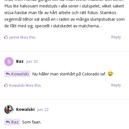
Plus lite hälsosam medstuds i alla serier i slutspelet, vilket säkert
vissa hävdar man får av hårt arbete och rätt fokus. Stamkos
segermål tillhör väl ändå en i raden av många slumpstudsar som
de fått med sig, speciellt i slutskedet av matcherna…
Reply
janne
likes this.
Baz
B
Jun '22
Kowalski
Nu håller man stenhårt på Colorado iaf.
Reply
Kowalski
likes this.
Kowalski
Jun '22
Baz
Som faan.