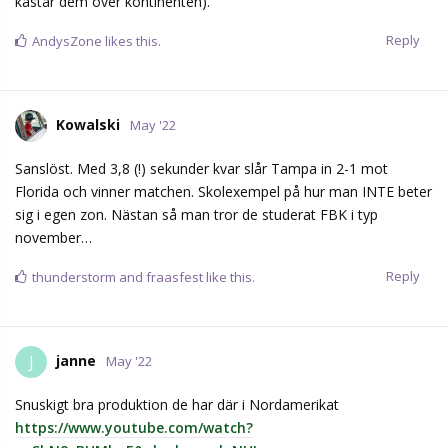
kastar dem över kontinenten).
Reply
AndysZone
likes this.
Kowalski
May '22
Sanslöst. Med 3,8 (!) sekunder kvar slår Tampa in 2-1 mot
Florida och vinner matchen. Skolexempel på hur man INTE beter
sig i egen zon. Nästan så man tror de studerat FBK i typ
november…
Reply
thunderstorm
and
fraasfest
like this.
janne
J
May '22
Snuskigt bra produktion de har där i Nordamerikat
https://www.youtube.com/watch?