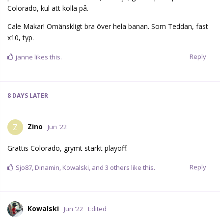
Colorado, kul att kolla på.
Cale Makar! Omänskligt bra över hela banan. Som Teddan, fast
x10, typ.
Reply
janne
likes this.
8 DAYS
LATER
Zino
Z
Jun '22
Grattis Colorado, grymt starkt playoff.
Reply
Sjo87
,
Dinamin
,
Kowalski
, and
3
others
like this.
Kowalski
Jun '22
Edited