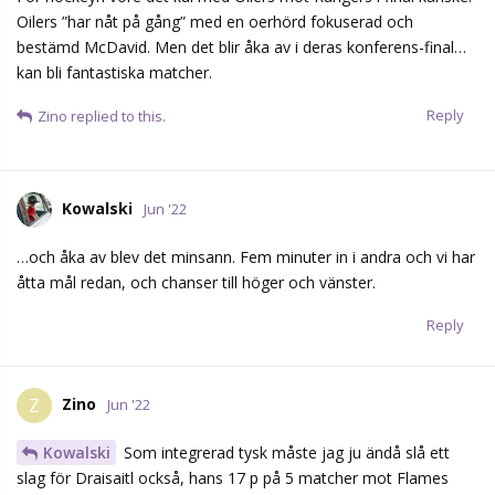
Oilers ”har nåt på gång” med en oerhörd fokuserad och
bestämd McDavid. Men det blir åka av i deras konferens-final…
kan bli fantastiska matcher.
Reply
Zino
replied to this.
Kowalski
Jun '22
…och åka av blev det minsann. Fem minuter in i andra och vi har
åtta mål redan, och chanser till höger och vänster.
Reply
Zino
Z
Jun '22
Kowalski
Som integrerad tysk måste jag ju ändå slå ett
slag för Draisaitl också, hans 17 p på 5 matcher mot Flames