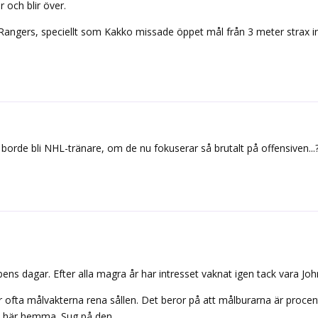
 och blir över.
Rangers, speciellt som Kakko missade öppet mål från 3 meter strax 
rde bli NHL-tränare, om de nu fokuserar så brutalt på offensiven...
ens dagar. Efter alla magra år har intresset vaknat igen tack vara Jo
 ofta målvakterna rena sållen. Det beror på att målburarna är procent
ek här hemma. Sug på den.