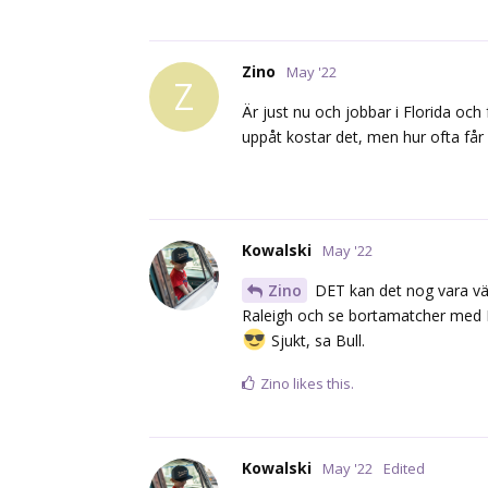
Zino
May '22
Z
Är just nu och jobbar i Florida o
uppåt kostar det, men hur ofta få
Kowalski
May '22
Zino
DET kan det nog vara värt 
Raleigh och se bortamatcher med Ra
Sjukt, sa Bull.
Zino
likes this.
Kowalski
May '22
Edited