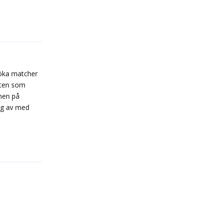
Reply
söka matcher
meten som
nen på
sig av med
Reply
Reply