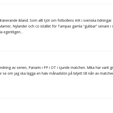
ränerande ibland. Som allt tjöt om fotbollens AIK i svenska tidninga
Marner, Nylander och co istället för Tampas gamla ”gubbar” senare i s
da egentligen…
dning av serien, Panarin i PP i OT i sjunde matchen. Mika har varit g
år se om jag ska lägga en halv månadslön på biljett till nån av match