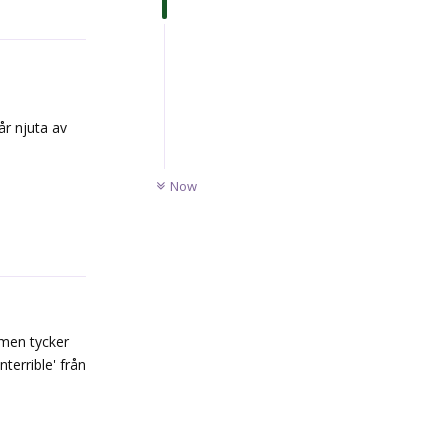
Reply
år njuta av
UNREAD
Now
Reply
 men tycker
terrible' från
Reply