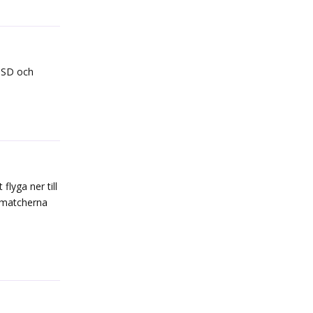
 USD och
Reply
flyga ner till
mamatcherna
Reply