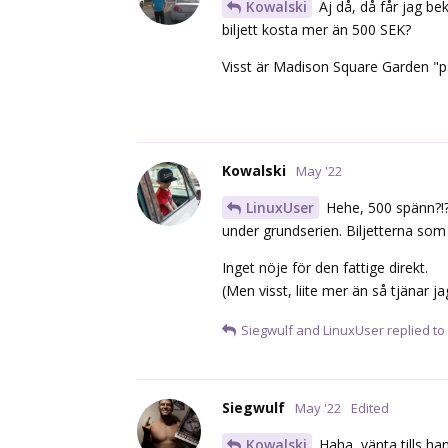
Kowalski
Aj då, då får jag be
biljett kosta mer än 500 SEK?
Visst är Madison Square Garden "p
Kowalski
May '22
LinuxUser
Hehe, 500 spänn?!?!
under grundserien. Biljetterna so
Inget nöje för den fattige direkt.
(Men visst, liite mer än så tjänar j
Siegwulf
and
LinuxUser
replied to 
Siegwulf
May '22
Edited
Kowalski
Haha, vänta tills han