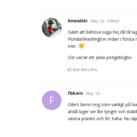
Kowalski
May '22
Edited
Galet att behöva säga hej då till 
Florida/Washington redan i första r
mer.
Öst var/är ett jävla jordgetingbo.
Baz
likes this.
fbkarn
May '22
F
Oilers beror nog som vanligt på hu
ändå lager ser lite tyngre och stab
västra prärien och BC haha. Nu slip