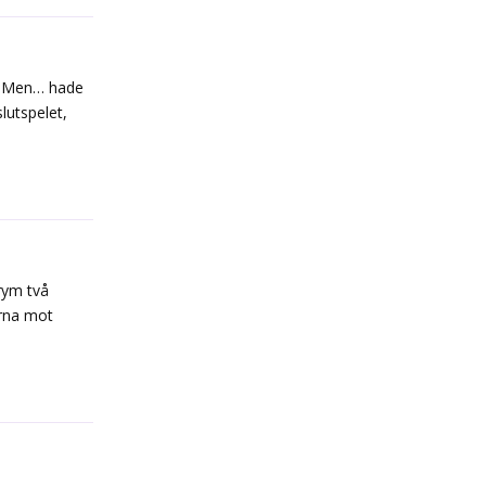
r. Men… hade
lutspelet,
Reply
rym två
erna mot
Reply