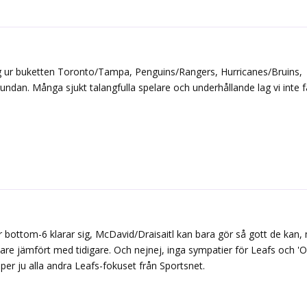
lag ur buketten Toronto/Tampa, Penguins/Rangers, Hurricanes/Bruins,
undan. Många sjukt talangfulla spelare och underhållande lag vi inte f
r bottom-6 klarar sig, McDavid/Draisaitl kan bara gör så gott de kan,
ilare jämfört med tidigare. Och nejnej, inga sympatier för Leafs och 'On
per ju alla andra Leafs-fokuset från Sportsnet.