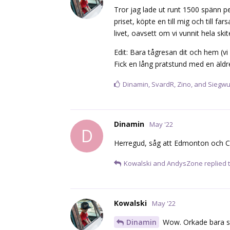
Tror jag lade ut runt 1500 spänn pe
priset, köpte en till mig och till fa
livet, oavsett om vi vunnit hela skit
Edit: Bara tågresan dit och hem (v
Fick en lång pratstund med en äldre
Dinamin
,
SvardR
,
Zino
, and
Siegwu
Dinamin
May '22
D
Herregud, såg att Edmonton och Ca
Kowalski
and
AndysZone
replied t
Kowalski
May '22
Dinamin
Wow. Orkade bara sta