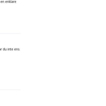
 en enklare
Reply
ar du inte ens
Reply