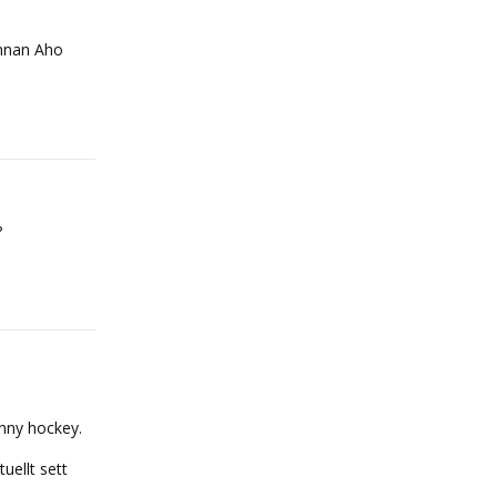
innan Aho
Reply
?
Reply
hnny hockey.
uellt sett