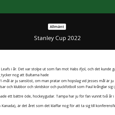
Allmänt
Stanley Cup 2022
 Leafs i år. Det var stolpe ut som fan mot Habs ifjol, och det kunde gå
 tycker nog att Bultarna hade
1-mål är ju sanslöst, om man pratar om hopslag vid Jesses mål är ju
sar och klubbor och skridskor och puckfotboll som Paul krånglar sig
nade ett bättre öde, hockeygudar. Tampa har ju för fan vunnit två år i
anada), är det året som det klaffar nog för att ta sig till konferensfin