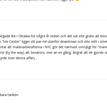
negade lite i Ottawa för några år sedan och det var inte gratis att be
an Tire Center" ligger ett par mil utanför downtown och inte mitt i s
ntar att marknadskrafterna i NYC gör det närmast omöjligt för "man
Tror (by the way) att Senators, mer än en gång, ångrat att de gjorde 
rde över denna affär)...
bara tanken.