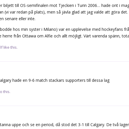
r biljett till OS-semifinalen mot Tjeckien i Turin 2006… hade ont i ma
rsan (vi var redan på plats), men så jävla glad att jag valde att göra det
en senare eller inte.
i bodde hos min syster i Milano) var en upplevelse med hockeyfans frå
 herre från Ottawa om Alfie och allt möjligt. Värt varenda spänn, total
lf
like this.
lgary hade en 9-6 match stackars supporters till dessa lag
o this.
nna uppe och se en period, då stod det 3-1 till Calgary. De två lagen