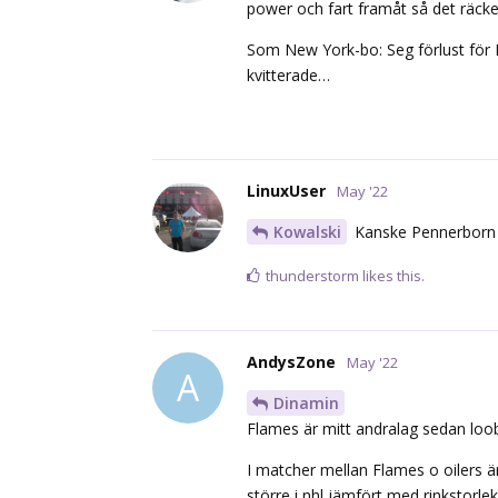
power och fart framåt så det räcker
Som New York-bo: Seg förlust för 
kvitterade…
LinuxUser
May '22
Kowalski
Kanske Pennerborn bo
thunderstorm
likes this.
AndysZone
May '22
A
Dinamin
Flames är mitt andralag sedan loob
I matcher mellan Flames o oilers är
större i nhl jämfört med rinkstorl