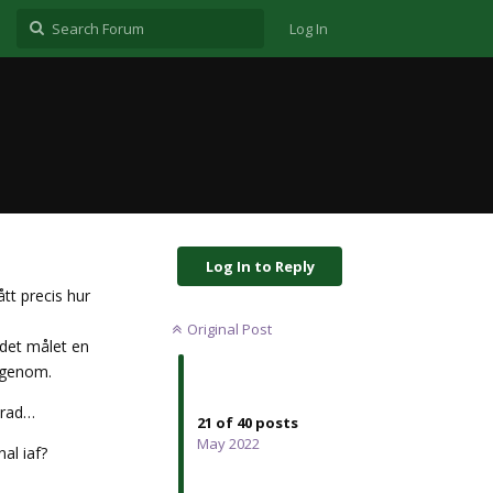
Log In
Log In to Reply
tt precis hur
Original Post
 det målet en
 igenom.
 rad…
21
of
40
posts
May 2022
al iaf?