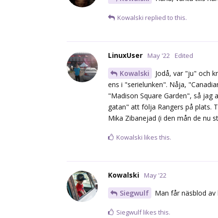
Kowalski
replied to this.
LinuxUser
May '22
Edited
Kowalski
Jodå, var "ju" och k
ens i "serielunken". Nåja, "Canadi
"Madison Square Garden", så jag a
gatan" att följa Rangers på plats. 
Mika Zibanejad (i den mån de nu sty
Kowalski
likes this.
Kowalski
May '22
Siegwulf
Man får näsblod av 
Siegwulf
likes this.