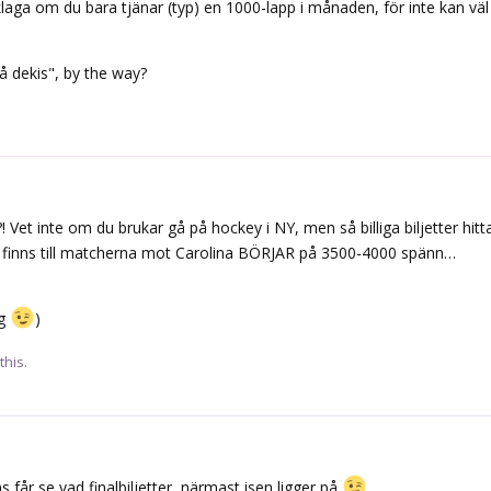
klaga om du bara tjänar (typ) en 1000-lapp i månaden, för inte kan väl
å dekis", by the way?
 Vet inte om du brukar gå på hockey i NY, men så billiga biljetter hitt
m finns till matcherna mot Carolina BÖRJAR på 3500-4000 spänn…
ag
)
this.
s får se vad finalbiljetter, närmast isen ligger på