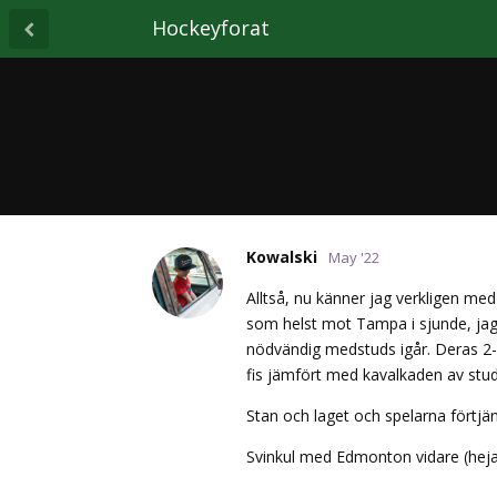
Hockeyforat
Kowalski
May '22
Alltså, nu känner jag verkligen med
som helst mot Tampa i sjunde, jag
nödvändig medstuds igår. Deras 2-
fis jämfört med kavalkaden av stud
Stan och laget och spelarna förtjä
Svinkul med Edmonton vidare (heja K