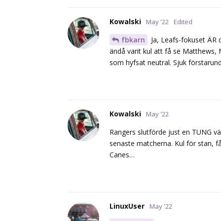
Kowalski
May '22
Edited
fbkarn
Ja, Leafs-fokuset ÄR d
ändå varit kul att få se Matthews, 
som hyfsat neutral. Sjuk förstarun
Kowalski
May '22
Rangers slutförde just en TUNG vän
senaste matcherna. Kul för stan, f
Canes…
LinuxUser
May '22