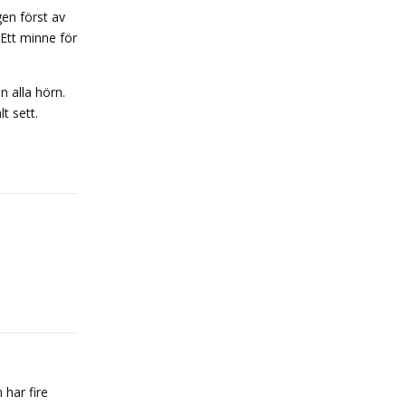
gen först av
. Ett minne för
n alla hörn.
t sett.
Reply
Reply
 har fire