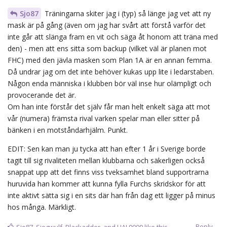
alternativ. Sätt ner foten nån (helst PÅ masken). Ok att en
import kanske inte fattar (fast det borde han), men nån jävla
självrespekt får vi ha som klubb.
Vad är ursäkten för att inte måla över - kan vara bra att ha nästa
gång han går till VF?
Reply
Sjo87
,
Dinamin
,
Glenn
, and
3
others
like this.
71Berglund
replied to this.
Jurgen
J
Aug '22
ÄSCH, vad gör det om han spelar i en indianmask, dom har ju
bytt logga nu
Reply
nr10
Aug '22