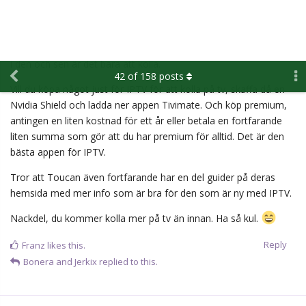
Joakim Nygård-Marcus Westfält-Michael Lindqvist
Marcus Nilsson-Patrik Lundh-Henrik Björklund
Oscar Lawner-Victor Ejdsell-Per Åslund
Carl Jakobsson-Linus Johansson-Lucas Forsell
Reply
nr10
likes this.
Glenn
G
Aug '22
janne
Vad är anledningen till att Viksten vilas?
Reply
thunderstorm
T
Aug '22