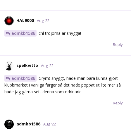
Linderoth gör en sån indianare att t.om Totto skulle vara stolt
och Leksand tar ledningen..
Reply
admkb1586
Aug '22
Edited
2-1 efter första.. Dåligt backspel vid första i BP där Ashton plus
en annan Leksing får stå helt fria framför Tomkins och en
indianare som ställer Camper får fritt läge vid 2-1.
Annars då..?
Tycker Åsa hjälper Edjsell väldigt mycket med att säkra hem då
Ejdsell går som #2 i forecheck
Tycker det defensiva spelet verkar ganska stabilt, det är ett lag
som försvarar och det ser inte yra höns som far runt
och man hittar lätta utspel för det mesta och spelar inte fast sig
på stillastående forward