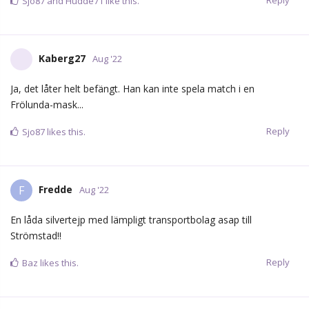
alla fall!
Reply
SvardR
Aug '22
Jimbo
Det går att köpa 1 månad för 199 kr. Ifall du trodde att 1 år
endast gick att köpa.
Reply
Jimbo
likes this.
janne
J
Aug '22
Jag har betydligt mindre problem med att se Tomkins spela i en
Frölunda-mask under delar av försäsongen än vad jag har med
att en spelare som Christoffer Törngren med obetvivlat HV-