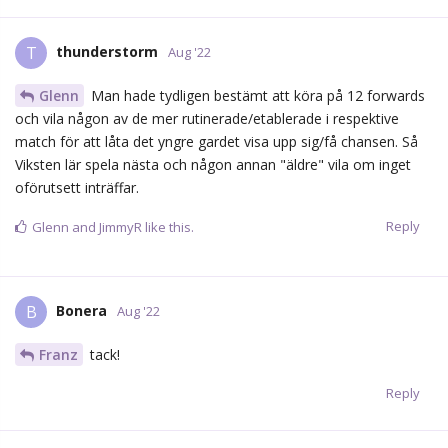
thunderstorm
Precis!
Om han står i sin Frölunda-mask imorgon så känns det legitimt
att maila Wallin och fråga om det är valfritt vilken SHL-tröja man
ska stå med i FBK-klacken framöver.
Reply
Dinamin
and
thunderstorm
like this.
thunderstorm
T
Aug '22
Sjo87
Haha, hade varit lite kul när det är sån där "alla ska
klä sig i grönt"-dag att då komma i grön Frölunda-tröja och
hänvisa till att ny tröja med rätt logga osv är på gång snart.
Reply
Sjo87
and
Hudde71
like this.
Kaberg27
Aug '22