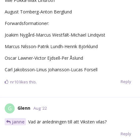
den) - men att ens sitta som backup (vilket väl är planen mot
FHC) med den jävla masken som Plan 1A är en annan femma.
Då undrar jag om det inte behöver kukas upp lite i ledarstaben.
Någon enda människa i klubben bör väl inse hur olämpligt och
provocerande det är.
Om han inte förstår det själv får man helt enkelt säga att mot
vår (numera) främsta rival varken spelar man eller sitter på
bänken i en motståndarhjälm. Punkt.
EDIT: Sen kan man ju tycka att han efter 1 år i Sverige borde
tagit till sig rivaliteten mellan klubbarna och säkerligen också
snappat upp att det finns viss tveksamhet bland supportrarna
huruvida han kommer att kunna fylla Furchs skridskor för att
inte aktivt sätta sig i en sits där han från dag ett ligger på minus
hos många. Märkligt.
Reply
Sjo87
,
Siegwulf
,
Blackadder
, and
HAL9000
like this.
Sjo87
S
Aug '22