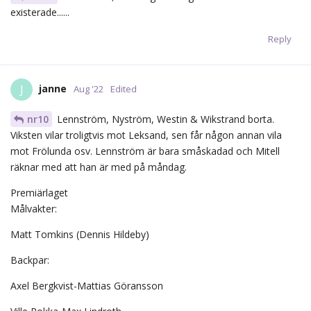
Reply
Sjo87
S
Aug '22
Som om det inte var nog med att Tomkins tränade i sin
Frölunda-mask, ska han enligt Frölunda-källa spela i den också
mot Leksand imorgon. Jag vill inte se någon jävla Frölunda-mask
på en Färjestad-målvakt!
Reply
Dinamin
,
thunderstorm
, and
Siegwulf
like this.
thunderstorm
and
nr10
replied to this.
thunderstorm
T
Aug '22
Edited
Sjo87
Träningarna skiter jag i (typ) så länge jag vet att ny
mask är på gång (även om jag har svårt att förstå varför det
inte går att slänga fram en vit och säga åt honom att träna med