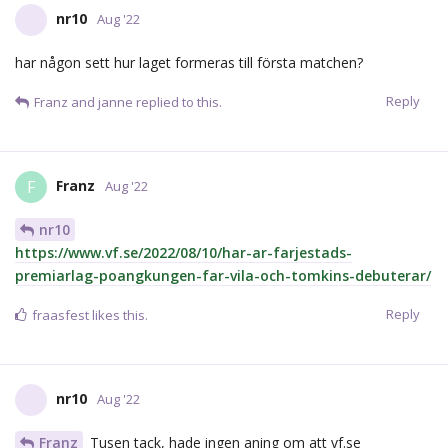
Glenn
Man hade tydligen bestämt att köra på 12 forwards
och vila någon av de mer rutinerade/etablerade i respektive
match för att låta det yngre gardet visa upp sig/få chansen. Så
Viksten lär spela nästa och någon annan "äldre" vila om inget
oförutsett inträffar.
Reply
Glenn
and
JimmyR
like this.
Bonera
B
Aug '22
Franz
tack!
Reply
Bonera
B
Aug '22
SvardR
tack!