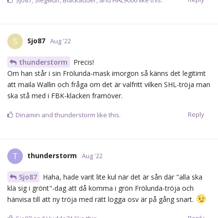
Sjo87
kan vi inte prova att zooma ut lite i Tomkins-Mask-
Gate..
han är från nordamerika, åker över till Europa och gör några år
inom Pro-hockey svängen. Det är klart att han inte vill spraya
över hjälmen han hade i frölunda. Det blir ju ett minne för
senare. Sen visst. Han kunde ha spelat i en vit mask. Men nu
kanske det inte fanns någon sådan att tillgå som passade hans
huvud?
Reply
Baz
likes this.
Jimbo
J
Aug '22
Franz
Ah, okej. Det är inte aktuellt att göra den typen av
större ändringar av TV-utbudet här bara för ett par
försäsongsmatcher. Jag får hålla mig till Flashscore & läsa
matchreferat i efterhand
spännande att det drar igång nu i