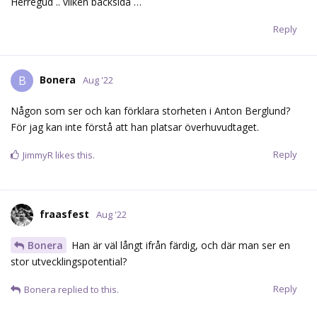
admkb1586
chl tröjorna är snygga!
Reply
spelkvitto
Aug '22
admkb1586
Grymt snyggt, hade man bara kunna gjort
klubbmärket i vanliga färger så det hade poppat ut lite mer så
hade jag gärna sett denna som odrinarie.
Reply
admkb1586
Aug '22
spelkvitto
Precis, vita nummer/namn och vanlig sköld så hade det varit
perfekt.