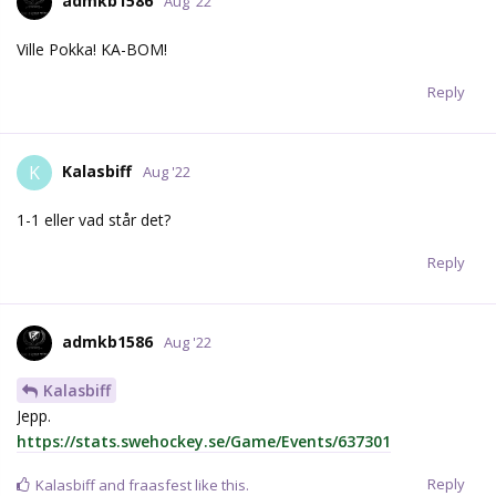
Reply
fraasfest
likes this.
Bonera
B
Aug '22
Lagen haft varsin 5 min period
Jämnt
Reply
fraasfest
likes this.
Bonera
B
Aug '22
Isen är förskräcklig i arenan , reklam överallt ser knappt en vit
isfläck. Fruktansvärt fult
Reply
71Berglund
replied to this.