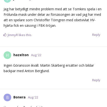
indianmask.
Finns ingen som säger att han måste slänga den men det borde
finnas en vit mask att köpa på närmsta idrottsbutik..
Det är sånt där som bara irriterar, ungefär som när någon jävla
flane kommer på att Jämtin skulle spela i vår tröja eller att den
förbannade jävla Judas skulle tillbaka efter HV och NHL sveken..
Reply
71Berglund
likes this.
admkb1586
Aug '22
Edited
Helvete vilka snygga tröjor som som kör med i matchen..
Hoppas dom kan komma i shoppen.
Reply
HAL9000
and
spelkvitto
replied to this.
HAL9000
Aug '22