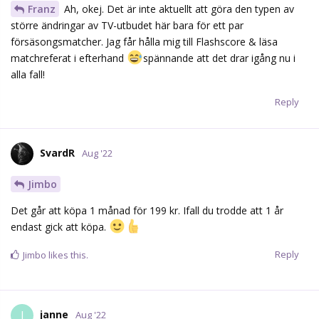
med lite täta rapporter härinne?
Reply
Dinamin
likes this.
Bonera
B
Aug '22
fraasfest
jao det förstår jag såklart men har inte kunnat
se utvecklingspotentialen , därför jag frågar om nån sett något
jag inte sett.
Han får gärna överbevisa mig såklart
Reply
fraasfest
likes this.
admkb1586
Aug '22
Tycker det är för jävligt att Tomkins står i sin fula jävla