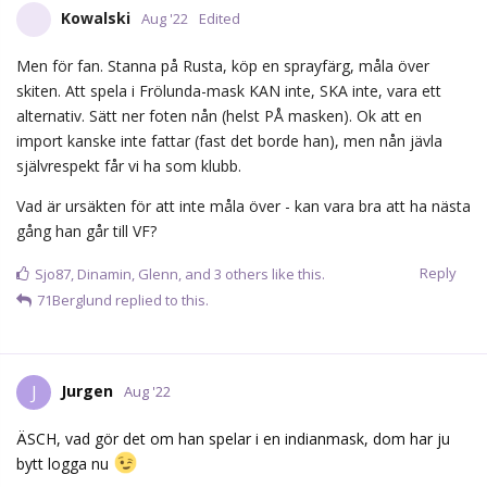
hjärta fick en säsong i FBK-tröjan.
Reply
JimmyR
likes this.
hazelton
H
Aug '22
Ingen Göransson ikväll. Martin Skärberg ersätter och bildar
backpar med Anton Berglund.
Reply
Bonera
B
Aug '22
Herregud .. vilken backsida …
Reply