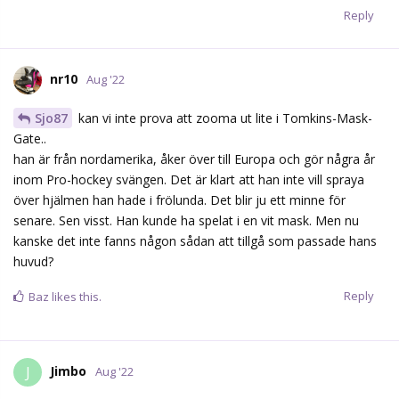
Bonera
B
Aug '22
Någon som ser och kan förklara storheten i Anton Berglund?
För jag kan inte förstå att han platsar överhuvudtaget.
Reply
JimmyR
likes this.
fraasfest
Aug '22
Bonera
Han är väl långt ifrån färdig, och där man ser en
stor utvecklingspotential?
Reply
Bonera
replied to this.
fraasfest
Aug '22
Någon vänlig själ som ska se matchen ikväll och kan komma