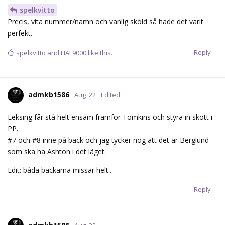
Backarna verkar stå upp mer också både mot offensiv blå för
att behålla anfallen men också
egen blå för att inte släppa in Leksand med kontroll på samma
sätt som motståndarna fick göra förra säsongen.
Reply
Kalasbiff
and
fraasfest
like this.
Bonera
B
Aug '22
Pokka med ytterligare en smällkaramell fast i ramen denna gång
, en ny nygga hehe
Reply
fraasfest
likes this.
Bonera
B
Aug '22
Tomkins räddar straff från camper