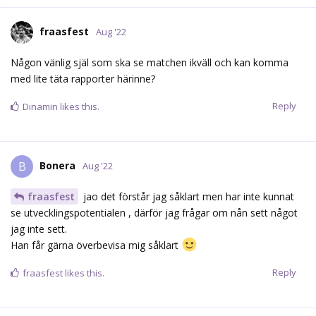
Reply
spelkvitto
and
HAL9000
like this.
admkb1586
Aug '22
Edited
Leksing får stå helt ensam framför Tomkins och styra in skott i
PP..
#7 och #8 inne på back och jag tycker nog att det är Berglund
som ska ha Ashton i det läget.
Edit: båda backarna missar helt..
Reply
admkb1586
Aug '22
Ville Pokka! KA-BOM!
Reply