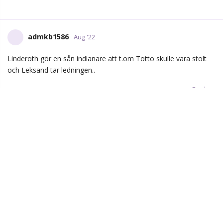
admkb1586
Aug '22
Ja både reklamen och själva isen verkar vara hemsk men 2-2 på
styrning av Ejdsell framför mål på flippass från Lindroth from
point.
Reply
Bonera
and
fraasfest
like this.
Bonera
B
Aug '22
Ejdsell gör 2-2 efter retur , assist av Max Lindroth
Reply
Dinamin
and
fraasfest
like this.
janne
J
Aug '22
Edited