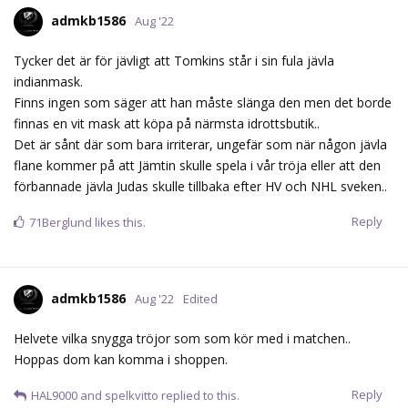
Kalasbiff
K
Aug '22
1-1 eller vad står det?
Reply
admkb1586
Aug '22
Kalasbiff
Jepp.
https://stats.swehockey.se/Game/Events/637301
Reply
Kalasbiff
and
fraasfest
like this.
admkb1586
Aug '22