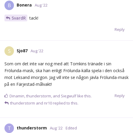
Ja, det låter helt befängt. Han kan inte spela match i en
Frölunda-mask...
Reply
Sjo87
likes this.
Fredde
F
Aug '22
En låda silvertejp med lämpligt transportbolag asap till
Strömstad!!
Reply
Baz
likes this.
Kowalski
Aug '22
Edited
Men för fan. Stanna på Rusta, köp en sprayfärg, måla över
skiten. Att spela i Frölunda-mask KAN inte, SKA inte, vara ett