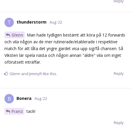
Reply
thunderstorm
T
Aug '22
Glenn
Man hade tydligen bestämt att köra på 12 forwards
och vila någon av de mer rutinerade/etablerade i respektive
match för att låta det yngre gardet visa upp sig/få chansen. Så
Viksten lär spela nästa och någon annan "äldre" vila om inget
oförutsett inträffar.
Reply
Glenn
and
JimmyR
like this.
Bonera
B
Aug '22
Franz
tack!
Reply