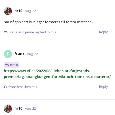
nr10
Aug '22
har någon sett hur laget formeras till första matchen?
Reply
Franz
and
janne
replied to this.
Franz
F
Aug '22
nr10
https://www.vf.se/2022/08/10/har-ar-farjestads-
premiarlag-poangkungen-far-vila-och-tomkins-debuterar/
Reply
fraasfest
likes this.
nr10
Aug '22