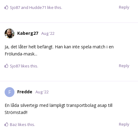
Reply
Sjo87
and
Hudde71
like this.
Kaberg27
Aug '22
Ja, det låter helt befängt. Han kan inte spela match i en
Frölunda-mask...
Reply
Sjo87
likes this.
Fredde
F
Aug '22
En låda silvertejp med lämpligt transportbolag asap till
Strömstad!!
Reply
Baz
likes this.