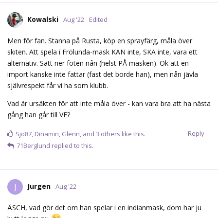
Kowalski
Aug '22
Edited
Men för fan. Stanna på Rusta, köp en sprayfärg, måla över
skiten. Att spela i Frölunda-mask KAN inte, SKA inte, vara ett
alternativ. Sätt ner foten nån (helst PÅ masken). Ok att en
import kanske inte fattar (fast det borde han), men nån jävla
självrespekt får vi ha som klubb.
Vad är ursäkten för att inte måla över - kan vara bra att ha nästa
gång han går till VF?
Reply
Sjo87
,
Dinamin
,
Glenn
, and
3
others
like this.
71Berglund
replied to this.
Jurgen
J
Aug '22
ÄSCH, vad gör det om han spelar i en indianmask, dom har ju