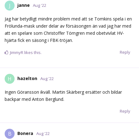
janne
J
Aug '22
Jag har betydligt mindre problem med att se Tomkins spela i en
Frölunda-mask under delar av försäsongen än vad jag har med
att en spelare som Christoffer Törngren med obetvivlat HV-
hjärta fick en säsong i FBK-tröjan.
Reply
JimmyR
likes this.
hazelton
H
Aug '22
Ingen Göransson ikväll. Martin Skärberg ersätter och bildar
backpar med Anton Berglund.
Reply
Bonera
B
Aug '22