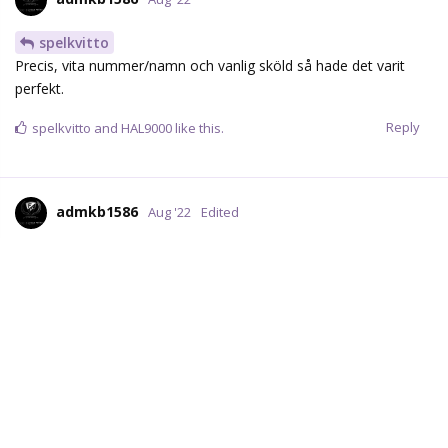
spelkvitto
Precis, vita nummer/namn och vanlig sköld så hade det varit
perfekt.
Reply
spelkvitto
and
HAL9000
like this.
admkb1586
Aug '22
Edited
Leksing får stå helt ensam framför Tomkins och styra in skott i
PP..
#7 och #8 inne på back och jag tycker nog att det är Berglund
som ska ha Ashton i det läget.
Edit: båda backarna missar helt..
Reply