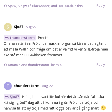
Reply
Sjo87
,
Siegwulf
,
Blackadder
, and
HAL9000
like this.
Sjo87
S
Aug '22
thunderstorm
Precis!
Om han står i sin Frölunda-mask imorgon så känns det legitimt
att maila Wallin och fråga om det är valfritt vilken SHL-tröja man
ska stå med i FBK-klacken framöver.
Reply
Dinamin
and
thunderstorm
like this.
thunderstorm
T
Aug '22
Sjo87
Haha, hade varit lite kul när det är sån där "alla ska
klä sig i grönt"-dag att då komma i grön Frölunda-tröja och
hänvisa till att ny tröja med rätt logga osv är på gång snart.