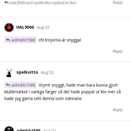
Reply
HAL9000
and
spelkvitto
replied to this.
HAL9000
Aug '22
admkb1586
chl tröjorna är snygga!
Reply
spelkvitto
Aug '22
admkb1586
Grymt snyggt, hade man bara kunna gjort
klubbmärket i vanliga färger så det hade poppat ut lite mer så
hade jag gärna sett denna som odrinarie.
Reply
admkb1586
Aug '22