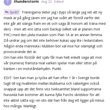
thunderstorm
T
Aug '22
Edited
Sjo87
Träningarna skiter jag i (typ) så länge jag vet att ny
mask är på gång (även om jag har svårt att förstå varför det
inte går att slänga fram en vit och säga åt honom att träna med
den) - men att ens sitta som backup (vilket väl är planen mot
FHC) med den jävla masken som Plan 1A är en annan femma.
Då undrar jag om det inte behöver kukas upp lite i ledarstaben.
Någon enda människa i klubben bör väl inse hur olämpligt och
provocerande det är.
Om han inte förstår det själv får man helt enkelt säga att mot
vår (numera) främsta rival varken spelar man eller sitter på
bänken i en motståndarhjälm. Punkt.
EDIT: Sen kan man ju tycka att han efter 1 år i Sverige borde
tagit till sig rivaliteten mellan klubbarna och säkerligen också
snappat upp att det finns viss tveksamhet bland supportrarna
huruvida han kommer att kunna fylla Furchs skridskor för att
inte aktivt sätta sig i en sits där han från dag ett ligger på minus
hos många. Märkligt.