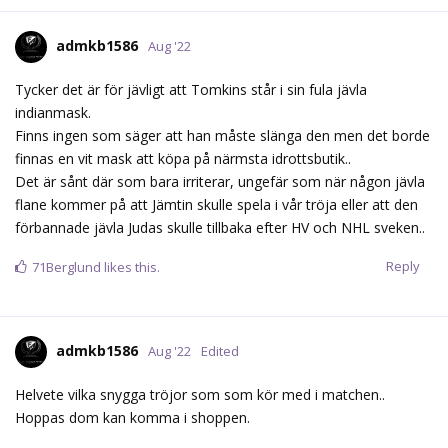
admkb1586
Aug '22
Tycker det är för jävligt att Tomkins står i sin fula jävla
indianmask.
Finns ingen som säger att han måste slänga den men det borde
finnas en vit mask att köpa på närmsta idrottsbutik..
Det är sånt där som bara irriterar, ungefär som när någon jävla
flane kommer på att Jämtin skulle spela i vår tröja eller att den
förbannade jävla Judas skulle tillbaka efter HV och NHL sveken..
Reply
71Berglund
likes this.
admkb1586
Aug '22
Edited
Helvete vilka snygga tröjor som som kör med i matchen..
Hoppas dom kan komma i shoppen.