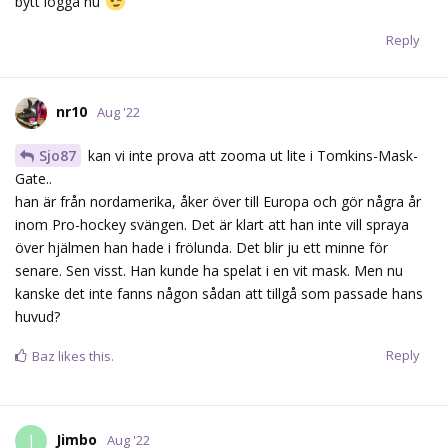
bytt logga nu
Reply
nr10
Aug '22
Sjo87
kan vi inte prova att zooma ut lite i Tomkins-Mask-
Gate..
han är från nordamerika, åker över till Europa och gör några år
inom Pro-hockey svängen. Det är klart att han inte vill spraya
över hjälmen han hade i frölunda. Det blir ju ett minne för
senare. Sen visst. Han kunde ha spelat i en vit mask. Men nu
kanske det inte fanns någon sådan att tillgå som passade hans
huvud?
Reply
Baz
likes this.
Jimbo
J
Aug '22