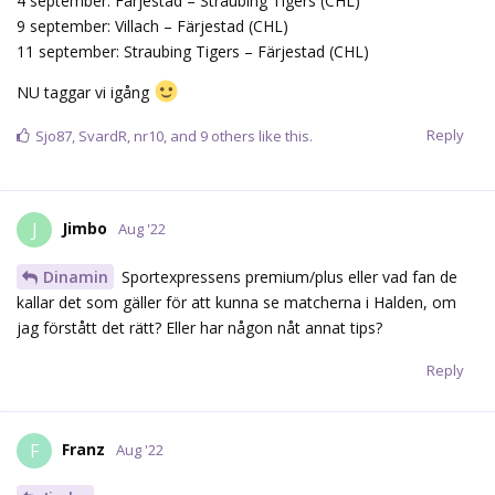
4 september: Färjestad – Straubing Tigers (CHL)
9 september: Villach – Färjestad (CHL)
11 september: Straubing Tigers – Färjestad (CHL)
NU taggar vi igång
Reply
Sjo87
,
SvardR
,
nr10
, and
9
others
like this.
Jimbo
J
Aug '22
Dinamin
Sportexpressens premium/plus eller vad fan de
kallar det som gäller för att kunna se matcherna i Halden, om
jag förstått det rätt? Eller har någon nåt annat tips?
Reply
Franz
F
Aug '22