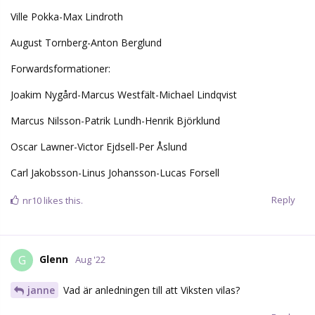
Ville Pokka-Max Lindroth
August Tornberg-Anton Berglund
Forwardsformationer:
Joakim Nygård-Marcus Westfält-Michael Lindqvist
Marcus Nilsson-Patrik Lundh-Henrik Björklund
Oscar Lawner-Victor Ejdsell-Per Åslund
Carl Jakobsson-Linus Johansson-Lucas Forsell
Reply
nr10
likes this.
Glenn
G
Aug '22
janne
Vad är anledningen till att Viksten vilas?