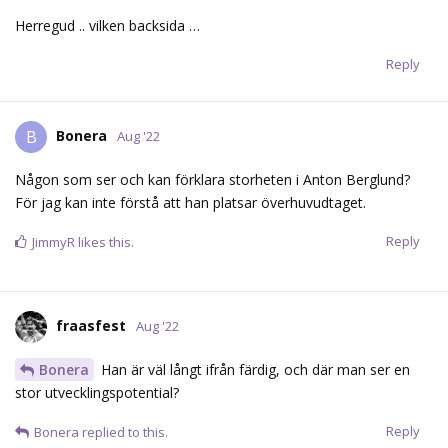
Herregud .. vilken backsida …
Reply
Bonera
B
Aug '22
Någon som ser och kan förklara storheten i Anton Berglund?
För jag kan inte förstå att han platsar överhuvudtaget.
Reply
JimmyR
likes this.
fraasfest
Aug '22
Bonera
Han är väl långt ifrån färdig, och där man ser en
stor utvecklingspotential?
Reply
Bonera
replied to this.