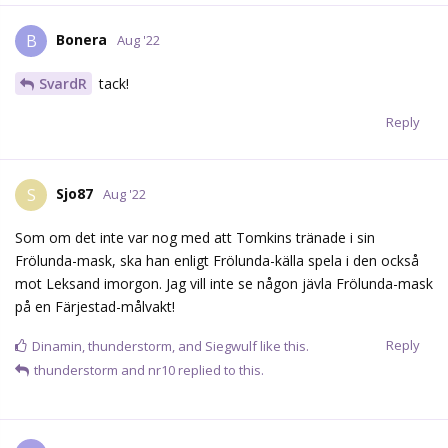
Bonera
B
Aug '22
SvardR
tack!
Reply
Sjo87
S
Aug '22
Som om det inte var nog med att Tomkins tränade i sin
Frölunda-mask, ska han enligt Frölunda-källa spela i den också
mot Leksand imorgon. Jag vill inte se någon jävla Frölunda-mask
på en Färjestad-målvakt!
Reply
Dinamin
,
thunderstorm
, and
Siegwulf
like this.
thunderstorm
and
nr10
replied to this.