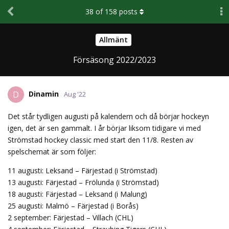
38
of
158
posts
Allmänt
Försäsong 2022/2023
Dinamin
D
Aug '22
Det står tydligen augusti på kalendern och då börjar hockeyn
igen, det är sen gammalt. I år börjar liksom tidigare vi med
Strömstad hockey classic med start den 11/8. Resten av
spelschemat är som följer:
11 augusti: Leksand – Färjestad (i Strömstad)
13 augusti: Färjestad – Frölunda (i Strömstad)
18 augusti: Färjestad – Leksand (i Malung)
25 augusti: Malmö – Färjestad (i Borås)
2 september: Färjestad – Villach (CHL)