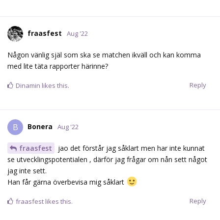
fraasfest
Aug '22
Någon vänlig själ som ska se matchen ikväll och kan komma
med lite täta rapporter härinne?
Reply
Dinamin
likes this.
Bonera
B
Aug '22
fraasfest
jao det förstår jag såklart men har inte kunnat
se utvecklingspotentialen , därför jag frågar om nån sett något
jag inte sett.
Han får gärna överbevisa mig såklart
Reply
fraasfest
likes this.