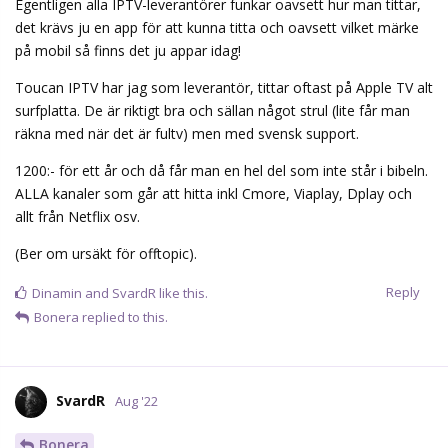
Egentligen alla IPTV-leverantörer funkar oavsett hur man tittar,
det krävs ju en app för att kunna titta och oavsett vilket märke
på mobil så finns det ju appar idag!
Toucan IPTV har jag som leverantör, tittar oftast på Apple TV alt
surfplatta. De är riktigt bra och sällan något strul (lite får man
räkna med när det är fultv) men med svensk support.
1200:- för ett år och då får man en hel del som inte står i bibeln.
ALLA kanaler som går att hitta inkl Cmore, Viaplay, Dplay och
allt från Netflix osv.
(Ber om ursäkt för offtopic).
Reply
Dinamin
and
SvardR
like this.
Bonera
replied to this.
SvardR
Aug '22
Bonera