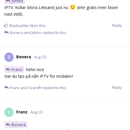
Jimbo
IPTV. Kollar Mora-Leksand just nu
(inte gratis men fasen
näst intill).
Reply
Blackadder
likes this.
Bonera
and
Jimbo
replied to this.
Bonera
B
Aug '22
Franz
hehe nice
Har du tips på nån IPTV för mobilen?
Reply
Franz
and
SvardR
replied to this.
Franz
F
Aug '22
Bonera