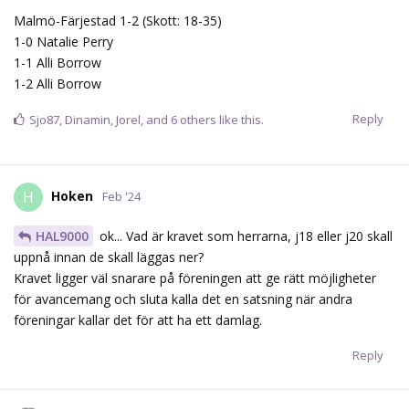
Malmö-Färjestad 1-2 (Skott: 18-35)
1-0 Natalie Perry
1-1 Alli Borrow
1-2 Alli Borrow
Reply
Sjo87
,
Dinamin
,
Jorel
, and
6
others
like this.
Hoken
H
Feb '24
HAL9000
ok... Vad är kravet som herrarna, j18 eller j20 skall
uppnå innan de skall läggas ner?
Kravet ligger väl snarare på föreningen att ge rätt möjligheter
för avancemang och sluta kalla det en satsning när andra
föreningar kallar det för att ha ett damlag.
Reply