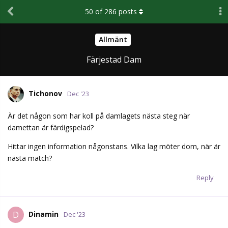
50
of
286
posts
Allmänt
Färjestad Dam
Tichonov
Dec '23
Är det någon som har koll på damlagets nästa steg när
damettan är färdigspelad?
Hittar ingen information någonstans. Vilka lag möter dom, när är
nästa match?
Reply
Dinamin
D
Dec '23