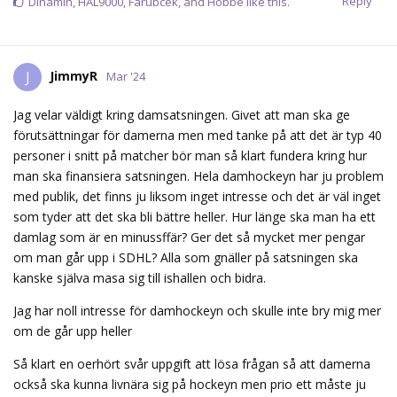
Reply
Dinamin
,
HAL9000
,
Farubcek
, and
Hobbe
like this.
JimmyR
J
Mar '24
Jag velar väldigt kring damsatsningen. Givet att man ska ge
förutsättningar för damerna men med tanke på att det är typ 40
personer i snitt på matcher bör man så klart fundera kring hur
man ska finansiera satsningen. Hela damhockeyn har ju problem
med publik, det finns ju liksom inget intresse och det är väl inget
som tyder att det ska bli bättre heller. Hur länge ska man ha ett
damlag som är en minussffär? Ger det så mycket mer pengar
om man går upp i SDHL? Alla som gnäller på satsningen ska
kanske själva masa sig till ishallen och bidra.
Jag har noll intresse för damhockeyn och skulle inte bry mig mer
om de går upp heller
Så klart en oerhört svår uppgift att lösa frågan så att damerna
också ska kunna livnära sig på hockeyn men prio ett måste ju