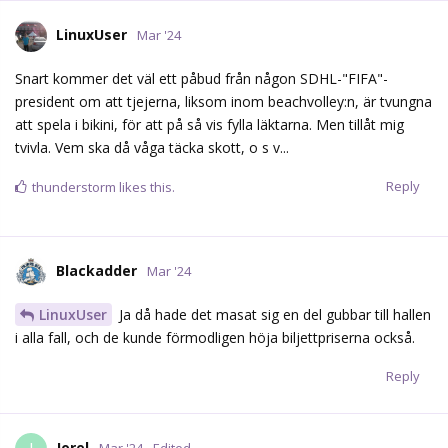
LinuxUser
Mar '24
Snart kommer det väl ett påbud från någon SDHL-"FIFA"-
president om att tjejerna, liksom inom beachvolley:n, är tvungna
att spela i bikini, för att på så vis fylla läktarna. Men tillåt mig
tvivla. Vem ska då våga täcka skott, o s v...
Reply
thunderstorm
likes this.
Blackadder
Mar '24
LinuxUser
Ja då hade det masat sig en del gubbar till hallen
i alla fall, och de kunde förmodligen höja biljettpriserna också.
Reply
Jorel
Mar '24
Edited