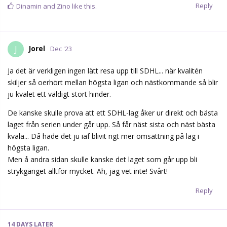
Reply
Dinamin
and
Zino
like this.
Jorel
J
Dec '23
Ja det är verkligen ingen lätt resa upp till SDHL... när kvalitén
skiljer så oerhört mellan högsta ligan och nästkommande så blir
ju kvalet ett väldigt stort hinder.
De kanske skulle prova att ett SDHL-lag åker ur direkt och bästa
laget från serien under går upp. Så får näst sista och näst bästa
kvala... Då hade det ju iaf blivit ngt mer omsättning på lag i
högsta ligan.
Men å andra sidan skulle kanske det laget som går upp bli
strykgänget alltför mycket. Ah, jag vet inte! Svårt!
Reply
14 DAYS
LATER