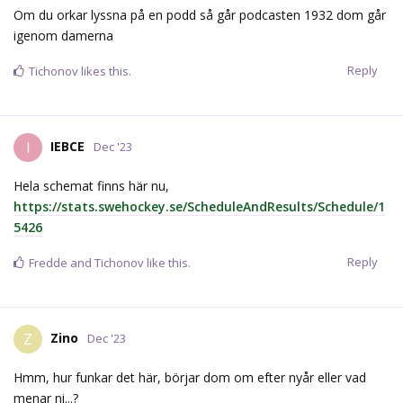
Om du orkar lyssna på en podd så går podcasten 1932 dom går
igenom damerna
Reply
Tichonov
likes this.
IEBCE
I
Dec '23
Hela schemat finns här nu,
https://stats.swehockey.se/ScheduleAndResults/Schedule/1
5426
Reply
Fredde
and
Tichonov
like this.
Zino
Z
Dec '23
Hmm, hur funkar det här, börjar dom om efter nyår eller vad
menar ni...?