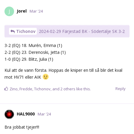
Jorel
J
Mar '24
Tichonov
2024-02-29 Färjestad BK - Södertälje SK 3-2
3-2 (EQ) 18. Murén, Emma (1)
2-2 (EQ) 23. Derenoski, Jetta (1)
1-0 (EQ) 29. Blitz, Julia (1)
Kul att de vann första. Hoppas de kniper en till så blir det kval
mot HV71 eller AIK
Reply
Zino
,
Fredde
,
Tichonov
, and
2
others
like this.
HAL9000
Mar '24
Bra jobbat tjejer!!!