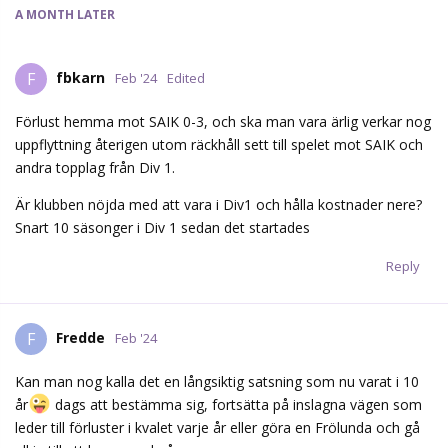
A MONTH
LATER
fbkarn
F
Feb '24
Edited
Förlust hemma mot SAIK 0-3, och ska man vara ärlig verkar nog
uppflyttning återigen utom räckhåll sett till spelet mot SAIK och
andra topplag från Div 1.
Är klubben nöjda med att vara i Div1 och hålla kostnader nere?
Snart 10 säsonger i Div 1 sedan det startades
Reply
Fredde
F
Feb '24
Kan man nog kalla det en långsiktig satsning som nu varat i 10
år
dags att bestämma sig, fortsätta på inslagna vägen som
leder till förluster i kvalet varje år eller göra en Frölunda och gå