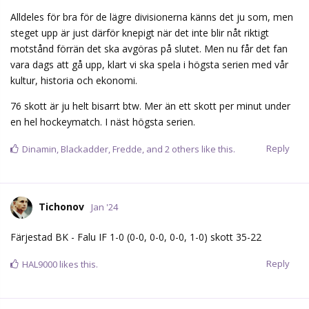
Alldeles för bra för de lägre divisionerna känns det ju som, men
steget upp är just därför knepigt när det inte blir nåt riktigt
motstånd förrän det ska avgöras på slutet. Men nu får det fan
vara dags att gå upp, klart vi ska spela i högsta serien med vår
kultur, historia och ekonomi.
76 skott är ju helt bisarrt btw. Mer än ett skott per minut under
en hel hockeymatch. I näst högsta serien.
Reply
Dinamin
,
Blackadder
,
Fredde
, and
2
others
like this.
Tichonov
Jan '24
Färjestad BK - Falu IF 1-0 (0-0, 0-0, 0-0, 1-0) skott 35-22
Reply
HAL9000
likes this.