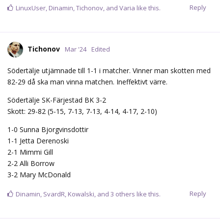
Reply
LinuxUser
,
Dinamin
,
Tichonov
, and
Varia
like this.
Tichonov
Mar '24
Edited
Södertälje utjämnade till 1-1 i matcher. Vinner man skotten med
82-29 då ska man vinna matchen. Ineffektivt värre.
Södertälje SK-Färjestad BK 3-2
Skott: 29-82 (5-15, 7-13, 7-13, 4-14, 4-17, 2-10)
1-0 Sunna Bjorgvinsdottir
1-1 Jetta Derenoski
2-1 Mimmi Gill
2-2 Alli Borrow
3-2 Mary McDonald
Reply
Dinamin
,
SvardR
,
Kowalski
, and
3
others
like this.