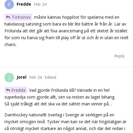
Fredde
F
Feb '24
Tichonov
måste kännas hopplöst för spelarna med en
halvdassig satsning som bara ev blir lite bättre år från år. Lär av
Frölunda att det går att fixa avancemang på ett sketet år istället
för som nu harva sig fram till play off år ut och år in utan en reell
chans.
Reply
Jorel
J
Feb '24
Edited
Fredde
Vad gjorde Frölunda då? Värvade in en hel
superkedja som gjorde allt, sen va resten av laget bihang.
Så sjukt tråkigt att det ska va det sättet man vinner på…
Damhockey nationellt överlag i Sverige är verkligen på en
mycket omogen nivå. Tycker man kan se det när högstaligan är
så otroligt mycket starkare än något annat, och där det redan i