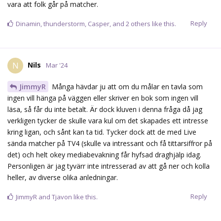
vara att folk går på matcher.
Reply
Dinamin
,
thunderstorm
,
Casper
, and
2
others
like this.
Nils
N
Mar '24
JimmyR
Många hävdar ju att om du målar en tavla som
ingen vill hänga på väggen eller skriver en bok som ingen vill
läsa, så får du inte betalt. Är dock kluven i denna fråga då jag
verkligen tycker de skulle vara kul om det skapades ett intresse
kring ligan, och sånt kan ta tid. Tycker dock att de med Live
sända matcher på TV4 (skulle va intressant och få tittarsiffror på
det) och helt okey mediabevakning får hyfsad draghjälp idag.
Personligen är jag tyvärr inte intresserad av att gå ner och kolla
heller, av diverse olika anledningar.
Reply
JimmyR
and
Tjavon
like this.