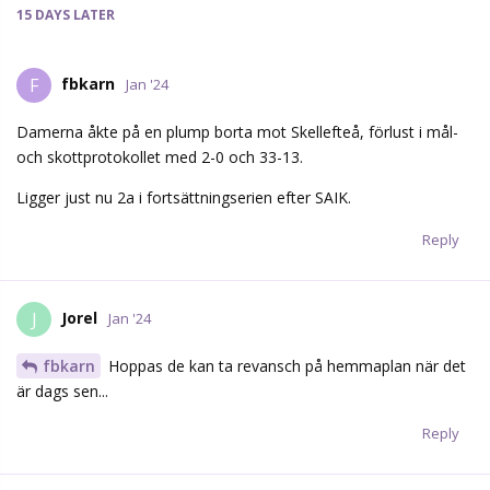
15 DAYS
LATER
fbkarn
F
Jan '24
Damerna åkte på en plump borta mot Skellefteå, förlust i mål-
och skottprotokollet med 2-0 och 33-13.
Ligger just nu 2a i fortsättningserien efter SAIK.
Reply
Jorel
J
Jan '24
fbkarn
Hoppas de kan ta revansch på hemmaplan när det
är dags sen...
Reply