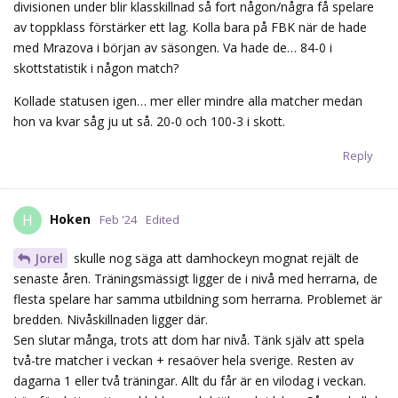
divisionen under blir klasskillnad så fort någon/några få spelare
av toppklass förstärker ett lag. Kolla bara på FBK när de hade
med Mrazova i början av säsongen. Va hade de… 84-0 i
skottstatistik i någon match?
Kollade statusen igen… mer eller mindre alla matcher medan
hon va kvar såg ju ut så. 20-0 och 100-3 i skott.
Reply
Hoken
H
Feb '24
Edited
Jorel
skulle nog säga att damhockeyn mognat rejält de
senaste åren. Träningsmässigt ligger de i nivå med herrarna, de
flesta spelare har samma utbildning som herrarna. Problemet är
bredden. Nivåskillnaden ligger där.
Sen slutar många, trots att dom har nivå. Tänk själv att spela
två-tre matcher i veckan + resaöver hela sverige. Resten av
dagarna 1 eller två träningar. Allt du får är en vilodag i veckan.