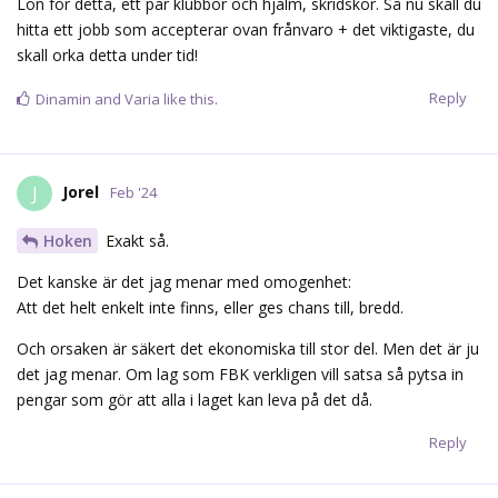
Lön för detta, ett par klubbor och hjälm, skridskor. Så nu skall du
hitta ett jobb som accepterar ovan frånvaro + det viktigaste, du
skall orka detta under tid!
Reply
Dinamin
and
Varia
like this.
Jorel
J
Feb '24
Hoken
Exakt så.
Det kanske är det jag menar med omogenhet:
Att det helt enkelt inte finns, eller ges chans till, bredd.
Och orsaken är säkert det ekonomiska till stor del. Men det är ju
det jag menar. Om lag som FBK verkligen vill satsa så pytsa in
pengar som gör att alla i laget kan leva på det då.
Reply