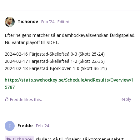
Tichonov
Feb '24
Edited
Efter helgens matcher så är damhockeyallsvenskan färdigspelad.
Nu väntar playoff till SDHL.
2024-02-16 Färjestad-Skellefteå 0-3 (Skott 25-24)
2024-02-17 Färjestad-Skellefteå 1-2 (Skott 22-35)
2024-02-18 Färjestad-Björklöven 1-0 (Skott 36-21)
https://stats.swehockey.se/ScheduleAndResults/Overview/1
5787
Reply
Fredde
likes this.
Fredde
F
Feb '24
Tichonov
skulle vi gå till ”finalen” så kommer vi säkert