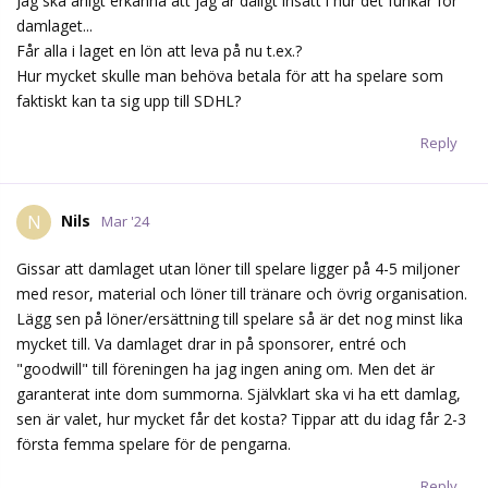
Jag ska ärligt erkänna att jag är dåligt insatt i hur det funkar för
damlaget...
Får alla i laget en lön att leva på nu t.ex.?
Hur mycket skulle man behöva betala för att ha spelare som
faktiskt kan ta sig upp till SDHL?
Reply
Nils
N
Mar '24
Gissar att damlaget utan löner till spelare ligger på 4-5 miljoner
med resor, material och löner till tränare och övrig organisation.
Lägg sen på löner/ersättning till spelare så är det nog minst lika
mycket till. Va damlaget drar in på sponsorer, entré och
"goodwill" till föreningen ha jag ingen aning om. Men det är
garanterat inte dom summorna. Självklart ska vi ha ett damlag,
sen är valet, hur mycket får det kosta? Tippar att du idag får 2-3
första femma spelare för de pengarna.
Reply