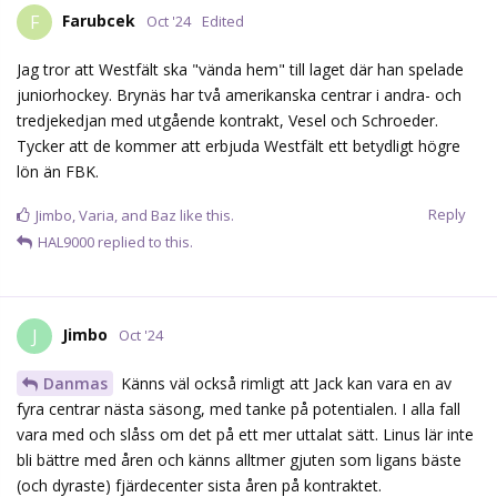
Farubcek
F
Oct '24
Edited
Jag tror att Westfält ska "vända hem" till laget där han spelade
juniorhockey. Brynäs har två amerikanska centrar i andra- och
tredjekedjan med utgående kontrakt, Vesel och Schroeder.
Tycker att de kommer att erbjuda Westfält ett betydligt högre
lön än FBK.
Reply
Jimbo
,
Varia
, and
Baz
like this.
HAL9000
replied to this.
Jimbo
J
Oct '24
Danmas
Känns väl också rimligt att Jack kan vara en av
fyra centrar nästa säsong, med tanke på potentialen. I alla fall
vara med och slåss om det på ett mer uttalat sätt. Linus lär inte
bli bättre med åren och känns alltmer gjuten som ligans bäste
(och dyraste) fjärdecenter sista åren på kontraktet.