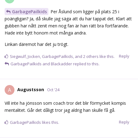
GarbagePailkids
Per Åslund som ligger på plats 25 i
poängligan? Ja, då skulle jag säga att du har tappat det. Klart att
gubben har nått zenit men nog fan är han rätt bra fortfarande.
Hade inte bytt honom mot många andra.
Linkan däremot har det ju trögt.
Reply
Siegwulf
,
Jocken
,
GarbagePailkids
, and
2
others
like this.
GarbagePailkids
and
Blackadder
replied to this.
Augustsson
A
Oct '24
Vill inte ha jönsson som coach tror det blir förmycket kompis
mentalitet. Går det dåligt tror jag aldrig han skulle få gå.
Reply
GarbagePailkids
likes this.