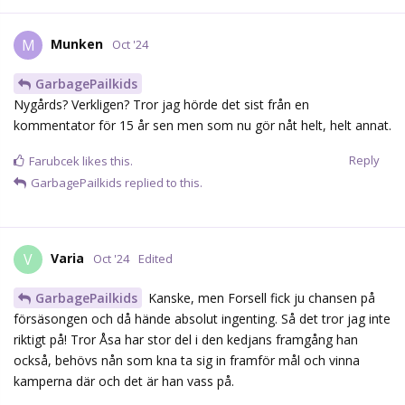
Munken
M
Oct '24
GarbagePailkids
Nygårds? Verkligen? Tror jag hörde det sist från en
kommentator för 15 år sen men som nu gör nåt helt, helt annat.
Reply
Farubcek
likes this.
GarbagePailkids
replied to this.
Varia
V
Oct '24
Edited
GarbagePailkids
Kanske, men Forsell fick ju chansen på
försäsongen och då hände absolut ingenting. Så det tror jag inte
riktigt på! Tror Åsa har stor del i den kedjans framgång han
också, behövs nån som kna ta sig in framför mål och vinna
kamperna där och det är han vass på.