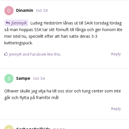
Dinamin
D
Oct '24
JimmyR
Ludvig Hedström lånas ut till SAIK torsdag lördag
så man hoppas SSK tar sitt förnuft till fånga och ger honom lite
mer istid nu, speciellt efter att han satte deras 3-3
kvitteringspuck.
Reply
JimmyR
and
Farubcek
like this.
Sampe
S
Oct '24
Olhaver skulle jag vilja ha till oss stor och tung center som inte
går och flytta på framför mål
Reply