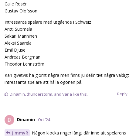
Calle Rosén
Gustav Olofsson
Intressanta spelare med utgående i Schweiz
Antti Suomela
Sakari Manninen
Aleksi Saarela
Emil Djuse
Andreas Borgman
Theodor Lennström
Kan givetvis ha glömt några men finns ju definitivt några väldigt
intressanta spelare att hålla ögonen på.
Reply
Dinamin
,
thunderstorm
, and
Varia
like this.
Dinamin
D
Oct '24
JimmyR
Någon klocka ringer långt där inne att spelarens