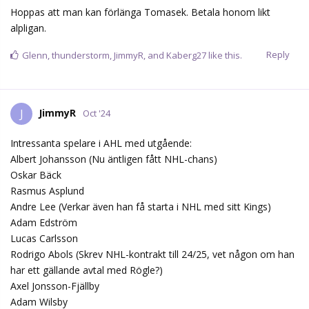
Hoppas att man kan förlänga Tomasek. Betala honom likt
alpligan.
Reply
Glenn
,
thunderstorm
,
JimmyR
, and
Kaberg27
like this.
JimmyR
J
Oct '24
Intressanta spelare i AHL med utgående:
Albert Johansson (Nu äntligen fått NHL-chans)
Oskar Bäck
Rasmus Asplund
Andre Lee (Verkar även han få starta i NHL med sitt Kings)
Adam Edström
Lucas Carlsson
Rodrigo Abols (Skrev NHL-kontrakt till 24/25, vet någon om han
har ett gällande avtal med Rögle?)
Axel Jonsson-Fjällby
Adam Wilsby