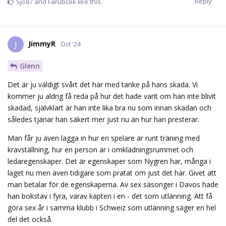
Reply
Sjo87
and
Farubcek
like this.
JimmyR
J
Oct '24
Glenn
Det är ju väldigt svårt det här med tanke på hans skada. Vi
kommer ju aldrig få reda på hur det hade varit om han inte blivit
skadad, självklart är han inte lika bra nu som innan skadan och
således tjänar han säkert mer just nu än hur han presterar.
Man får ju även lägga in hur en spelare är runt träning med
kravställning, hur en person är i omklädningsrummet och
ledaregenskaper. Det är egenskaper som Nygren har, många i
laget nu men även tidigare som pratat om just det här. Givet att
man betalar för de egenskaperna. Av sex säsonger i Davos hade
han bokstav i fyra, varav kapten i en - det som utlänning. Att få
göra sex år i samma klubb i Schweiz som utlänning säger en hel
del det också.