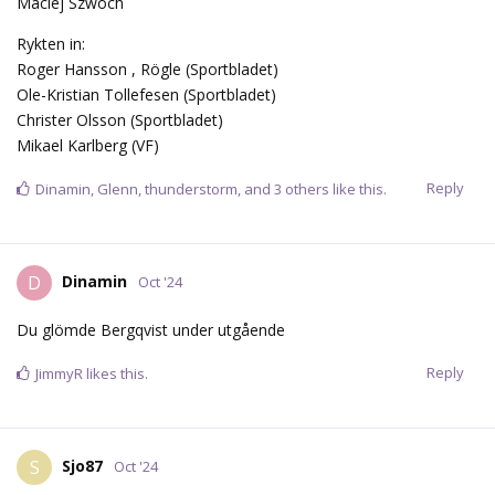
Maciej Szwoch
Rykten in:
Roger Hansson , Rögle (Sportbladet)
Ole-Kristian Tollefesen (Sportbladet)
Christer Olsson (Sportbladet)
Mikael Karlberg (VF)
Reply
Dinamin
,
Glenn
,
thunderstorm
, and
3
others
like this.
Dinamin
D
Oct '24
Du glömde Bergqvist under utgående
Reply
JimmyR
likes this.
Sjo87
S
Oct '24