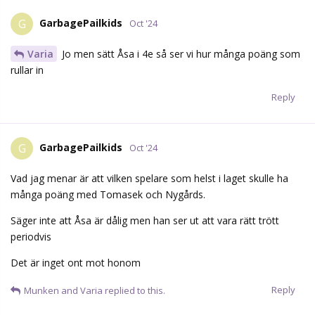
GarbagePailkids
G
Oct '24
Varia
Jo men sätt Åsa i 4e så ser vi hur många poäng som
rullar in
Reply
GarbagePailkids
G
Oct '24
Vad jag menar är att vilken spelare som helst i laget skulle ha
många poäng med Tomasek och Nygårds.
Säger inte att Åsa är dålig men han ser ut att vara rätt trött
periodvis
Det är inget ont mot honom
Reply
Munken
and
Varia
replied to this.