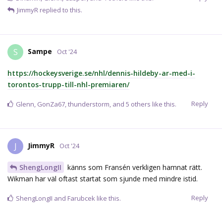
JimmyR
replied to this.
Sampe
S
Oct '24
https://hockeysverige.se/nhl/dennis-hildeby-ar-med-i-
torontos-trupp-till-nhl-premiaren/
Reply
Glenn
,
GonZa67
,
thunderstorm
, and
5
others
like this.
JimmyR
J
Oct '24
ShengLongII
känns som Fransén verkligen hamnat rätt.
Wikman har väl oftast startat som sjunde med mindre istid.
Reply
ShengLongII
and
Farubcek
like this.