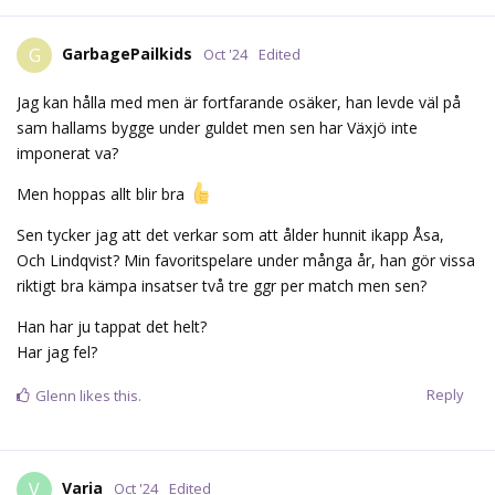
GarbagePailkids
G
Oct '24
Edited
Jag kan hålla med men är fortfarande osäker, han levde väl på
sam hallams bygge under guldet men sen har Växjö inte
imponerat va?
Men hoppas allt blir bra
Sen tycker jag att det verkar som att ålder hunnit ikapp Åsa,
Och Lindqvist? Min favoritspelare under många år, han gör vissa
riktigt bra kämpa insatser två tre ggr per match men sen?
Han har ju tappat det helt?
Har jag fel?
Reply
Glenn
likes this.
Varia
V
Oct '24
Edited