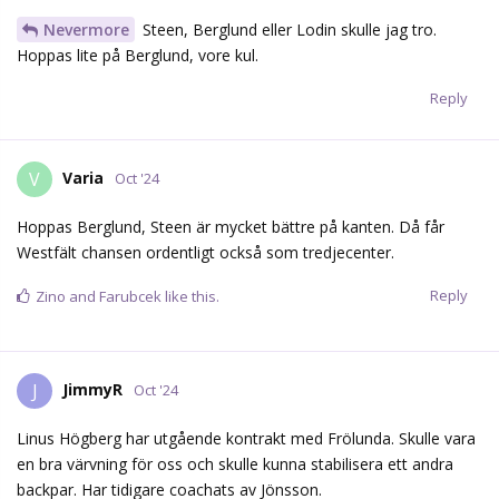
Nevermore
Steen, Berglund eller Lodin skulle jag tro.
Hoppas lite på Berglund, vore kul.
Reply
Varia
V
Oct '24
Hoppas Berglund, Steen är mycket bättre på kanten. Då får
Westfält chansen ordentligt också som tredjecenter.
Reply
Zino
and
Farubcek
like this.
JimmyR
J
Oct '24
Linus Högberg har utgående kontrakt med Frölunda. Skulle vara
en bra värvning för oss och skulle kunna stabilisera ett andra
backpar. Har tidigare coachats av Jönsson.