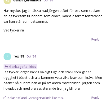
GarbagePailkids
G
Oct '24
Hur mycket jag än älskar vad Jörgen utfört för oss som spelare
är jag tveksam till honom som coach, känns osäkert fortfarande
var han står som detsamma.
Vad tycker ni?
Reply
fox_88
F
Oct '24
GarbagePailkids
Jag tycker Jörgen känns väldigt lugn och stabil som ger en
trygghet i båset och alla kommer veta vilka krav som krävs. Men
osäker på hur bra han är på att ändra matchbilden. Jörgen som
huvudcoach med bra assisterande tror jag blir bra.
Reply
Kalasbiff
and
GarbagePailkids
like this.