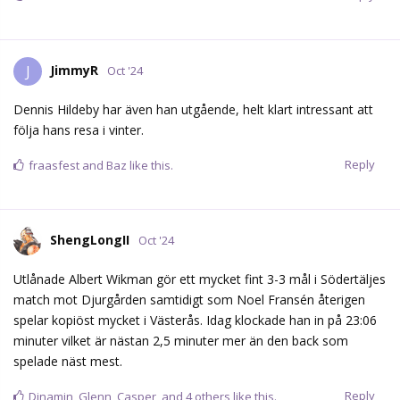
JimmyR
J
Oct '24
Dennis Hildeby har även han utgående, helt klart intressant att
följa hans resa i vinter.
Reply
fraasfest
and
Baz
like this.
ShengLongII
Oct '24
Utlånade Albert Wikman gör ett mycket fint 3-3 mål i Södertäljes
match mot Djurgården samtidigt som Noel Fransén återigen
spelar kopiöst mycket i Västerås. Idag klockade han in på 23:06
minuter vilket är nästan 2,5 minuter mer än den back som
spelade näst mest.
Reply
Dinamin
,
Glenn
,
Casper
, and
4
others
like this.