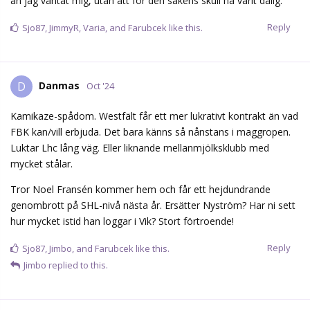
än jag väntat mig, utan att för den sakens skull ha varit dålig.
Reply
Sjo87
,
JimmyR
,
Varia
, and
Farubcek
like this.
Danmas
D
Oct '24
Kamikaze-spådom. Westfält får ett mer lukrativt kontrakt än vad
FBK kan/vill erbjuda. Det bara känns så nånstans i maggropen.
Luktar Lhc lång väg. Eller liknande mellanmjölksklubb med
mycket stålar.
Tror Noel Fransén kommer hem och får ett hejdundrande
genombrott på SHL-nivå nästa år. Ersätter Nyström? Har ni sett
hur mycket istid han loggar i Vik? Stort förtroende!
Reply
Sjo87
,
Jimbo
, and
Farubcek
like this.
Jimbo
replied to this.