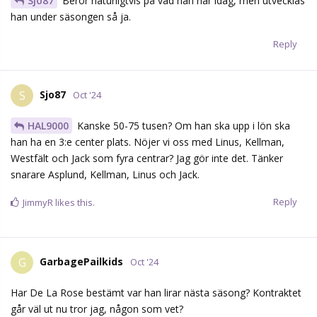
Sjo87
Beror naturligtvis på vad han har idag, men utvecklas
han under säsongen så ja.
Reply
Sjo87
S
Oct '24
HAL9000
Kanske 50-75 tusen? Om han ska upp i lön ska
han ha en 3:e center plats. Nöjer vi oss med Linus, Kellman,
Westfält och Jack som fyra centrar? Jag gör inte det. Tänker
snarare Asplund, Kellman, Linus och Jack.
Reply
JimmyR
likes this.
GarbagePailkids
G
Oct '24
Har De La Rose bestämt var han lirar nästa säsong? Kontraktet
går väl ut nu tror jag, någon som vet?