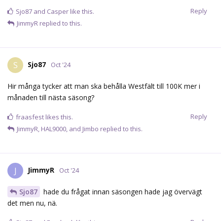
Reply
Sjo87
and
Casper
like this.
JimmyR
replied to this.
Sjo87
S
Oct '24
Hir många tycker att man ska behålla Westfält till 100K mer i
månaden till nästa säsong?
Reply
fraasfest
likes this.
JimmyR
,
HAL9000
, and
Jimbo
replied to this.
JimmyR
J
Oct '24
Sjo87
hade du frågat innan säsongen hade jag övervägt
det men nu, nä.