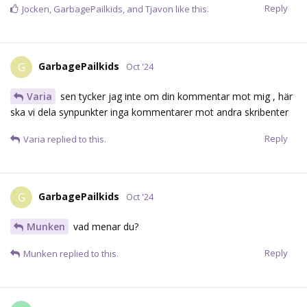
Reply
Jocken
,
GarbagePailkids
, and
Tjavon
like this.
GarbagePailkids
G
Oct '24
Varia
sen tycker jag inte om din kommentar mot mig , här
ska vi dela synpunkter inga kommentarer mot andra skribenter
Reply
Varia
replied to this.
GarbagePailkids
G
Oct '24
Munken
vad menar du?
Reply
Munken
replied to this.