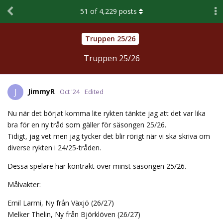
51
of
4,229
posts
Truppen 25/26
Truppen 25/26
JimmyR
J
Oct '24
Edited
Nu när det börjat komma lite rykten tänkte jag att det var lika
bra för en ny tråd som gäller för säsongen 25/26.
Tidigt, jag vet men jag tycker det blir rörigt när vi ska skriva om
diverse rykten i 24/25-tråden.
Dessa spelare har kontrakt över minst säsongen 25/26.
Målvakter:
Emil Larmi, Ny från Växjö (26/27)
Melker Thelin, Ny från Björklöven (26/27)