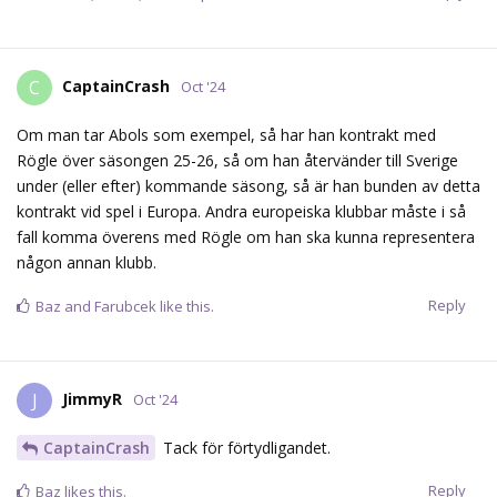
CaptainCrash
C
Oct '24
Om man tar Abols som exempel, så har han kontrakt med
Rögle över säsongen 25-26, så om han återvänder till Sverige
under (eller efter) kommande säsong, så är han bunden av detta
kontrakt vid spel i Europa. Andra europeiska klubbar måste i så
fall komma överens med Rögle om han ska kunna representera
någon annan klubb.
Reply
Baz
and
Farubcek
like this.
JimmyR
J
Oct '24
CaptainCrash
Tack för förtydligandet.
Reply
Baz
likes this.