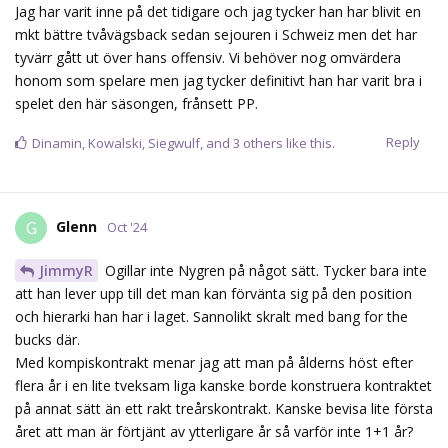
Jag har varit inne på det tidigare och jag tycker han har blivit en
mkt bättre tvåvägsback sedan sejouren i Schweiz men det har
tyvärr gått ut över hans offensiv. Vi behöver nog omvärdera
honom som spelare men jag tycker definitivt han har varit bra i
spelet den här säsongen, frånsett PP.
Reply
Dinamin
,
Kowalski
,
Siegwulf
, and
3
others
like this.
Glenn
G
Oct '24
JimmyR
Ogillar inte Nygren på något sätt. Tycker bara inte
att han lever upp till det man kan förvänta sig på den position
och hierarki han har i laget. Sannolikt skralt med bang for the
bucks där.
Med kompiskontrakt menar jag att man på ålderns höst efter
flera år i en lite tveksam liga kanske borde konstruera kontraktet
på annat sätt än ett rakt treårskontrakt. Kanske bevisa lite första
året att man är förtjänt av ytterligare år så varför inte 1+1 år?