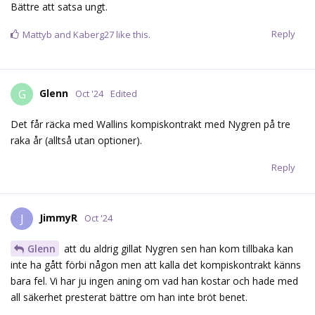
Bättre att satsa ungt.
Reply
Mattyb
and
Kaberg27
like this.
Glenn
G
Oct '24
Edited
Det får räcka med Wallins kompiskontrakt med Nygren på tre
raka år (alltså utan optioner).
Reply
JimmyR
J
Oct '24
Glenn
att du aldrig gillat Nygren sen han kom tillbaka kan
inte ha gått förbi någon men att kalla det kompiskontrakt känns
bara fel. Vi har ju ingen aning om vad han kostar och hade med
all säkerhet presterat bättre om han inte bröt benet.