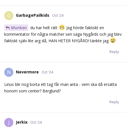
GarbagePailkids
G
Oct '24
Munken
du har helt rätt
Jag hörde faktiskt en
kommentator för några matcher sen säga Nygårds och jag blev
faktiskt själv lite arg då, HAN HETER NYGÅRD! tänkte jag
Reply
Nevermore
N
Oct '24
Linus blir nog borta ett tag får man anta - vem ska då ersätta
honom som center? Berglund?
Reply
Jerkix
J
Oct '24