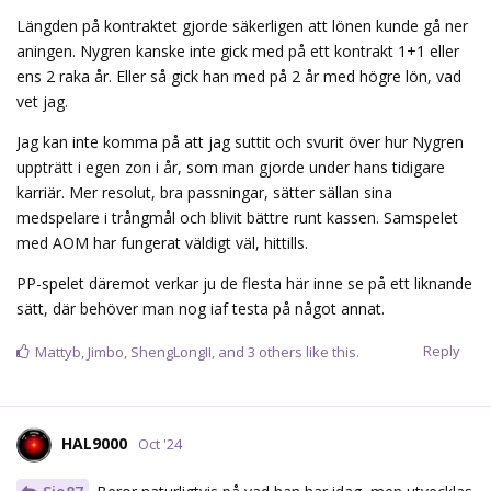
Längden på kontraktet gjorde säkerligen att lönen kunde gå ner
aningen. Nygren kanske inte gick med på ett kontrakt 1+1 eller
ens 2 raka år. Eller så gick han med på 2 år med högre lön, vad
vet jag.
Jag kan inte komma på att jag suttit och svurit över hur Nygren
uppträtt i egen zon i år, som man gjorde under hans tidigare
karriär. Mer resolut, bra passningar, sätter sällan sina
medspelare i trångmål och blivit bättre runt kassen. Samspelet
med AOM har fungerat väldigt väl, hittills.
PP-spelet däremot verkar ju de flesta här inne se på ett liknande
sätt, där behöver man nog iaf testa på något annat.
Reply
Mattyb
,
Jimbo
,
ShengLongII
, and
3
others
like this.
HAL9000
Oct '24