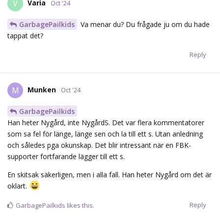
Varia
V
Oct '24
GarbagePailkids
Va menar du? Du frågade ju om du hade
tappat det?
Reply
Munken
M
Oct '24
GarbagePailkids
Han heter Nygård, inte NygårdS. Det var flera kommentatorer
som sa fel för länge, länge sen och la till ett s. Utan anledning
och således pga okunskap. Det blir intressant när en FBK-
supporter fortfarande lägger till ett s.
En skitsak säkerligen, men i alla fall. Han heter Nygård om det är
oklart.
Reply
GarbagePailkids
likes this.