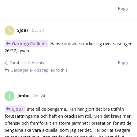
Reply
Sjo87
S
Oct '24
GarbagePailkids
Hans kontrakt sträcker sig över säsongen
26/27, tyvärr.
Reply
Farubcek
likes this.
GarbagePailkids
replied to this.
Jimbo
J
Oct '24
Sjo87
Inte till de pengarna. Han har gjort det bra utifrån
förutsättningarna och haft en otacksam roll. Men det krävs mer
offensiv och framförallt en större jämnhet i prestation för att de
pengarna ska vara aktuella, som jag ser det. Har börjat svagare