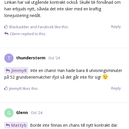
Linkan har väl utgående kontrakt också. Skulle bli förvånad om
han erbjuds nytt, såvida det inte sker med en kraftig
lönejustering nedåt.
Reply
Blackadder
and
Farubcek
like this.
Glenn
replied to this.
thunderstorm
T
Oct '24
JimmyR
Inte en chans! Han hade bara 8 utvisningsminuter
på 52 grundseriematcher ifjol så det går inte för sig!
Reply
JimmyR
likes this.
Glenn
G
Oct '24
Mattyb
Borde inte finnas en chans till nytt kontrakt där.