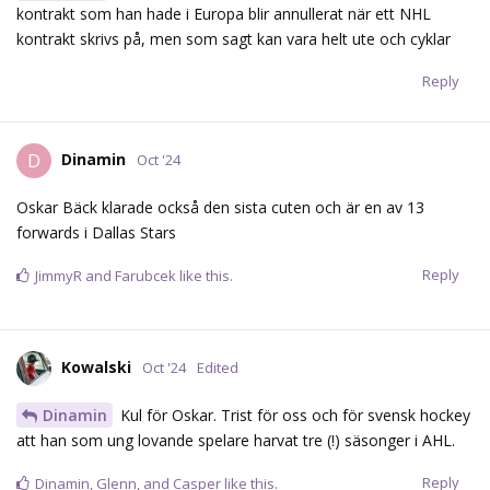
kontrakt som han hade i Europa blir annullerat när ett NHL
kontrakt skrivs på, men som sagt kan vara helt ute och cyklar
Reply
Dinamin
D
Oct '24
Oskar Bäck klarade också den sista cuten och är en av 13
forwards i Dallas Stars
Reply
JimmyR
and
Farubcek
like this.
Kowalski
Oct '24
Edited
Dinamin
Kul för Oskar. Trist för oss och för svensk hockey
att han som ung lovande spelare harvat tre (!) säsonger i AHL.
Reply
Dinamin
,
Glenn
, and
Casper
like this.