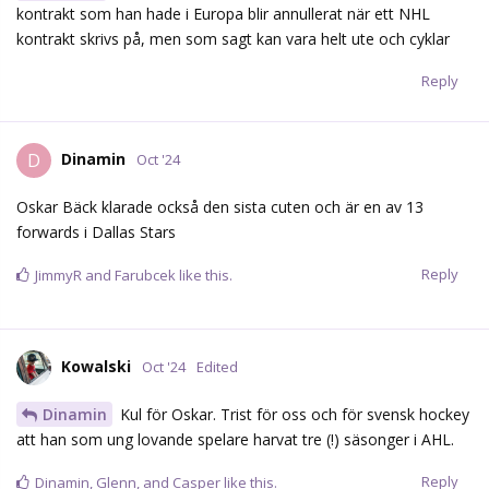
kontrakt som han hade i Europa blir annullerat när ett NHL
kontrakt skrivs på, men som sagt kan vara helt ute och cyklar
Reply
Dinamin
D
Oct '24
Oskar Bäck klarade också den sista cuten och är en av 13
forwards i Dallas Stars
Reply
JimmyR
and
Farubcek
like this.
Kowalski
Oct '24
Edited
Dinamin
Kul för Oskar. Trist för oss och för svensk hockey
att han som ung lovande spelare harvat tre (!) säsonger i AHL.
Reply
Dinamin
,
Glenn
, and
Casper
like this.