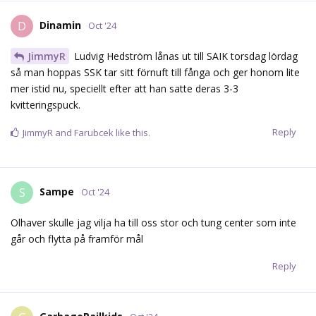
Dinamin
D
Oct '24
JimmyR
Ludvig Hedström lånas ut till SAIK torsdag lördag
så man hoppas SSK tar sitt förnuft till fånga och ger honom lite
mer istid nu, speciellt efter att han satte deras 3-3
kvitteringspuck.
Reply
JimmyR
and
Farubcek
like this.
Sampe
S
Oct '24
Olhaver skulle jag vilja ha till oss stor och tung center som inte
går och flytta på framför mål
Reply