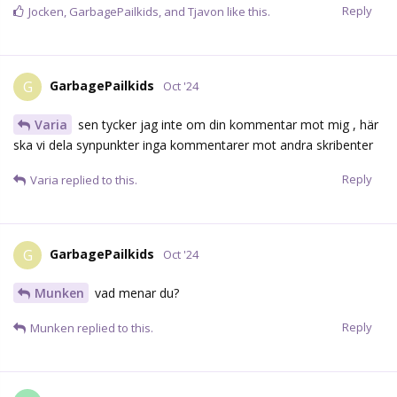
Reply
Jocken
,
GarbagePailkids
, and
Tjavon
like this.
GarbagePailkids
G
Oct '24
Varia
sen tycker jag inte om din kommentar mot mig , här
ska vi dela synpunkter inga kommentarer mot andra skribenter
Reply
Varia
replied to this.
GarbagePailkids
G
Oct '24
Munken
vad menar du?
Reply
Munken
replied to this.