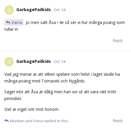
GarbagePailkids
G
Oct '24
Varia
Jo men sätt Åsa i 4e så ser vi hur många poäng som
rullar in
Reply
GarbagePailkids
G
Oct '24
Vad jag menar är att vilken spelare som helst i laget skulle ha
många poäng med Tomasek och Nygårds.
Säger inte att Åsa är dålig men han ser ut att vara rätt trött
periodvis
Det är inget ont mot honom
Reply
Munken
and
Varia
replied to this.