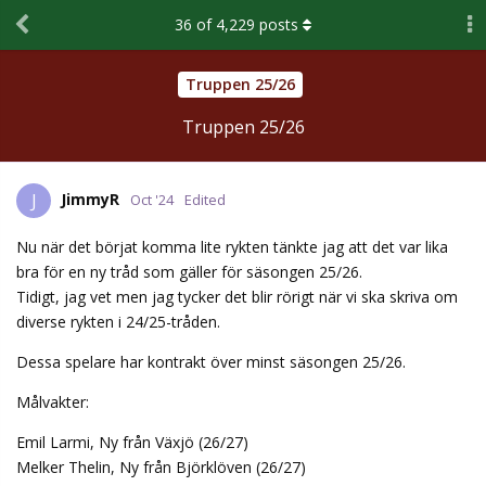
36
of
4,229
posts
Truppen 25/26
Truppen 25/26
JimmyR
J
Oct '24
Edited
Nu när det börjat komma lite rykten tänkte jag att det var lika
bra för en ny tråd som gäller för säsongen 25/26.
Tidigt, jag vet men jag tycker det blir rörigt när vi ska skriva om
diverse rykten i 24/25-tråden.
Dessa spelare har kontrakt över minst säsongen 25/26.
Målvakter:
Emil Larmi, Ny från Växjö (26/27)
Melker Thelin, Ny från Björklöven (26/27)