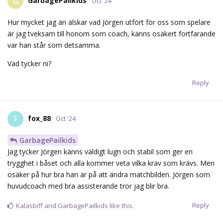
GarbagePailkids
G
Oct '24
Hur mycket jag än älskar vad Jörgen utfört för oss som spelare
är jag tveksam till honom som coach, känns osäkert fortfarande
var han står som detsamma.
Vad tycker ni?
Reply
fox_88
F
Oct '24
GarbagePailkids
Jag tycker Jörgen känns väldigt lugn och stabil som ger en
trygghet i båset och alla kommer veta vilka krav som krävs. Men
osäker på hur bra han är på att ändra matchbilden. Jörgen som
huvudcoach med bra assisterande tror jag blir bra.
Reply
Kalasbiff
and
GarbagePailkids
like this.