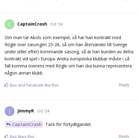
CaptainCrash
C
Oct '24
Om man tar Abols som exempel, så har han kontrakt med
Rögle över säsongen 25-26, så om han återvänder till Sverige
under (eller efter) kommande säsong, så är han bunden av detta
kontrakt vid spel i Europa. Andra europeiska klubbar måste i så
fall komma överens med Rögle om han ska kunna representera
någon annan klubb.
Reply
Baz
and
Farubcek
like this.
JimmyR
J
Oct '24
CaptainCrash
Tack för förtydligandet.
Reply
Baz
likes this.