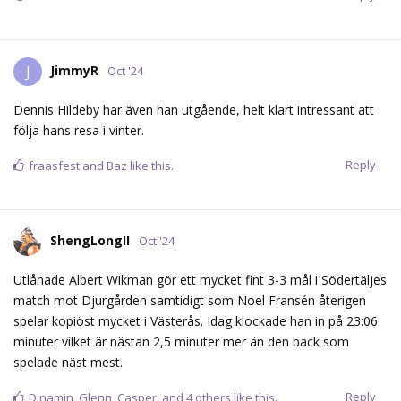
JimmyR
J
Oct '24
Dennis Hildeby har även han utgående, helt klart intressant att
följa hans resa i vinter.
Reply
fraasfest
and
Baz
like this.
ShengLongII
Oct '24
Utlånade Albert Wikman gör ett mycket fint 3-3 mål i Södertäljes
match mot Djurgården samtidigt som Noel Fransén återigen
spelar kopiöst mycket i Västerås. Idag klockade han in på 23:06
minuter vilket är nästan 2,5 minuter mer än den back som
spelade näst mest.
Reply
Dinamin
,
Glenn
,
Casper
, and
4
others
like this.