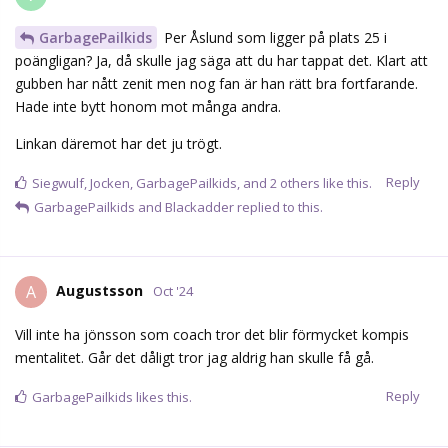
GarbagePailkids
Per Åslund som ligger på plats 25 i
poängligan? Ja, då skulle jag säga att du har tappat det. Klart att
gubben har nått zenit men nog fan är han rätt bra fortfarande.
Hade inte bytt honom mot många andra.
Linkan däremot har det ju trögt.
Reply
Siegwulf
,
Jocken
,
GarbagePailkids
, and
2
others
like this.
GarbagePailkids
and
Blackadder
replied to this.
Augustsson
A
Oct '24
Vill inte ha jönsson som coach tror det blir förmycket kompis
mentalitet. Går det dåligt tror jag aldrig han skulle få gå.
Reply
GarbagePailkids
likes this.