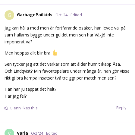
GarbagePailkids
G
Oct '24
Edited
Jag kan hålla med men är fortfarande osäker, han levde väl på
sam hallams bygge under guldet men sen har Växjö inte
imponerat va?
Men hoppas allt blir bra
Sen tycker jag att det verkar som att ålder hunnit ikapp Åsa,
Och Lindqvist? Min favoritspelare under många år, han gör vissa
riktigt bra kämpa insatser två tre ggr per match men sen?
Han har ju tappat det helt?
Har jag fel?
Reply
Glenn
likes this.
Varia
V
Oct '24
Edited