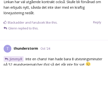
Linkan har väl utgående kontrakt också. Skulle bli förvånad om
han erbjuds nytt, såvida det inte sker med en kraftig
lönejustering nedåt.
Reply
Blackadder
and
Farubcek
like this.
Glenn
replied to this.
thunderstorm
T
Oct '24
JimmyR
Inte en chans! Han hade bara 8 utvisningsminuter
på 52 grundseriematcher ifjol så det går inte för sig!
Reply
JimmyR
likes this.
Glenn
G
Oct '24
Mattyb
Borde inte finnas en chans till nytt kontrakt där.