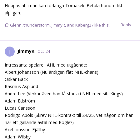
Hoppas att man kan förlänga Tomasek. Betala honom likt
alpligan.
Reply
Glenn
,
thunderstorm
,
JimmyR
, and
Kaberg27
like this.
JimmyR
J
Oct '24
Intressanta spelare i AHL med utgående:
Albert Johansson (Nu äntligen fått NHL-chans)
Oskar Bäck
Rasmus Asplund
Andre Lee (Verkar även han få starta i NHL med sitt Kings)
Adam Edström
Lucas Carlsson
Rodrigo Abols (Skrev NHL-kontrakt till 24/25, vet någon om han
har ett gällande avtal med Rögle?)
Axel Jonsson-Fjällby
Adam Wilsby