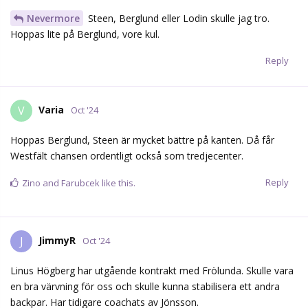
Nevermore
Steen, Berglund eller Lodin skulle jag tro.
Hoppas lite på Berglund, vore kul.
Reply
Varia
V
Oct '24
Hoppas Berglund, Steen är mycket bättre på kanten. Då får
Westfält chansen ordentligt också som tredjecenter.
Reply
Zino
and
Farubcek
like this.
JimmyR
J
Oct '24
Linus Högberg har utgående kontrakt med Frölunda. Skulle vara
en bra värvning för oss och skulle kunna stabilisera ett andra
backpar. Har tidigare coachats av Jönsson.