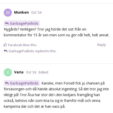
Munken
M
Oct '24
GarbagePailkids
Nygårds? Verkligen? Tror jag hörde det sist från en
kommentator för 15 år sen men som nu gör nåt helt, helt annat.
Reply
Farubcek
likes this.
GarbagePailkids
replied to this.
Varia
V
Oct '24
Edited
GarbagePailkids
Kanske, men Forsell fick ju chansen på
försäsongen och då hände absolut ingenting. Så det tror jag inte
riktigt på! Tror Åsa har stor del i den kedjans framgång han
också, behövs nån som kna ta sig in framför mål och vinna
kamperna där och det är han vass på.