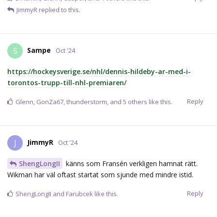
JimmyR
replied to this.
Sampe
S
Oct '24
https://hockeysverige.se/nhl/dennis-hildeby-ar-med-i-
torontos-trupp-till-nhl-premiaren/
Reply
Glenn
,
GonZa67
,
thunderstorm
, and
5
others
like this.
JimmyR
J
Oct '24
ShengLongII
känns som Fransén verkligen hamnat rätt.
Wikman har väl oftast startat som sjunde med mindre istid.
Reply
ShengLongII
and
Farubcek
like this.