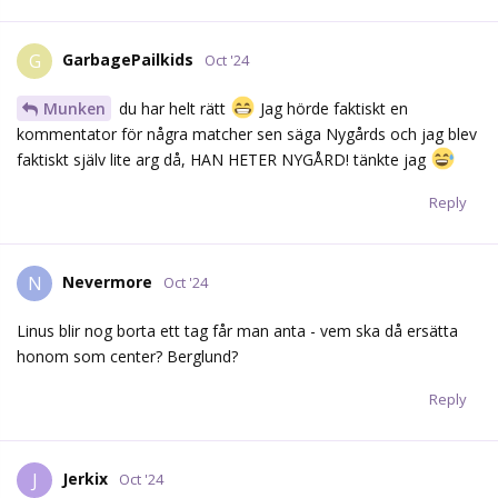
GarbagePailkids
G
Oct '24
Munken
du har helt rätt
Jag hörde faktiskt en
kommentator för några matcher sen säga Nygårds och jag blev
faktiskt själv lite arg då, HAN HETER NYGÅRD! tänkte jag
Reply
Nevermore
N
Oct '24
Linus blir nog borta ett tag får man anta - vem ska då ersätta
honom som center? Berglund?
Reply
Jerkix
J
Oct '24