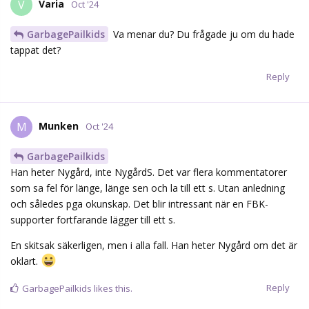
Varia
V
Oct '24
GarbagePailkids
Va menar du? Du frågade ju om du hade
tappat det?
Reply
Munken
M
Oct '24
GarbagePailkids
Han heter Nygård, inte NygårdS. Det var flera kommentatorer
som sa fel för länge, länge sen och la till ett s. Utan anledning
och således pga okunskap. Det blir intressant när en FBK-
supporter fortfarande lägger till ett s.
En skitsak säkerligen, men i alla fall. Han heter Nygård om det är
oklart.
Reply
GarbagePailkids
likes this.