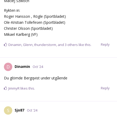
Maciej Szwoch
Rykten in:
Roger Hansson , Rögle (Sportbladet)
Ole-Kristian Tollefesen (Sportbladet)
Christer Olsson (Sportbladet)
Mikael Karlberg (VF)
Reply
Dinamin
,
Glenn
,
thunderstorm
, and
3
others
like this.
Dinamin
D
Oct '24
Du glömde Bergqvist under utgående
Reply
JimmyR
likes this.
Sjo87
S
Oct '24