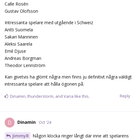
Calle Rosén
Gustav Olofsson
Intressanta spelare med utgående i Schweiz
Antti Suomela
Sakari Manninen
Aleksi Saarela
Emil Djuse
Andreas Borgman
Theodor Lennström
Kan givetvis ha glömt några men finns ju definitivt några väldigt
intressanta spelare att hålla ögonen på.
Reply
Dinamin
,
thunderstorm
, and
Varia
like this.
Dinamin
D
Oct '24
JimmyR
Någon klocka ringer långt där inne att spelarens