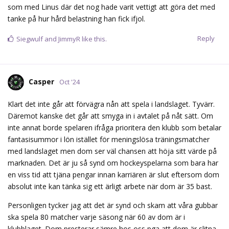
som med Linus där det nog hade varit vettigt att göra det med
tanke på hur hård belastning han fick ifjol.
Reply
Siegwulf
and
JimmyR
like this.
Casper
Oct '24
Klart det inte går att förvägra nån att spela i landslaget. Tyvärr.
Däremot kanske det går att smyga in i avtalet på nåt sätt. Om
inte annat borde spelaren ifråga prioritera den klubb som betalar
fantasisummor i lön istället för meningslösa träningsmatcher
med landslaget men dom ser väl chansen att höja sitt värde på
marknaden. Det är ju så synd om hockeyspelarna som bara har
en viss tid att tjäna pengar innan karriären är slut eftersom dom
absolut inte kan tänka sig ett ärligt arbete när dom är 35 bast.
Personligen tycker jag att det är synd och skam att våra gubbar
ska spela 80 matcher varje säsong när 60 av dom är i
klubblaget. Dom presterar sämre hos oss pga att dom är slitna,