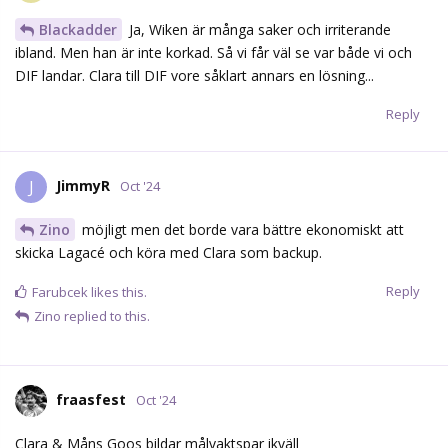
Blackadder
Ja, Wiken är många saker och irriterande
ibland. Men han är inte korkad. Så vi får väl se var både vi och
DIF landar. Clara till DIF vore såklart annars en lösning...
Reply
JimmyR
J
Oct '24
Zino
möjligt men det borde vara bättre ekonomiskt att
skicka Lagacé och köra med Clara som backup.
Reply
Farubcek
likes this.
Zino
replied to this.
fraasfest
Oct '24
Clara & Måns Goos bildar målvaktspar ikväll