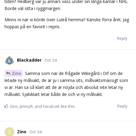
tiden? Hedberg var ju annars vass under sin långa karriär i NHL.
Borde väl sitta i ryggmärgen.
Minns ni när vi körde över Luleå hemma? Kanske förra året. Jag
hoppas på en favorit i repris.
Reply
Blackadder
Oct '24
Zino
Samma som när de frågade Wikegård i Dif om de
letade ny målvakt, de är ju i samma sits, målvaktsmässigt som
vi är. Han sa så klart att de är nöjda och absolut inte letar ny
målvakt. Självklart letar både de och vi ny målvakt.
Reply
Zino
,
JimmyR
, and
Farubcek
like this.
Zino
Z
Oct '24