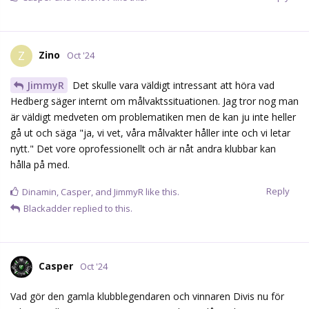
Zino
Z
Oct '24
JimmyR
Det skulle vara väldigt intressant att höra vad
Hedberg säger internt om målvaktssituationen. Jag tror nog man
är väldigt medveten om problematiken men de kan ju inte heller
gå ut och säga "ja, vi vet, våra målvakter håller inte och vi letar
nytt." Det vore oprofessionellt och är nåt andra klubbar kan
hålla på med.
Reply
Dinamin
,
Casper
, and
JimmyR
like this.
Blackadder
replied to this.
Casper
Oct '24
Vad gör den gamla klubblegendaren och vinnaren Divis nu för