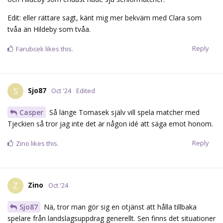
Edit: eller rättare sagt, känt mig mer bekväm med Clara som
tvåa än Hildeby som tvåa.
Reply
Farubcek
likes this.
Sjo87
S
Oct '24
Edited
Casper
Så länge Tomasek själv vill spela matcher med
Tjeckien så tror jag inte det är någon idé att säga emot honom.
Reply
Zino
likes this.
Zino
Z
Oct '24
Sjo87
Nä, tror man gör sig en otjänst att hålla tillbaka
spelare från landslagsuppdrag generellt. Sen finns det situationer