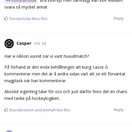
Fonsterloda
Bra intervju men samtidigt kan inte Masken
svara så mycket annat
Reply
Fonsterloda
likes this.
Casper
Oct '24
Har vi nånsin vunnit när vi varit huvudmatch?
På förhand är den enda behållningen att kung Lasse G
kommenterar men det är å andra sidan värt att se ett förväntat
magplask när han kommenterar.
Absolut ingenting talar för oss och just därför finns det en chans
med tanke på hockeylogiken.
Reply
thunderstorm
and
JimmyR
like this.