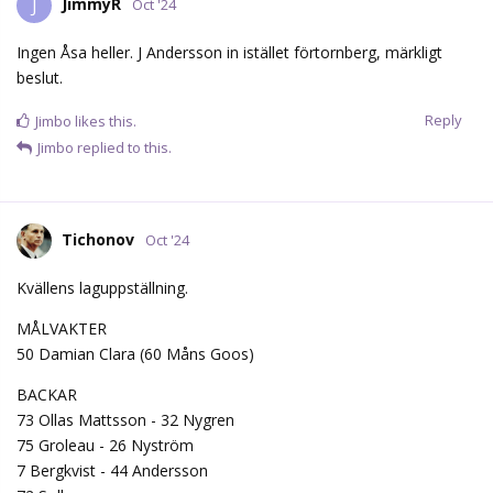
JimmyR
J
Oct '24
Ingen Åsa heller. J Andersson in istället förtornberg, märkligt
beslut.
Reply
Jimbo
likes this.
Jimbo
replied to this.
Tichonov
Oct '24
Kvällens laguppställning.
MÅLVAKTER
50 Damian Clara (60 Måns Goos)
BACKAR
73 Ollas Mattsson - 32 Nygren
75 Groleau - 26 Nyström
7 Bergkvist - 44 Andersson