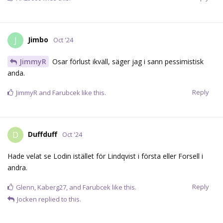
Jimbo
J
Oct '24
JimmyR
Osar förlust ikväll, säger jag i sann pessimistisk
anda.
Reply
JimmyR
and
Farubcek
like this.
Duffduff
D
Oct '24
Hade velat se Lodin istället för Lindqvist i första eller Forsell i
andra.
Reply
Glenn
,
Kaberg27
, and
Farubcek
like this.
Jocken
replied to this.