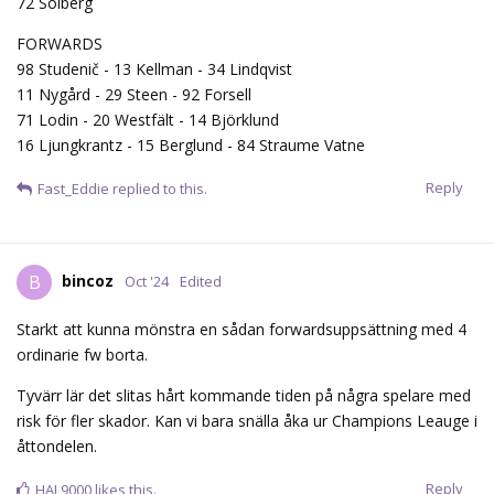
72 Solberg
FORWARDS
98 Studenič - 13 Kellman - 34 Lindqvist
11 Nygård - 29 Steen - 92 Forsell
71 Lodin - 20 Westfält - 14 Björklund
16 Ljungkrantz - 15 Berglund - 84 Straume Vatne
Reply
Fast_Eddie
replied to this.
bincoz
B
Oct '24
Edited
Starkt att kunna mönstra en sådan forwardsuppsättning med 4
ordinarie fw borta.
Tyvärr lär det slitas hårt kommande tiden på några spelare med
risk för fler skador. Kan vi bara snälla åka ur Champions Leauge i
åttondelen.
Reply
HAL9000
likes this.