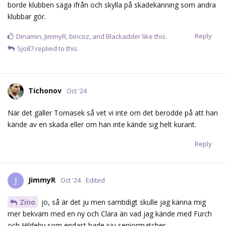
borde klubben säga ifrån och skylla på skadekänning som andra
klubbar gör.
Reply
Dinamin
,
JimmyR
,
bincoz
, and
Blackadder
like this.
Sjo87
replied to this.
Tichonov
Oct '24
När det gäller Tomasek så vet vi inte om det berodde på att han
kände av en skada eller om han inte kände sig helt kurant.
Reply
JimmyR
J
Oct '24
Edited
Zino
jo, så är det ju men samtidigt skulle jag känna mig
mer bekväm med en ny och Clara än vad jag kände med Furch
och Hildeby som endast hade sju seniormatcher.