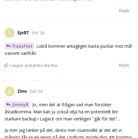
Reply
Sjo87
S
Oct '24
fraasfest
Luleå kommer antagligen kasta puckar mot mål
oavsett varifrån.
Reply
Casper
and
Jimbo
like this.
Zino
Z
Oct '24
JimmyR
Jo, men det är frågan vad man försöker
åstadkomma. Man kan ju också vilja ha en potentiellt lite
starkare backup i Lagacé om man verkligen "går för det"...
Ju mer jag tänker på det, desto mer osannolikt är det att vi
(nånsin) får se en repris på det Lindbom gjorde ifjol. Att komma