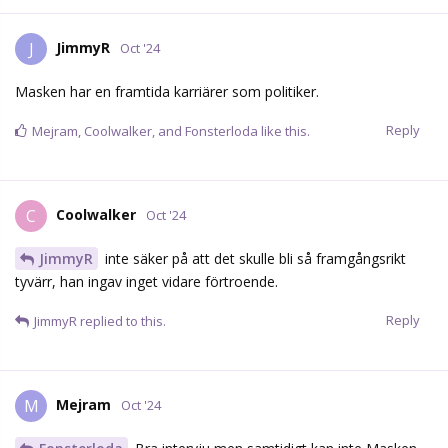
JimmyR
J
Oct '24
Masken har en framtida karriärer som politiker.
Reply
Mejram
,
Coolwalker
, and
Fonsterloda
like this.
Coolwalker
C
Oct '24
JimmyR
inte säker på att det skulle bli så framgångsrikt
tyvärr, han ingav inget vidare förtroende.
Reply
JimmyR
replied to this.
Mejram
M
Oct '24