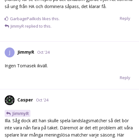
så ung från HA och dominera såpass, det klarar få.
Reply
GarbagePailkids
likes this.
JimmyR
replied to this.
JimmyR
J
Oct '24
Ingen Tomasek ikväll.
Reply
Casper
Oct '24
JimmyR
Illa. Såg dock att han skulle spela landslagsmatcher så det bör
inte vara nån fara på taket. Däremot är det ett problem att våra
spelare lirar många meningslösa matcher varje säsong. Här