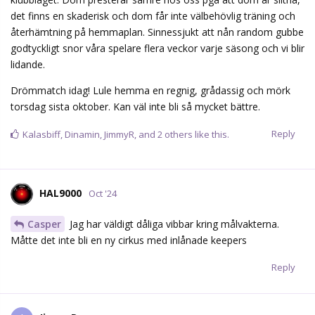
det finns en skaderisk och dom får inte välbehövlig träning och
återhämtning på hemmaplan. Sinnessjukt att nån random gubbe
godtyckligt snor våra spelare flera veckor varje säsong och vi blir
lidande.
Drömmatch idag! Lule hemma en regnig, grådassig och mörk
torsdag sista oktober. Kan väl inte bli så mycket bättre.
Reply
Kalasbiff
,
Dinamin
,
JimmyR
, and
2
others
like this.
HAL9000
Oct '24
Casper
Jag har väldigt dåliga vibbar kring målvakterna.
Måtte det inte bli en ny cirkus med inlånade keepers
Reply