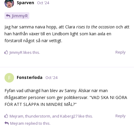
Sparven
Oct '24
JimmyR
Jag har samma naiva hopp, att Clara
rises to the occasion
och att
han härifrån växer till en Lindbom light som kan axla en
förstaroll något så när vettigt.
Reply
JimmyR
likes this.
Fonsterloda
F
Oct '24
Fyfan vad uthängd han blev av Sanny. Älskar när man
ifrågasätter personer som ger politikersvar. "VAD SKA NI GÖRA
FÖR ATT SLÄPPA IN MINDRE MÅL?"
Reply
Mejram
,
thunderstorm
, and
Kaberg27
like this.
Mejram
replied to this.