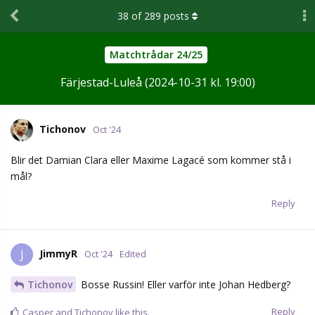
38
of
289
posts
Matchtrådar 24/25
Färjestad-Luleå (2024-10-31 kl. 19:00)
Tichonov
Oct '24
Blir det Damian Clara eller Maxime Lagacé som kommer stå i
mål?
Reply
JimmyR
J
Oct '24
Edited
Tichonov
Bosse Russin! Eller varför inte Johan Hedberg?
Reply
Casper
and
Tichonov
like this.