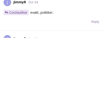
JimmyR
J
Oct '24
Coolwalker
exakt, politiker..
Reply
JimmyR
J
Oct '24
Man önskar ju Forsell få lyckas, otroligt mycket!
Reply
thunderstorm
and
Tjavon
like this.
Tjavon
T
Oct '24
Tänk om grönt kunde mata på som satan från start!
Skoterraggarna hade ledigt i tisdags, kan vara lite rostigt från
början.