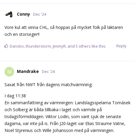
Conny
Dec '24
Vore kul att vinna CHL, så hoppas på mycket folk på läktaren
och en storseger!!
Reply
Dansko
,
thunderstorm
,
JimmyR
, and
5
others
like this.
Mandrake
M
Dec '24
Saxat från NWT från dagens matchvärmning:
I dag 11:38
En sammanfattning av värmningen: Landslagsspelarna Tomásek
och Solberg är båda tillbaka i laget och värmde på
tisdagsförmiddagen. Viktor Lodin, som varit sjuk de senaste
dagarna, var inte på is. Från J20-laget var Elias Straume Vatne,
Noel Styrenius och Wille Johansson med på värmningen.