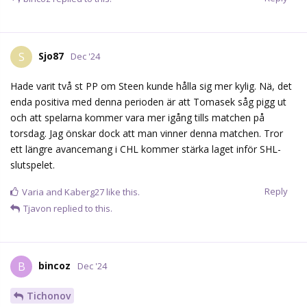
Sjo87
S
Dec '24
Hade varit två st PP om Steen kunde hålla sig mer kylig. Nä, det
enda positiva med denna perioden är att Tomasek såg pigg ut
och att spelarna kommer vara mer igång tills matchen på
torsdag. Jag önskar dock att man vinner denna matchen. Tror
ett längre avancemang i CHL kommer stärka laget inför SHL-
slutspelet.
Reply
Varia
and
Kaberg27
like this.
Tjavon
replied to this.
bincoz
B
Dec '24
Tichonov