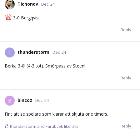
Tichonov
Dec '24
3-0 Bergqvist
Reply
thunderstorm
T
Dec '24
Berka 3-0! (4-3 tot). Smörpass av Steen!
Reply
bincoz
B
Dec '24
Fint att se spelare som klarar att skjuta one timers.
Reply
thunderstorm
and
Farubcek
like this.