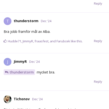
Reply
thunderstorm
T
Dec '24
Bra jobb framför mål av Alba.
Reply
Hudde71
,
JimmyR
,
fraasfest
, and
Farubcek
like this.
JimmyR
J
Dec '24
thunderstorm
mycket bra.
Reply
Tichonov
Dec '24