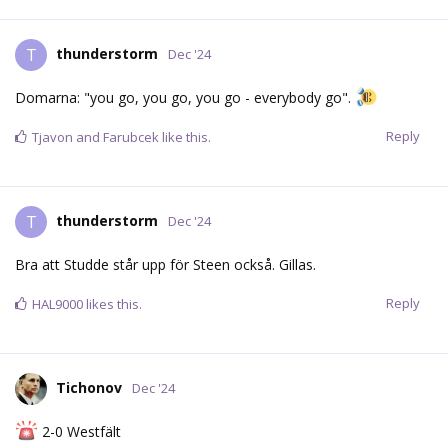
thunderstorm
T
Dec '24
Domarna: "you go, you go, you go - everybody go".
Reply
Tjavon
and
Farubcek
like this.
thunderstorm
T
Dec '24
Bra att Studde står upp för Steen också. Gillas.
Reply
HAL9000
likes this.
Tichonov
Dec '24
2-0 Westfält