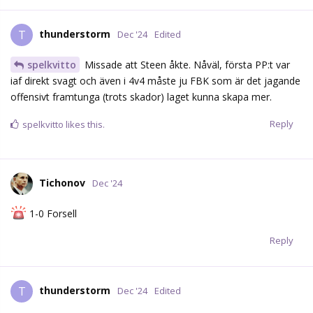
thunderstorm
T
Dec '24
Edited
spelkvitto
Missade att Steen åkte. Nåväl, första PP:t var
iaf direkt svagt och även i 4v4 måste ju FBK som är det jagande
offensivt framtunga (trots skador) laget kunna skapa mer.
Reply
spelkvitto
likes this.
Tichonov
Dec '24
1-0 Forsell
Reply
thunderstorm
T
Dec '24
Edited