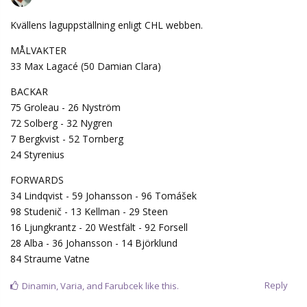
Kvällens laguppställning enligt CHL webben.
MÅLVAKTER
33 Max Lagacé (50 Damian Clara)
BACKAR
75 Groleau - 26 Nyström
72 Solberg - 32 Nygren
7 Bergkvist - 52 Tornberg
24 Styrenius
FORWARDS
34 Lindqvist - 59 Johansson - 96 Tomášek
98 Studenič - 13 Kellman - 29 Steen
16 Ljungkrantz - 20 Westfält - 92 Forsell
28 Alba - 36 Johansson - 14 Björklund
84 Straume Vatne
Reply
Dinamin
,
Varia
, and
Farubcek
like this.