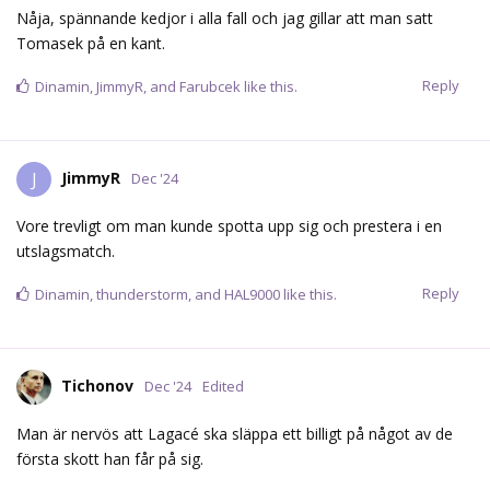
Nåja, spännande kedjor i alla fall och jag gillar att man satt
Tomasek på en kant.
Reply
Dinamin
,
JimmyR
, and
Farubcek
like this.
JimmyR
J
Dec '24
Vore trevligt om man kunde spotta upp sig och prestera i en
utslagsmatch.
Reply
Dinamin
,
thunderstorm
, and
HAL9000
like this.
Tichonov
Dec '24
Edited
Man är nervös att Lagacé ska släppa ett billigt på något av de
första skott han får på sig.