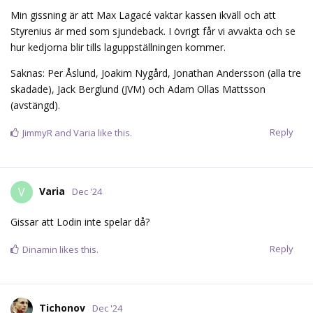
Min gissning är att Max Lagacé vaktar kassen ikväll och att
Styrenius är med som sjundeback. I övrigt får vi avvakta och se
hur kedjorna blir tills laguppställningen kommer.
Saknas: Per Åslund, Joakim Nygård, Jonathan Andersson (alla tre
skadade), Jack Berglund (JVM) och Adam Ollas Mattsson
(avstängd).
Reply
JimmyR
and
Varia
like this.
Varia
V
Dec '24
Gissar att Lodin inte spelar då?
Reply
Dinamin
likes this.
Tichonov
Dec '24