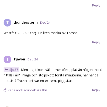
Reply
thunderstorm
T
Dec '24
Westfält 2-0 (3-3 tot). Fin liten macka av Tompa.
Reply
Tjavon
T
Dec '24
Sjo87
Men laget kom väl ut mer påkopplat än någon match
hittills i år? Friläge och stolpskott första minuterna, när hände
det sist? Tycker det var en extremt pigg start!
Reply
Varia
and
Farubcek
like this.