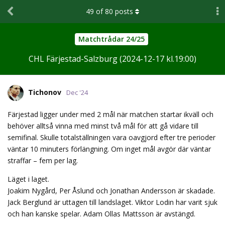
49
of
80
posts
Matchtrådar 24/25
CHL Färjestad-Salzburg (2024-12-17 kl.19:00)
Tichonov
Dec '24
Färjestad ligger under med 2 mål när matchen startar ikväll och
behöver alltså vinna med minst två mål för att gå vidare till
semifinal. Skulle totalställningen vara oavgjord efter tre perioder
väntar 10 minuters förlängning. Om inget mål avgör där väntar
straffar – fem per lag.
Läget i laget.
Joakim Nygård, Per Åslund och Jonathan Andersson är skadade.
Jack Berglund är uttagen till landslaget. Viktor Lodin har varit sjuk
och han kanske spelar. Adam Ollas Mattsson är avstängd.