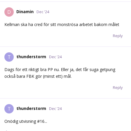
Dinamin
D
Dec '24
Kellman ska ha cred för sitt monströsa arbetet bakom målet
Reply
thunderstorm
T
Dec '24
Dags för ett riktigt bra PP nu. Eller ja, det får suga getpung
också bara FBK gör (minst ett) mål.
Reply
thunderstorm
T
Dec '24
Onödig utvisning #16...