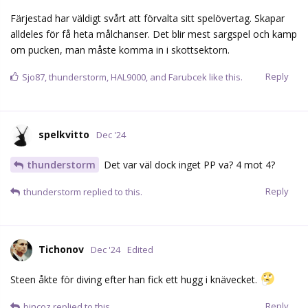
Färjestad har väldigt svårt att förvalta sitt spelövertag. Skapar
alldeles för få heta målchanser. Det blir mest sargspel och kamp
om pucken, man måste komma in i skottsektorn.
Reply
Sjo87
,
thunderstorm
,
HAL9000
, and
Farubcek
like this.
spelkvitto
Dec '24
thunderstorm
Det var väl dock inget PP va? 4 mot 4?
Reply
thunderstorm
replied to this.
Tichonov
Dec '24
Edited
Steen åkte för diving efter han fick ett hugg i knävecket.
Reply
bincoz
replied to this.