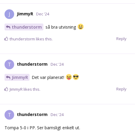
JimmyR
J
Dec '24
thunderstorm
så bra utvisning
Reply
thunderstorm
likes this.
thunderstorm
T
Dec '24
JimmyR
Det var planerat!
Reply
JimmyR
likes this.
thunderstorm
T
Dec '24
Tompa 5-0 i PP. Ser barnsligt enkelt ut.