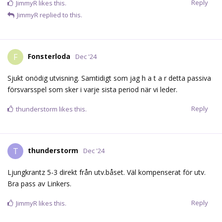
Reply
JimmyR
likes this.
JimmyR
replied to this.
Fonsterloda
F
Dec '24
Sjukt onödig utvisning. Samtidigt som jag h a t a r detta passiva
försvarsspel som sker i varje sista period när vi leder.
Reply
thunderstorm
likes this.
thunderstorm
T
Dec '24
Ljungkrantz 5-3 direkt från utv.båset. Väl kompenserat för utv.
Bra pass av Linkers.
Reply
JimmyR
likes this.