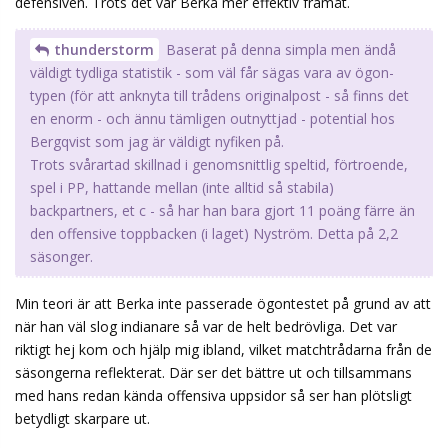
defensiven. Trots det var Berka mer effektiv framåt.
thunderstorm
Baserat på denna simpla men ändå
väldigt tydliga statistik - som väl får sägas vara av ögon-
typen (för att anknyta till trådens originalpost - så finns det
en enorm - och ännu tämligen outnyttjad - potential hos
Bergqvist som jag är väldigt nyfiken på.
Trots svårartad skillnad i genomsnittlig speltid, förtroende,
spel i PP, hattande mellan (inte alltid så stabila)
backpartners, et c - så har han bara gjort 11 poäng färre än
den offensive toppbacken (i laget) Nyström. Detta på 2,2
säsonger.
Min teori är att Berka inte passerade ögontestet på grund av att
när han väl slog indianare så var de helt bedrövliga. Det var
riktigt hej kom och hjälp mig ibland, vilket matchtrådarna från de
säsongerna reflekterat. Där ser det bättre ut och tillsammans
med hans redan kända offensiva uppsidor så ser han plötsligt
betydligt skarpare ut.