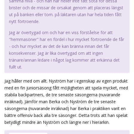
samma nivå - och han har heller inte fått sota för dessa
brister och de missar de orsakat genom att placeras längst
ut på bänken eller tom. på läktaren utan har hela tiden fått
nytt förtroende.
Jag är övertygad om och har en viss förståelse för att
"hemmasöner" har en fördel i hur mycket förtroende de får
- och hur mycket av det de kan bränna innan det får
konsekvenser. Jag är lika övertygad om att ingen
tränare/annan ledare i något lag kommer att erkänna det
fullt ut.
Jag håller med om allt. Nyström har i egenskap av egen produkt
med en fin juniorsäsong fått möjligheten att spela mycket, med
stabila backpartners, de tre senaste säsongerna (nuvarande
inräknad). Jämför man Berka och Nyström de tre senaste
säsongerna (nuvarande inräknad) har Berka i praktiken varit en
bättre offensiv back alla tre säsonger. Detta trots att han spelat
betydligt mindre än Nyström och längre ner i hierarkin.