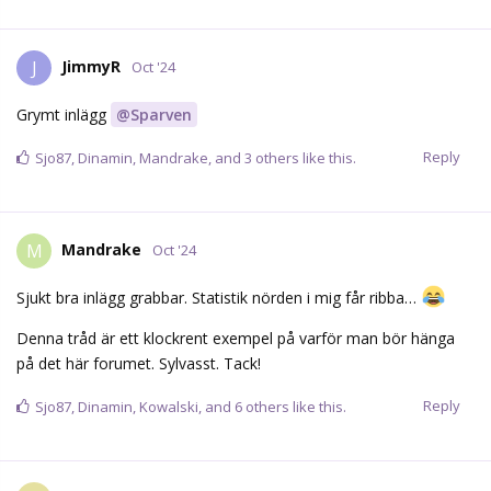
JimmyR
J
Oct '24
Grymt inlägg
@Sparven
Reply
Sjo87
,
Dinamin
,
Mandrake
, and
3
others
like this.
Mandrake
M
Oct '24
Sjukt bra inlägg grabbar. Statistik nörden i mig får ribba…
Denna tråd är ett klockrent exempel på varför man bör hänga
på det här forumet. Sylvasst. Tack!
Reply
Sjo87
,
Dinamin
,
Kowalski
, and
6
others
like this.