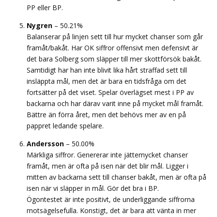
PP eller BP.
Nygren
– 50.21%
Balanserar på linjen sett till hur mycket chanser som går
framåt/bakåt. Har OK siffror offensivt men defensivt är
det bara Solberg som släpper till mer skottförsök bakåt.
Samtidigt har han inte blivit lika hårt straffad sett till
insläppta mål, men det är bara en tidsfråga om det
fortsätter på det viset. Spelar överlägset mest i PP av
backarna och har därav varit inne på mycket mål framåt.
Bättre än förra året, men det behövs mer av en på
pappret ledande spelare.
Andersson
– 50.00%
Märkliga siffror. Genererar inte jättemycket chanser
framåt, men är ofta på isen när det blir mål. Ligger i
mitten av backarna sett till chanser bakåt, men är ofta på
isen när vi släpper in mål. Gör det bra i BP.
Ögontestet är inte positivt, de underliggande siffrorna
motsägelsefulla. Konstigt, det är bara att vänta in mer