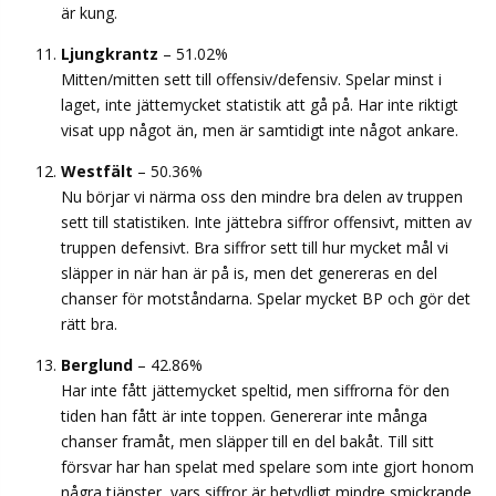
är kung.
Ljungkrantz
– 51.02%
Mitten/mitten sett till offensiv/defensiv. Spelar minst i
laget, inte jättemycket statistik att gå på. Har inte riktigt
visat upp något än, men är samtidigt inte något ankare.
Westfält
– 50.36%
Nu börjar vi närma oss den mindre bra delen av truppen
sett till statistiken. Inte jättebra siffror offensivt, mitten av
truppen defensivt. Bra siffror sett till hur mycket mål vi
släpper in när han är på is, men det genereras en del
chanser för motståndarna. Spelar mycket BP och gör det
rätt bra.
Berglund
– 42.86%
Har inte fått jättemycket speltid, men siffrorna för den
tiden han fått är inte toppen. Genererar inte många
chanser framåt, men släpper till en del bakåt. Till sitt
försvar har han spelat med spelare som inte gjort honom
några tjänster, vars siffror är betydligt mindre smickrande.