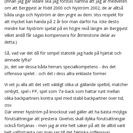
(Innan jag går vidare ska jag förstås nämna att jag är medveten
om att Bergqvist är född 2000 och Nyström 2002, de är alltså
båda unga och Nyström är den yngre av dem. Viss respekt för
att mycket kan hända på 2 år bör man därför ha. Icke desto
mindre har Nyström spelat på en högre nivå längre än Bergqvist
vilket ändå får sägas kompensera för åtminstone delar av
detta.)
Så, vad var det då för simpel statistik jag hade på hjärtat och
ämnade lyfta?
Jo, det var dessa båda herrars specialkompetens - dvs det
offensiva spelet - och det i dess allra enklaste former.
Vi vet ju alla att det sett väldigt olika ut gällande speltid, matcher
ombytt, spel i PP, spel som 7:e-back som hattar runt mellan
olika backpartners kontra spel med stabil backpartner över tid,
osv.
Där vinner Nyström på knockout vad gäller att ha bästa möjliga
förutsättningar att prestera. Givetvis skall dylika förutsättningar
också förtjänas - men jag är inte helt säker på att de alltid varit
helt välförtjänta om man ser till det faktiska (offensiva)