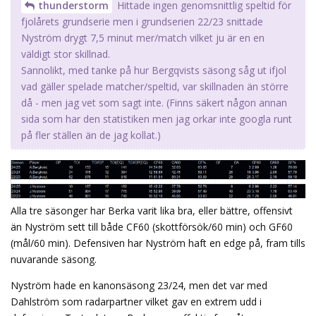
thunderstorm
Hittade ingen genomsnittlig speltid för
fjolårets grundserie men i grundserien 22/23 snittade
Nyström drygt 7,5 minut mer/match vilket ju är en en
väldigt stor skillnad.
Sannolikt, med tanke på hur Bergqvists säsong såg ut ifjol
vad gäller spelade matcher/speltid, var skillnaden än större
då - men jag vet som sagt inte. (Finns säkert någon annan
sida som har den statistiken men jag orkar inte googla runt
på fler ställen än de jag kollat.)
Alla tre säsonger har Berka varit lika bra, eller bättre, offensivt
än Nyström sett till både CF60 (skottförsök/60 min) och GF60
(mål/60 min). Defensiven har Nyström haft en edge på, fram tills
nuvarande säsong.
Nyström hade en kanonsäsong 23/24, men det var med
Dahlström som radarpartner vilket gav en extrem udd i