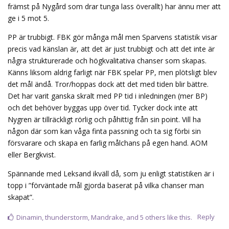
främst på Nygård som drar tunga lass överallt) har ännu mer att
ge i 5 mot 5.
PP är trubbigt. FBK gör många mål men Sparvens statistik visar
precis vad känslan är, att det är just trubbigt och att det inte är
några strukturerade och högkvalitativa chanser som skapas.
Känns liksom aldrig farligt när FBK spelar PP, men plötsligt blev
det mål ändå. Tror/hoppas dock att det med tiden blir bättre.
Det har varit ganska skralt med PP tid i inledningen (mer BP)
och det behöver byggas upp över tid. Tycker dock inte att
Nygren är tillräckligt rörlig och påhittig från sin point. Vill ha
någon där som kan våga finta passning och ta sig förbi sin
försvarare och skapa en farlig målchans på egen hand. AOM
eller Bergkvist.
Spännande med Leksand ikväll då, som ju enligt statistiken är i
topp i ”förväntade mål gjorda baserat på vilka chanser man
skapat”.
Reply
Dinamin
,
thunderstorm
,
Mandrake
, and
5
others
like this.