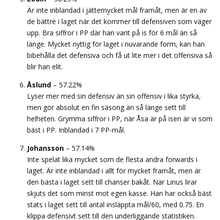
Är inte inblandad i jättemycket mål framåt, men är en av
de bättre i laget när det kommer till defensiven som väger
upp. Bra siffror i PP där han varit på is för 6 mål än så
länge. Mycket nyttig för laget i nuvarande form, kan han
bibehålla det defensiva och få ut lite mer i det offensiva så
blir han elit.
Åslund
– 57.22%
Lyser mer med sin defensiv än sin offensiv i lika styrka,
men gör absolut en fin säsong än så länge sett till
helheten. Grymma siffror i PP, när Åsa är på isen är vi som
bäst i PP. Inblandad i 7 PP-mål.
Johansson
– 57.14%
Inte spelat lika mycket som de flesta andra forwards i
laget. Är inte inblandad i allt för mycket framåt, men är
den bästa i laget sett till chanser bakåt. När Linus lirar
skjuts det som minst mot egen kasse. Han har också bäst
stats i laget sett till antal insläppta mål/60, med 0.75. En
klippa defensivt sett till den underliggande statistiken.