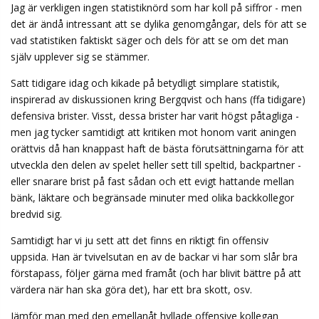
Jag är verkligen ingen statistiknörd som har koll på siffror - men
det är ändå intressant att se dylika genomgångar, dels för att se
vad statistiken faktiskt säger och dels för att se om det man
själv upplever sig se stämmer.
Satt tidigare idag och kikade på betydligt simplare statistik,
inspirerad av diskussionen kring Bergqvist och hans (ffa tidigare)
defensiva brister. Visst, dessa brister har varit högst påtagliga -
men jag tycker samtidigt att kritiken mot honom varit aningen
orättvis då han knappast haft de bästa förutsättningarna för att
utveckla den delen av spelet heller sett till speltid, backpartner -
eller snarare brist på fast sådan och ett evigt hattande mellan
bänk, läktare och begränsade minuter med olika backkollegor
bredvid sig.
Samtidigt har vi ju sett att det finns en riktigt fin offensiv
uppsida. Han är tvivelsutan en av de backar vi har som slår bra
förstapass, följer gärna med framåt (och har blivit bättre på att
värdera när han ska göra det), har ett bra skott, osv.
Jämför man med den emellanåt hyllade offensive kollegan