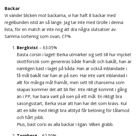
Backar
Vi vänder blicken mot backarna, vi har haft 8 backar med
regelbunden istid än så länge. Jag tar inte med Grolle i denna
lista, för en match är inte nog att dra några slutsatser av.
Samma sortering som ovan, CF%.
Bergkvist
– 63.05%
Bästa corsin i laget! Berka utmärker sig sett till hur mycket
skottförsök som genereras både framåt och bakåt, han är
nämligen bäst i laget på båda. Han är också inblandade i
få mål bakåt när han är på isen. Har inte varit inblandad i
allt för många mål framåt, men sett till chanserna som
skapas kommer det att bli fler. Inte riktigt kommit i gång
än i PP, har bara varit på isen på ett mål. En riktigt bra
säsongsstart, Berka visar att han har det som krävs. Kul
att en kille med riktigt bra attityd får belöning för tålamod
och hårt jobb.
Plus, bäst corsi av alla backar i ligan. Vilken grabb.
Tornberg
– 62.50%