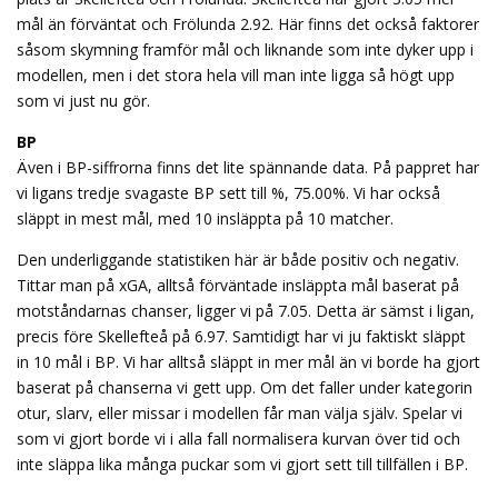
mål än förväntat och Frölunda 2.92. Här finns det också faktorer
såsom skymning framför mål och liknande som inte dyker upp i
modellen, men i det stora hela vill man inte ligga så högt upp
som vi just nu gör.
BP
Även i BP-siffrorna finns det lite spännande data. På pappret har
vi ligans tredje svagaste BP sett till %, 75.00%. Vi har också
släppt in mest mål, med 10 insläppta på 10 matcher.
Den underliggande statistiken här är både positiv och negativ.
Tittar man på xGA, alltså förväntade insläppta mål baserat på
motståndarnas chanser, ligger vi på 7.05. Detta är sämst i ligan,
precis före Skellefteå på 6.97. Samtidigt har vi ju faktiskt släppt
in 10 mål i BP. Vi har alltså släppt in mer mål än vi borde ha gjort
baserat på chanserna vi gett upp. Om det faller under kategorin
otur, slarv, eller missar i modellen får man välja själv. Spelar vi
som vi gjort borde vi i alla fall normalisera kurvan över tid och
inte släppa lika många puckar som vi gjort sett till tillfällen i BP.