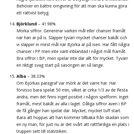
Behöver en bättre omgivning för att man ska kunna göra
ett rättvist betyg.
Björklund
– 41.98%
Mörka siffror. Genererar varken mål eller chanser framåt
när han är på is. Släpper tyvärr mycket chanser bakåt och
vi släpper in mest mål när Björka är på isen. Har fått några
chanser i PP men inte varit inblandad i något mål framåt.
Bra siffror i BP, men spelar inte där allt för mycket. Tyvärr
en riktigt svag start på säsongen än så länge.
Alba
– 38.33%
Om Björkas paragraf var mörk är det värre här. Har
förvisso bara spelat 50 min, vilket är cirka 1/3 av de flesta
andra, men det finns inget positivt i någon spelform. Inget
framåt, mest bakåt av alla i laget. Dåliga siffror även i BP
de få gånger han spelat där. Mycket, mycket tuff start.
Bara att hoppas att han kommer tillbaka från skadan som
en ny man, för just nu är det svårt att rättfärdiga en plats i
truppen sett till statistiken.