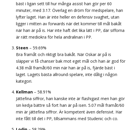
bäst i ligan sett till hur många assist han gör per 60
minuter, med 3.17. Överlag en dröm för medspelare, han
lyfter laget. Han är inte heller en defensiv svaghet, utan
ligger i mitten av forwards när det kommer till mål bakåt
när han är på is. Har inte haft det lika lätt i PP, där sifforna
är rätt mediokra för hela andralinan i PP.
Steen
– 59.69%
Bra framåt och riktigt bra bakåt. När Oskar är på is
släpper vi få chanser bak mot eget mål och han är god för
4.38 mål framåt/60 min när han är på is, fjärde bäst i
laget. Lagets bästa allround-spelare, inte dålig i någon
kategori.
Kellman
– 58.91%
Jättefina siffror, han kanske inte är flashigast men han gör
sin kedja bättre så fort han är på isen. 5.07 mål framåt/60
min är jättefina siffror. Är kompetent även defensivt. Har
inte fått till det i PP, tillsammans med Studenic och co.
Lodin
– 58.29%