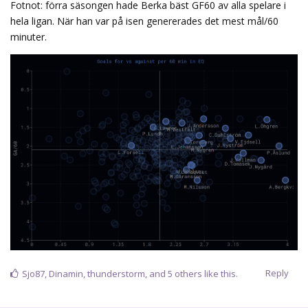
Fotnot: förra säsongen hade Berka bäst GF60 av alla spelare i
hela ligan. När han var på isen genererades det mest mål/60
minuter.
Reply
Sjo87
,
Dinamin
,
thunderstorm
, and
5
others
like this.