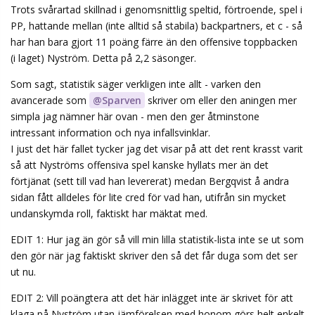
Trots svårartad skillnad i genomsnittlig speltid, förtroende, spel i
PP, hattande mellan (inte alltid så stabila) backpartners, et c - så
har han bara gjort 11 poäng färre än den offensive toppbacken
(i laget) Nyström. Detta på 2,2 säsonger.
Som sagt, statistik säger verkligen inte allt - varken den
avancerade som
@Sparven
skriver om eller den aningen mer
simpla jag nämner här ovan - men den ger åtminstone
intressant information och nya infallsvinklar.
I just det här fallet tycker jag det visar på att det rent krasst varit
så att Nyströms offensiva spel kanske hyllats mer än det
förtjänat (sett till vad han levererat) medan Bergqvist å andra
sidan fått alldeles för lite cred för vad han, utifrån sin mycket
undanskymda roll, faktiskt har mäktat med.
EDIT 1: Hur jag än gör så vill min lilla statistik-lista inte se ut som
den gör när jag faktiskt skriver den så det får duga som det ser
ut nu.
EDIT 2: Vill poängtera att det här inlägget inte är skrivet för att
klaga på Nyström utan jämförelsen med honom görs helt enkelt