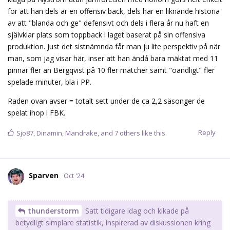
för att han dels är en offensiv back, dels har en liknande historia
av att "blanda och ge" defensivt och dels i flera år nu haft en
självklar plats som toppback i laget baserat på sin offensiva
produktion. Just det sistnämnda får man ju lite perspektiv på när
man, som jag visar här, inser att han ändå bara mäktat med 11
pinnar fler än Bergqvist på 10 fler matcher samt "oändligt" fler
spelade minuter, bla i PP.
Raden ovan avser = totalt sett under de ca 2,2 säsonger de
spelat ihop i FBK.
Reply
Sjo87
,
Dinamin
,
Mandrake
, and
7
others
like this.
Sparven
Oct '24
thunderstorm
Satt tidigare idag och kikade på
betydligt simplare statistik, inspirerad av diskussionen kring