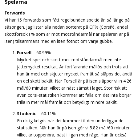
Spelarna
Forwards
Vi har 15 forwards som fått regelbunden speltid än så länge på
säsongen. Jag listar alla nedan sorterat på CF% (Corsi%, andel
skottförsök i % som är mot motståndarmål när spelaren är på
isen) tillsammans med en liten fotnot om varje gubbe.
Forsell
– 60.99%
Mycket spel och skott mot motståndarmål men inte
jättemycket resultat. Är fortfarande mållös och trots att
han är med och skjuter mycket framåt så släpps det ändå
en del skott bakåt. När Forsell är på isen släpper vi in 4.26
mål/60 minuter, vilket är näst sämst i laget. Stor risk att
även corsi-statistiken kommer att falla om det inte börjar
trilla in mer mål framåt och betydligt mindre bakåt.
Studenic
– 60.11%
En riktig kelgris när det kommer till den underliggande
statistiken. När han är på isen gör vi 5.82 mål/60 minuter
vilket är toppenbra, bäst i ligan med råge. Han är också