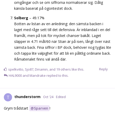
omgångar och se om siffrorna normaliserar sig. Dålig
känsla baserat på ögontestet dock.
Solberg
– 49.17%
Botten av listan av en anledning: den sämsta backen i
laget med råge sett till det defensiva. Är inblandad i en del
framåt, men på tok för mycket chanser bakåt. Laget
släpper in 4.71 mål/60 när Stian är på isen, långt över näst
sämsta back. Fina siffror i BP dock, behöver nog tyglas lite
och tappa lite valpighet för att bli en pålitlig ordinarie back.
Råmaterialet finns väl ändå där.
Reply
spelkvitto
,
Sjo87
,
Dinamin
, and
19
others
like this.
HAL9000
and
Mandrake
replied to this.
thunderstorm
T
Oct '24
Edited
Grym trådstart
@Sparven
!