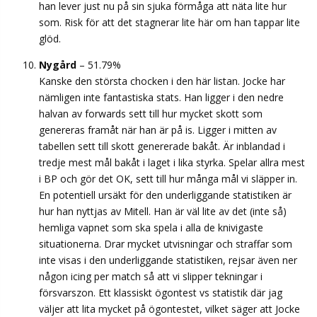
han lever just nu på sin sjuka förmåga att näta lite hur
som. Risk för att det stagnerar lite här om han tappar lite
glöd.
Nygård
– 51.79%
Kanske den största chocken i den här listan. Jocke har
nämligen inte fantastiska stats. Han ligger i den nedre
halvan av forwards sett till hur mycket skott som
genereras framåt när han är på is. Ligger i mitten av
tabellen sett till skott genererade bakåt. Är inblandad i
tredje mest mål bakåt i laget i lika styrka. Spelar allra mest
i BP och gör det OK, sett till hur många mål vi släpper in.
En potentiell ursäkt för den underliggande statistiken är
hur han nyttjas av Mitell. Han är väl lite av det (inte så)
hemliga vapnet som ska spela i alla de knivigaste
situationerna. Drar mycket utvisningar och straffar som
inte visas i den underliggande statistiken, rejsar även ner
någon icing per match så att vi slipper tekningar i
försvarszon. Ett klassiskt ögontest vs statistik där jag
väljer att lita mycket på ögontestet, vilket säger att Jocke