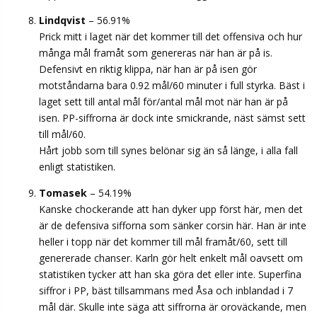
Lindqvist
– 56.91%
Prick mitt i laget när det kommer till det offensiva och hur
många mål framåt som genereras när han är på is.
Defensivt en riktig klippa, när han är på isen gör
motståndarna bara 0.92 mål/60 minuter i full styrka. Bäst i
laget sett till antal mål för/antal mål mot när han är på
isen. PP-siffrorna är dock inte smickrande, näst sämst sett
till mål/60.
Hårt jobb som till synes belönar sig än så länge, i alla fall
enligt statistiken.
Tomasek
– 54.19%
Kanske chockerande att han dyker upp först här, men det
är de defensiva sifforna som sänker corsin här. Han är inte
heller i topp när det kommer till mål framåt/60, sett till
genererade chanser. Karln gör helt enkelt mål oavsett om
statistiken tycker att han ska göra det eller inte. Superfina
siffror i PP, bäst tillsammans med Åsa och inblandad i 7
mål där. Skulle inte säga att siffrorna är oroväckande, men