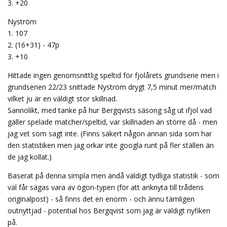
3. +20
Nyström
1. 107
2. (16+31) - 47p
3. +10
Hittade ingen genomsnittlig speltid för fjolårets grundserie men i
grundserien 22/23 snittade Nyström drygt 7,5 minut mer/match
vilket ju är en väldigt stor skillnad.
Sannolikt, med tanke på hur Bergqvists säsong såg ut ifjol vad
gäller spelade matcher/speltid, var skillnaden än större då - men
jag vet som sagt inte. (Finns säkert någon annan sida som har
den statistiken men jag orkar inte googla runt på fler ställen än
de jag kollat.)
Baserat på denna simpla men ändå väldigt tydliga statistik - som
väl får sägas vara av ögon-typen (för att anknyta till trådens
originalpost) - så finns det en enorm - och ännu tämligen
outnyttjad - potential hos Bergqvist som jag är väldigt nyfiken
på.