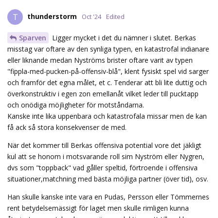
thunderstorm
T
Oct '24
Edited
Sparven
Ligger mycket i det du nämner i slutet. Berkas
misstag var oftare av den synliga typen, en katastrofal indianare
eller liknande medan Nyströms brister oftare varit av typen
"fippla-med-pucken-på-offensiv-blå", klent fysiskt spel vid sarger
och framför det egna målet, et c. Tenderar att bli lite duttig och
överkonstruktiv i egen zon emellanåt vilket leder till pucktapp
och onödiga möjligheter för motståndarna.
Kanske inte lika uppenbara och katastrofala missar men de kan
få ack så stora konsekvenser de med.
När det kommer till Berkas offensiva potential vore det jäkligt
kul att se honom i motsvarande roll sim Nyström eller Nygren,
dvs som "toppback" vad gåller speltid, förtroende i offensiva
situationer,matchning med bästa möjliga partner (över tid), osv.
Han skulle kanske inte vara en Pudas, Persson eller Tömmernes
rent betydelsemässigt för laget men skulle rimligen kunna