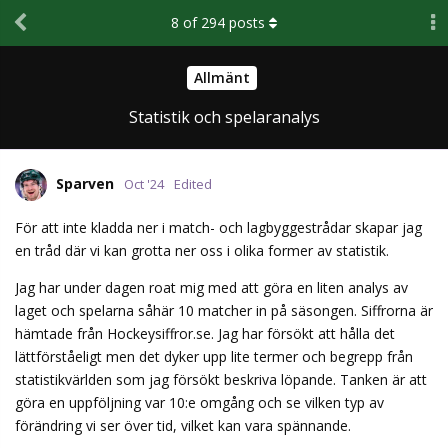
8
of
294
posts
Allmänt
Statistik och spelaranalys
Sparven
Oct '24
Edited
För att inte kladda ner i match- och lagbyggestrådar skapar jag
en tråd där vi kan grotta ner oss i olika former av statistik.
Jag har under dagen roat mig med att göra en liten analys av
laget och spelarna såhär 10 matcher in på säsongen. Siffrorna är
hämtade från Hockeysiffror.se. Jag har försökt att hålla det
lättförståeligt men det dyker upp lite termer och begrepp från
statistikvärlden som jag försökt beskriva löpande. Tanken är att
göra en uppföljning var 10:e omgång och se vilken typ av
förändring vi ser över tid, vilket kan vara spännande.