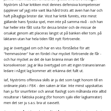
Nyström så har kritiken mot dennes defensiva kompetenser
(upplever iaf jag) inte varit lika hård trots att även han har och
haft påtagliga brister där. Visst har kritik funnits, inte minst
gällande hans fysiska spel, men inte på samma nivå - och han
har heller inte fått sota för dessa brister och de missar de
orsakat genom att placeras längst ut på bänken eller tom. på
läktaren utan har hela tiden fått nytt förtroende.
Jag är övertygad om och har en viss förståelse för att
"hemmasöner" har en fördel i hur mycket förtroende de får -
och hur mycket av det de kan bränna innan det får
konsekvenser. Jag är lika övertygad om att ingen tränare/annan
ledare i något lag kommer att erkänna det fullt ut.
Iaf, Nyströms offensiva skills är ju det som tagit honom till en
ordinarie plats i FBK - den saken är klar. Inte minst uppskattas
han ju för snurrfinter och annat flashigt som måhända inte alltid
resulterar i faktiska poäng (för honom själv eller lagkamrater)
men det ser ju s.a.s. bra ut oavsett.