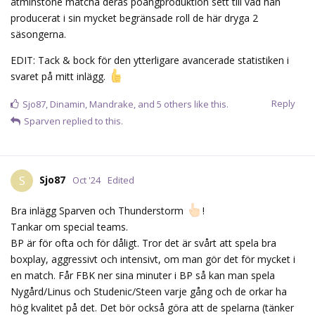
åtminstone matcha deras poängproduktion sett till vad han
producerat i sin mycket begränsade roll de här dryga 2
säsongerna.
EDIT: Tack & bock för den ytterligare avancerade statistiken i
svaret på mitt inlägg.
Reply
Sjo87
,
Dinamin
,
Mandrake
, and
5
others
like this.
Sparven
replied to this.
Sjo87
S
Oct '24
Edited
Bra inlägg Sparven och Thunderstorm
!
Tankar om special teams.
BP är för ofta och för dåligt. Tror det är svårt att spela bra
boxplay, aggressivt och intensivt, om man gör det för mycket i
en match. Får FBK ner sina minuter i BP så kan man spela
Nygård/Linus och Studenic/Steen varje gång och de orkar ha
hög kvalitet på det. Det bör också göra att de spelarna (tänker