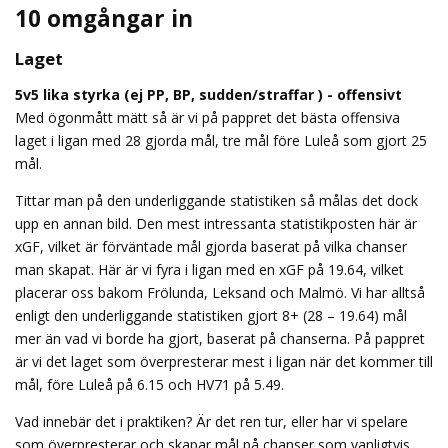
10 omgångar in
Laget
5v5 lika styrka (ej PP, BP, sudden/straffar ) - offensivt
Med ögonmått mätt så är vi på pappret det bästa offensiva
laget i ligan med 28 gjorda mål, tre mål före Luleå som gjort 25
mål.
Tittar man på den underliggande statistiken så målas det dock
upp en annan bild. Den mest intressanta statistikposten här är
xGF, vilket är förväntade mål gjorda baserat på vilka chanser
man skapat. Här är vi fyra i ligan med en xGF på 19.64, vilket
placerar oss bakom Frölunda, Leksand och Malmö. Vi har alltså
enligt den underliggande statistiken gjort 8+ (28 – 19.64) mål
mer än vad vi borde ha gjort, baserat på chanserna. På pappret
är vi det laget som överpresterar mest i ligan när det kommer till
mål, före Luleå på 6.15 och HV71 på 5.49.
Vad innebär det i praktiken? Är det ren tur, eller har vi spelare
som överpresterar och skapar mål på chanser som vanligtvis