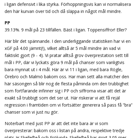
i ligan defensivt i lika styrka. Förhoppningsvis kan vi normalisera
den här kurvan över tid och då släppa in något mål mindre.
PP
39.13%. 9 mål på 23 tillfällen. Bäst i ligan. Toppensiffror! Eller?
Här blir det spännande. I den underliggande statistiken har vi en
xGF på 4.00 jämnt(!), vilket alltså är 5 mål mindre än vad vi
faktiskt gjort (9 - 4). Vi pratar alltså grov överprestation sett till
mål i PP, där vi lyckats göra 9 mål på chanser som vanligtvis
bara mynnat ut i 4 mål. Här är vi 11 i ligan, med bara Rögle,
Örebro och Malmö bakom oss. Har man sett alla matcher den
här säsongen så blir nog de flesta påminda om den trubbighet
som fortfarande infinner sig i PP och siffrorna visar att det är
exakt så trubbigt som det ser ut. Här riskerar vi att få rejäl
regression i framtiden om vi fortsätter generera så pass få ”bra”
chanser som vi just nu gör.
Noterbart med just PP är att det inte bara är vi som
överpresterar: bakom oss i listan på andra, respektive tredje
plats är Skellefteå och Frölunda. Skellefteå har gjort 3.05 mer