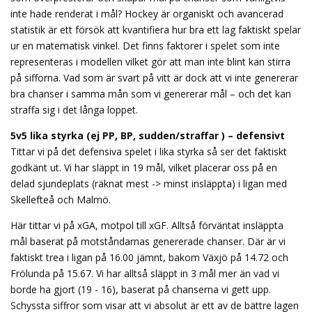
inte hade renderat i mål? Hockey är organiskt och avancerad
statistik är ett försök att kvantifiera hur bra ett lag faktiskt spelar
ur en matematisk vinkel. Det finns faktorer i spelet som inte
representeras i modellen vilket gör att man inte blint kan stirra
på sifforna. Vad som är svart på vitt är dock att vi inte genererar
bra chanser i samma mån som vi genererar mål – och det kan
straffa sig i det långa loppet.
5v5 lika styrka (ej PP, BP, sudden/straffar ) – defensivt
Tittar vi på det defensiva spelet i lika styrka så ser det faktiskt
godkänt ut. Vi har släppt in 19 mål, vilket placerar oss på en
delad sjundeplats (räknat mest -> minst insläppta) i ligan med
Skellefteå och Malmö.
Här tittar vi på xGA, motpol till xGF. Alltså förväntat insläppta
mål baserat på motståndarnas genererade chanser. Där är vi
faktiskt trea i ligan på 16.00 jämnt, bakom Växjö på 14.72 och
Frölunda på 15.67. Vi har alltså släppt in 3 mål mer än vad vi
borde ha gjort (19 - 16), baserat på chanserna vi gett upp.
Schyssta siffror som visar att vi absolut är ett av de bättre lagen