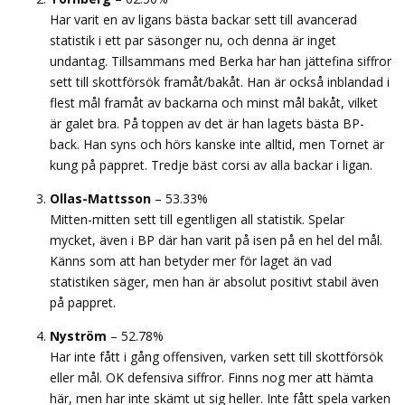
Har varit en av ligans bästa backar sett till avancerad
statistik i ett par säsonger nu, och denna är inget
undantag. Tillsammans med Berka har han jättefina siffror
sett till skottförsök framåt/bakåt. Han är också inblandad i
flest mål framåt av backarna och minst mål bakåt, vilket
är galet bra. På toppen av det är han lagets bästa BP-
back. Han syns och hörs kanske inte alltid, men Tornet är
kung på pappret. Tredje bäst corsi av alla backar i ligan.
Ollas-Mattsson
– 53.33%
Mitten-mitten sett till egentligen all statistik. Spelar
mycket, även i BP där han varit på isen på en hel del mål.
Känns som att han betyder mer för laget än vad
statistiken säger, men han är absolut positivt stabil även
på pappret.
Nyström
– 52.78%
Har inte fått i gång offensiven, varken sett till skottförsök
eller mål. OK defensiva siffror. Finns nog mer att hämta
här, men har inte skämt ut sig heller. Inte fått spela varken