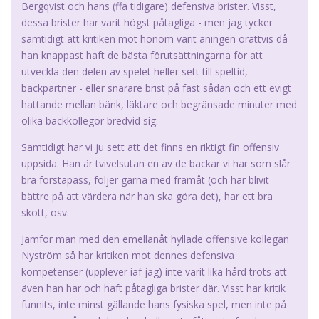
Bergqvist och hans (ffa tidigare) defensiva brister. Visst,
dessa brister har varit högst påtagliga - men jag tycker
samtidigt att kritiken mot honom varit aningen orättvis då
han knappast haft de bästa förutsättningarna för att
utveckla den delen av spelet heller sett till speltid,
backpartner - eller snarare brist på fast sådan och ett evigt
hattande mellan bänk, läktare och begränsade minuter med
olika backkollegor bredvid sig.
Samtidigt har vi ju sett att det finns en riktigt fin offensiv
uppsida. Han är tvivelsutan en av de backar vi har som slår
bra förstapass, följer gärna med framåt (och har blivit
bättre på att värdera när han ska göra det), har ett bra
skott, osv.
Jämför man med den emellanåt hyllade offensive kollegan
Nyström så har kritiken mot dennes defensiva
kompetenser (upplever iaf jag) inte varit lika hård trots att
även han har och haft påtagliga brister där. Visst har kritik
funnits, inte minst gällande hans fysiska spel, men inte på